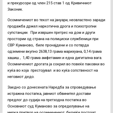
и прекурсори од член 215 став 1 од Кривичниот
Законик.
Осомничениот во текот на јануари, неовластено заради
продажба држел наркотична дрога и психотропни
супстанции. При извршен претрес на дом и други
простории од страна на полициски службеници при
СВР Куманово, биле пронајдени и со потврда
одземени вкупно 2638,13 грама марихуана, 0,14 грама
хашиш , 1,40 грама амфетамин и една дигитална вага.
Осомничениот дрогата ја сокрил во повеќе паковки во
куќа во која престојувал и во куќа сопственост на
неговиот дедо.
Заедно со донесената Наредба за спроведување
истражна постапка, јавниот обвинител достави
предлог до судија на претходна постапка во
Основниот суд Куманово за определување на
мерка притвор на осомничениот, бидејќи постојат