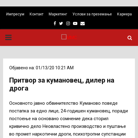
Импресум
Контакт
Маркетинг
Услови за преземање
Кариера
Facebook
Twitter
Instagram
Youtube
Email
PRIMARY
MENU
Објавено на: 01/13/20 10:21 AM
Притвор за кумановец, дилер на
дрога
Основното јавно обвинителство Куманово поведе
постапка за едно лице, 24-годишен кумановец, поради
постоење на основано сомнение дека сторил
кривично дело Неовластено производство и пуштање
во промет наркотични дроги, психотропни супстанции