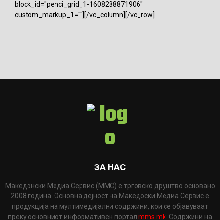
block_id="penci_grid_1-1608288871906"
custom_markup_1=""][/vc_column][/vc_row]
ЗА НАС
Македонски Медиа Сервис (ММС) е трговско друштво основано
2008 година. Основна дејност на Македоски Медиа Сервис е
продукција на мултимедијални содржини, кои се објавуваат
преку основниот информативен портал
mms.mk
. Содржини на