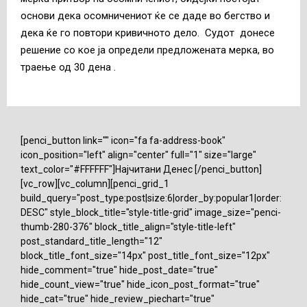
основи дека осомничениот ќе се даде во бегство и
дека ќе го повтори кривичното дело. Судот донесе
решение со кое ја определи предложената мерка, во
траење од 30 дена .
[penci_button link="" icon="fa fa-address-book"
icon_position="left" align="center" full="1" size="large"
text_color="#FFFFFF"]Најчитани Денес [/penci_button]
[vc_row][vc_column][penci_grid_1
build_query="post_type:post|size:6|order_by:popular1|order:
DESC" style_block_title="style-title-grid" image_size="penci-
thumb-280-376" block_title_align="style-title-left"
post_standard_title_length="12"
block_title_font_size="14px" post_title_font_size="12px"
hide_comment="true" hide_post_date="true"
hide_count_view="true" hide_icon_post_format="true"
hide_cat="true" hide_review_piechart="true"