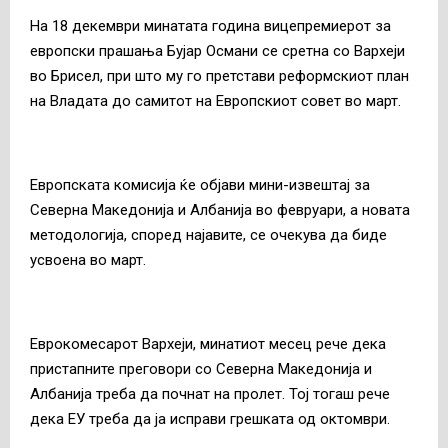
На 18 декември минатата година вицепремиерот за
европски прашања Бујар Османи се сретна со Вархеји
во Брисел, при што му го претстави реформскиот план
на Владата до самитот на Европскиот совет во март.
Европската комисија ќе објави мини-извештај за
Северна Македонија и Албанија во февруари, а новата
методологија, според најавите, се очекува да биде
усвоена во март.
Еврокомесарот Вархеји, минатиот месец рече дека
пристапните преговори со Северна Македонија и
Албанија треба да почнат на пролет. Тој тогаш рече
дека ЕУ треба да ја исправи грешката од октомври.