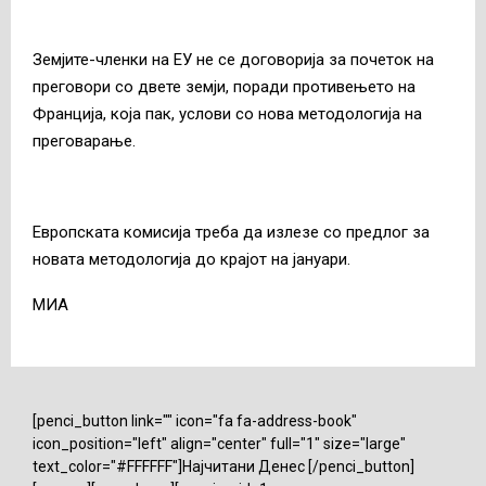
Земјите-членки на ЕУ не се договорија за почеток на
преговори со двете земји, поради противењето на
Франција, која пак, услови со нова методологија на
преговарање.
Европската комисија треба да излезе со предлог за
новата методологија до крајот на јануари.
МИА
[penci_button link="" icon="fa fa-address-book"
icon_position="left" align="center" full="1" size="large"
text_color="#FFFFFF"]Најчитани Денес [/penci_button]