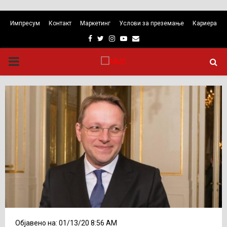
Импресум
Контакт
Маркетинг
Услови за преземање
Кариера
Facebook
Twitter
Instagram
Youtube
Email
PRIMARY
MENU
Објавено на: 01/13/20 8:56 AM