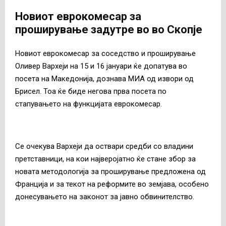
Новиот еврокомесар за
проширување задутре во во Скопје
Новиот еврокомесар за соседство и проширување
Оливер Вархеји на 15 и 16 јануари ќе допатува во
посета на Македонија, дознава МИА од извори од
Брисел. Тоа ќе биде негова прва посета по
стапувањето на функцијата еврокомесар.
Се очекува Вархеји да оствари средби со владини
претставници, на кои најверојатно ќе стане збор за
новата методологија за проширување предложена од
Франција и за текот на реформите во земјава, особено
донесувањето на законот за јавно обвинителство.