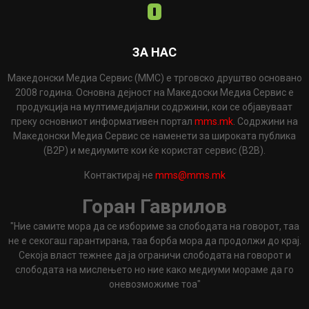
ЗА НАС
Македонски Медиа Сервис (ММС) е трговско друштво основано
2008 година. Основна дејност на Македоски Медиа Сервис е
продукција на мултимедијални содржини, кои се објавуваат
преку основниот информативен портал
mms.mk
. Содржини на
Македонски Медиа Сервис се наменети за широката публика
(B2P) и медиумите кои ќе користат сервис (B2B).
Контактирај не
mms@mms.mk
Горан Гаврилов
"Ние самите мора да се избориме за слободата на говорот, таа
не е секогаш гарантирана, таа борба мора да продолжи до крај.
Секоја власт тежнее да ја ограничи слободата на говорот и
слободата на мислењето но ние како медиуми мораме да го
оневозможиме тоа"