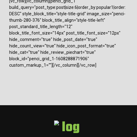
[vc_row][vc_column][penci_grid_1
build_query="post_type:post|size:6|order_by:popular1|order:
DESC" style_block_title="style-title-grid" image_size="penci-
thumb-280-376" block_title_align="style-title-left"
post_standard_title_length="12"
block_title_font_size="14px" post_title_font_size="12px"
hide_comment="true" hide_post_date="true"
hide_count_view="true" hide_icon_post_format="true"
hide_cat="true" hide_review_piechart="true"
block_id="penci_grid_1-1608288871906"
custom_markup_1=""][/vc_column][/vc_row]