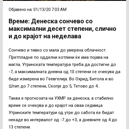
Објавено на: 01/13/20 7:03 AM
Време: Денеска сончево со
максимални десет степени, слично
и до крајот на неделава
Сончево и тивко со мала до умерена облачност.
Претпладне по одделни котлини ќе има појава на
магла. Утринската температура треба да достигне до
-7, а максималната дневна од 10 степени се очекува да
биде измерена во Геевгелија. Во Охрид, Битола и во
Штип до 7 степени, Скопје до 5, Тетово до 4…
Таква е прогнозата на УХМР за денеска, а стабилно
време се очекува и до крајот на оваа седмица.
Утринските температури од утре до сабота ќе бидат
некаде во интервалот од -7 до +3, а дневните од 4 до
13 степени.