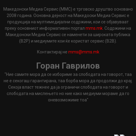
Македонски Медиа Сервис (ММС) е трговско друштво основано
2008 година. Основна дејност на Македоски Медиа Сервис е
продукција на мултимедијални содржини, кои се објавуваат
преку основниот информативен портал
mms.mk
. Содржини на
Македонски Медиа Сервис се наменети за широката публика
(B2P) и медиумите кои ќе користат сервис (B2B).
Контактирај не
mms@mms.mk
Горан Гаврилов
"Ние самите мора да се избориме за слободата на говорот, таа
не е секогаш гарантирана, таа борба мора да продолжи до крај.
Секоја власт тежнее да ја ограничи слободата на говорот и
слободата на мислењето но ние како медиуми мораме да го
оневозможиме тоа"