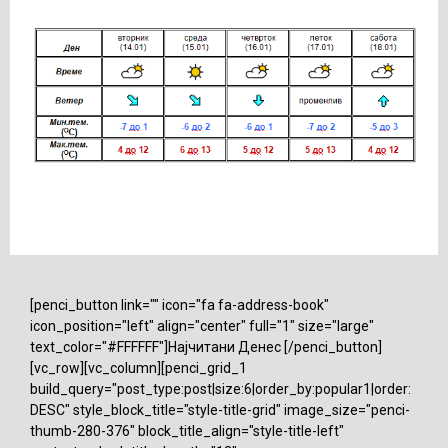
[penci_button link="" icon="fa fa-address-book"
icon_position="left" align="center" full="1" size="large"
text_color="#FFFFFF"]Најчитани Денес [/penci_button]
[vc_row][vc_column][penci_grid_1
build_query="post_type:post|size:6|order_by:popular1|order:
DESC" style_block_title="style-title-grid" image_size="penci-
thumb-280-376" block_title_align="style-title-left"