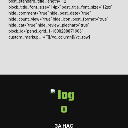
post_standard_title_length="12"
block_title_font_size="14px" post_title_font_size="12px"
hide_comment="true" hide_post_date="true"
hide_count_view="true" hide_icon_post_format="true"
hide_cat="true" hide_review_piechart="true"
block_id="penci_grid_1-1608288871906"
custom_markup_1=""][/vc_column][/vc_row]
ЗА НАС