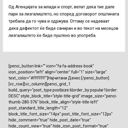
Од Агенцијата за млади и спорт, велат дека тие дале
пари за лизгалиштето, но според договорот општината
требала да го чува и одржува. Оттаму се надеваат
дека дефектот ќе биде саниран и во текот на месецов
лизгалиштето ќе биде пуштено во употреба.
[penci_button link="" icon="fa fa-address-book"
icon_position="left" align="center" full="1" size="large"
text_color="#FFFFFF"]Најчитани Денес [/penci_button]
[vc_row][vc_column][penci_grid_1
build_query="post_type:post|size:6|order_by:popular1|order:
DESC" style_block_title="style-title-grid" image_size="penci-
thumb-280-376" block_title_align="style-title-left"
post_standard_title_length="12"
block_title_font_size="14px" post_title_font_size="12px"
hide_comment="true" hide_post_date="true"
hide_count_view="true" hide_icon_post_format="true"