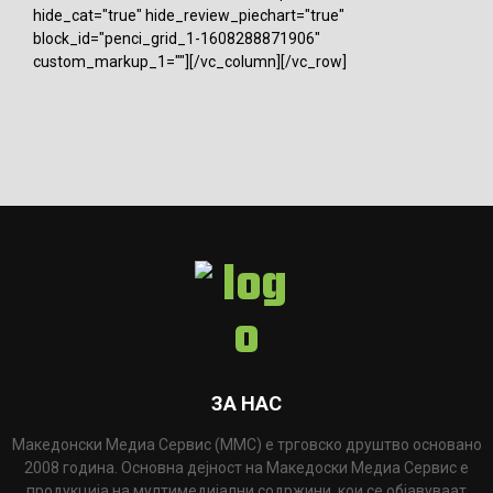
hide_cat="true" hide_review_piechart="true"
block_id="penci_grid_1-1608288871906"
custom_markup_1=""][/vc_column][/vc_row]
ЗА НАС
Македонски Медиа Сервис (ММС) е трговско друштво основано
2008 година. Основна дејност на Македоски Медиа Сервис е
продукција на мултимедијални содржини, кои се објавуваат