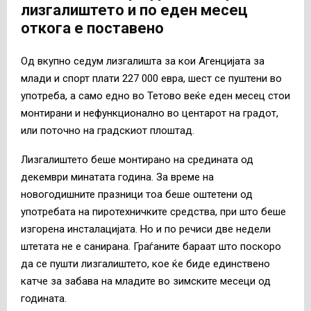
лизгалиштето и по еден месец
откога е поставено
Од вкупно седум лизгалишта за кои Агенцијата за
млади и спорт плати 227 000 евра, шест се пуштени во
употреба, а само едно во Тетово веќе еден месец стои
монтирани и нефункционално во центарот на градот,
или поточно на градскиот плоштад.
Лизгалиштето беше монтирано на средината од
декември минатата година. За време на
новогодишните празници тоа беше оштетени од
употребата на пиротехничките средства, при што беше
изгорена инсталацијата. Но и по речиси две недели
штетата не е санирана. Граѓаните бараат што поскоро
да се пушти лизгалиштето, кое ќе биде единствено
катче за забава на младите во зимските месеци од
годината.