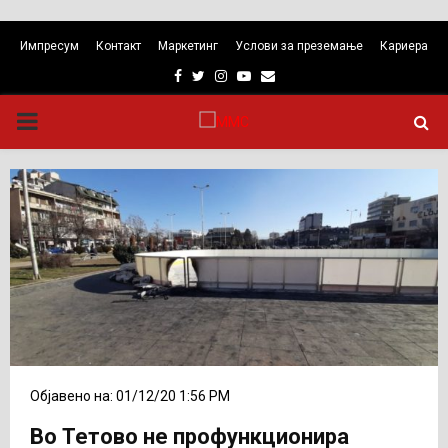
Импресум
Контакт
Маркетинг
Услови за преземање
Кариера
Facebook
Twitter
Instagram
Youtube
Email
PRIMARY
MENU
Објавено на: 01/12/20 1:56 PM
Во Тетово не профункционира