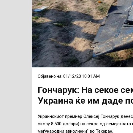
Објавено на: 01/12/20 10:01 AM
Гончарук: На секое с
Украина ќе им даде п
Украинскиот премиер Олексеј Гончарук денеск
околу 8.500 долари) на секое од семејствата 
меѓународни авиолинии” во Техеран.