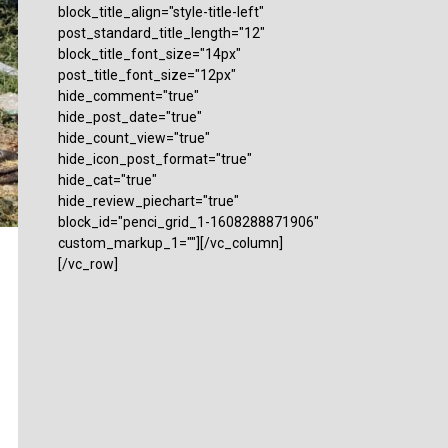
block_title_align="style-title-left"
post_standard_title_length="12"
block_title_font_size="14px"
post_title_font_size="12px"
hide_comment="true"
hide_post_date="true"
hide_count_view="true"
hide_icon_post_format="true"
hide_cat="true"
hide_review_piechart="true"
block_id="penci_grid_1-1608288871906"
custom_markup_1=""][/vc_column]
[/vc_row]