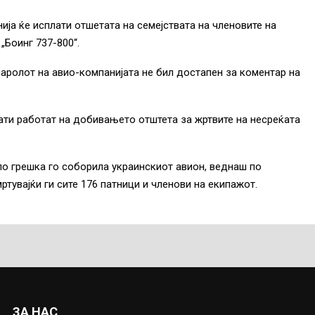
ја ќе исплати отшетата на семејствата на членовите на
„Боинг 737-800“.
аролот на авио-компанијата не бил достапен за коментар на
ти работат на добивањето отштета за жртвите на несреќата
по грешка го соборила украинскиот авион, веднаш по
тувајќи ги сите 176 патници и членови на екипажот.
ЗА НАС