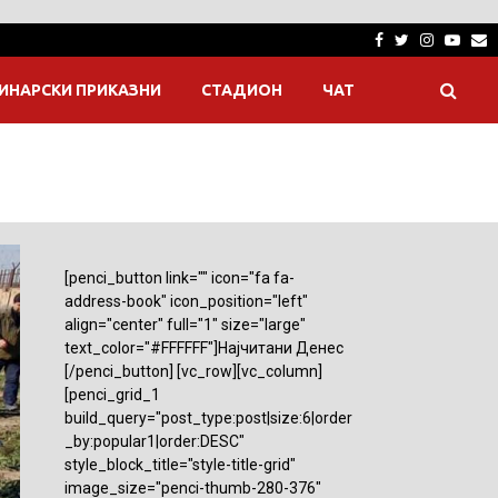
Facebook
Twitter
Instagra
Yout
E
ИНАРСКИ ПРИКАЗНИ
СТАДИОН
ЧАТ
[penci_button link="" icon="fa fa-
address-book" icon_position="left"
align="center" full="1" size="large"
text_color="#FFFFFF"]Најчитани Денес
[/penci_button] [vc_row][vc_column]
[penci_grid_1
build_query="post_type:post|size:6|order
_by:popular1|order:DESC"
style_block_title="style-title-grid"
image_size="penci-thumb-280-376"