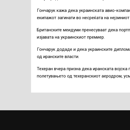
Гончарук кажа дека украинската авио-компани
екипажот загинати во несреќата на нејзиниот 
Британските меидуми пренесуваат дека портп
изјавата на украинскиот премиер.
Гончарук додаде и дека украинските диплома
од иранските власти.
Техеран вчера призна дека иранската војска 
полетувањето од техеранскиот аеродром, усмр