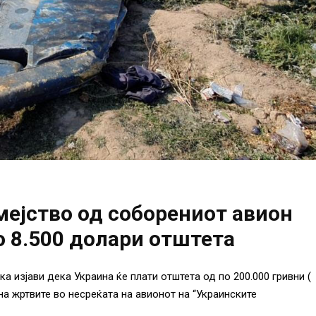
емејство од соборениот авион
о 8.500 долари отштета
а изјави дека Украина ќе плати отштета од по 200.000 гривни (
на жртвите во несреќата на авионот на “Украинските