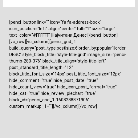
[penci_button link="" icon="fa fa-address-book"
icon_position="left" align="center" full="1" size="large"
text_color="#FFFFFF"]Најчитани Денес [/penci_button]
[vc_row][vc_column][penci_grid_1
build_query="post_type:post|size:6|order_by:popular1|order:
DESC" style_block_title="style-title-grid" image_size="penci-
thumb-280-376" block_title_align="style-title-left"
post_standard_title_length="12"
block_title_font_size="14px" post_title_font_size="12px"
hide_comment="true" hide_post_date="true"
hide_count_view="true" hide_icon_post_format="true"
hide_cat="true" hide_review_piechart="true"
block_id="penci_grid_1-1608288871906"
custom_markup_1=""][/vc_column][/vc_row]