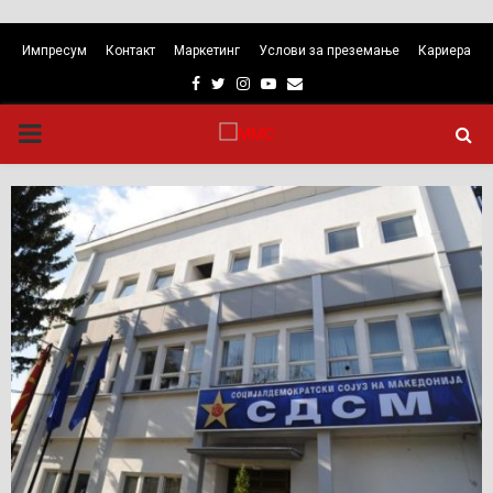
Импресум
Контакт
Маркетинг
Услови за преземање
Кариера
Facebook
Twitter
Instagram
Youtube
Email
PRIMARY
MENU