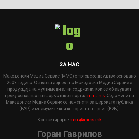
ЗА НАС
Македонски Медиа Сервис (ММС) е трговско друштво основано
2008 година. Основна дејност на Македоски Медиа Сервис е
продукција на мултимедијални содржини, кои се објавуваат
преку основниот информативен портал
mms.mk
. Содржини на
Македонски Медиа Сервис се наменети за широката публика
(B2P) и медиумите кои ќе користат сервис (B2B).
Контактирај не
mms@mms.mk
Горан Гаврилов