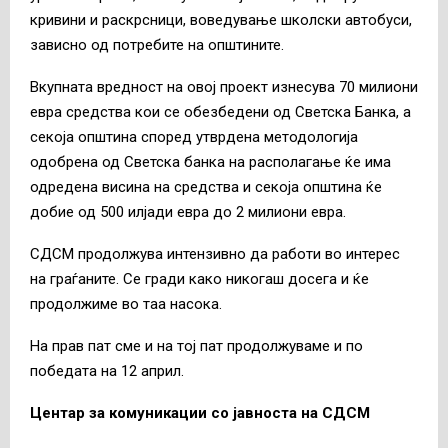
кривини и раскрсници, воведување школски автобуси,
зависно од потребите на општините.
Вкупната вредност на овој проект изнесува 70 милиони
евра средства кои се обезбедени од Светска Банка, а
секоја општина според утврдена методологија
одобрена од Светска банка на располагање ќе има
одредена висина на средства и секоја општина ќе
добие од 500 илјади евра до 2 милиони евра.
СДСМ продолжува интензивно да работи во интерес
на граѓаните. Се гради како никогаш досега и ќе
продолжиме во таа насока.
На прав пат сме и на тој пат продолжуваме и по
победата на 12 април.
Центар за комуникации со јавноста на СДСМ