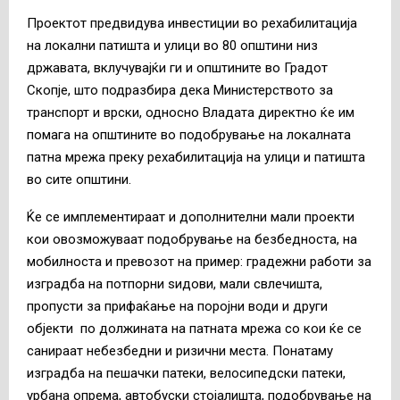
Проектот предвидува инвестиции во рехабилитација
на локални патишта и улици во 80 општини низ
државата, вклучувајќи ги и општините во Градот
Скопје, што подразбира дека Министерството за
транспорт и врски, односно Владата директно ќе им
помага на општините во подобрување на локалната
патна мрежа преку рехабилитација на улици и патишта
во сите општини.
Ќе се имплементираат и дополнителни мали проекти
кои овозможуваат подобрување на безбедноста, на
мобилноста и превозот на пример: градежни работи за
изгрaдба на потпорни ѕидови, мали свлечишта,
пропусти за прифаќање на поројни води и други
објекти по должината на патната мрежа со кои ќе се
санираат небезбедни и ризични места. Понатаму
изградба на пешачки патеки, велосипедски патеки,
урбана опрема, автобуски стојалишта, подобрување на