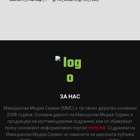
ЗА НАС
Македонски Медиа Сервис (ММС) е трговско друштво основано
2008 година. Основна дејност на Македоски Медиа Сервис е
продукција на мултимедијални содржини, кои се објавуваат
преку основниот информативен портал
mms.mk
. Содржини на
Македонски Медиа Сервис се наменети за широката публика