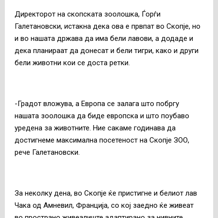
Директорот на скопската зоолошка, Ѓорѓи
Галетановски, истакна дека ова е првпат во Скопје, но
и во нашата држава да има бели лавови, а додаде и
дека планираат да донесат и бели тигри, како и други
бели животни кои се доста ретки.
-Градот вложува, а Европа се залага што побргу
нашата зоолошка да биде европска и што поубаво
уредена за животните. Ние сакаме годинава да
достигнеме максимална посетеност на Скопје ЗОО,
рече Галетановски.
За неколку дена, во Скопје ќе пристигне и белиот лав
Чака од Амневил, Франција, со кој заедно ќе живеат
во пространо живеалиште адаптирано за нивните