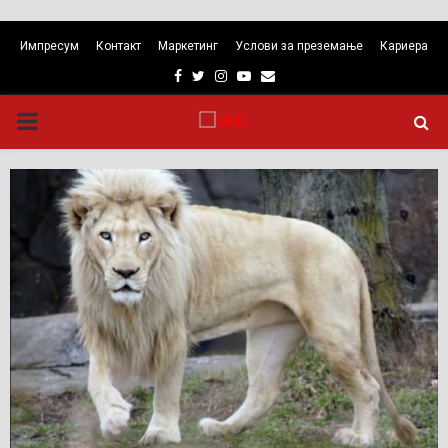
Импресум
Контакт
Маркетинг
Услови за преземање
Кариера
Facebook
Twitter
Instagram
Youtube
Email
PRIMARY
MENU