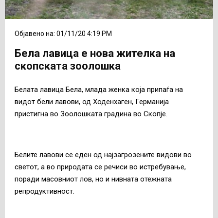
Објавено на: 01/11/20 4:19 PM
Бела лавица е нова жителка на
скопската зоолошка
Белата лавица Бела, млада женка која припаѓа на
видот бели лавови, од Ходенхаген, Германија
пристигна во Зоолошката градина во Скопје.
Белите лавови се еден од најзагрозените видови во
светот, а во природата се речиси во истребување,
поради масовниот лов, но и нивната отежната
репродуктивност.