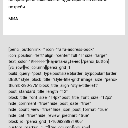
потреби.
МИА
[penci_button link="" icon="fa fa-address-book"
icon_position="left" align="center" full="1" size="large"
text_color="#FFFFFF"]Најчитани Денес [/penci_button]
[vc_row][vc_column][penci_grid_1
build_query="post_type:post|size:6|order_by:popular1|order:
DESC" style_block_title="style-title-grid" image_size="penci-
thumb-280-376" block_title_align="style-title-left"
post_standard_title_length="12"
block_title_font_size="14px" post_title_font_size="12px"
hide_comment="true" hide_post_date="true"
hide_count_view="true" hide_icon_post_format="true"
hide_cat="true" hide_review_piechart="true"
block_id="penci_grid_1-1608288871906"
custom_markup_1=""][/vc_column][/vc_row]