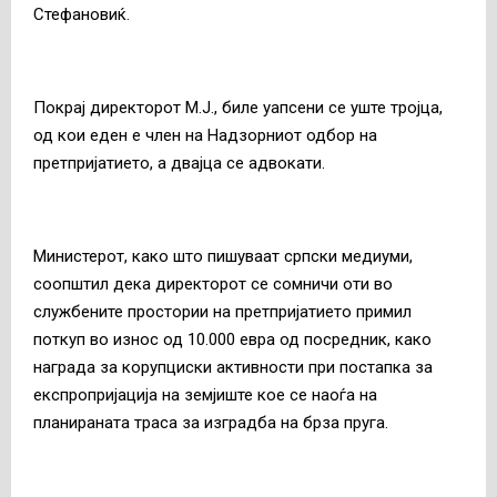
Стефановиќ.
Покрај директорот М.Ј., биле уапсени се уште тројца,
од кои еден е член на Надзорниот одбор на
претпријатието, а двајца се адвокати.
Министерот, како што пишуваат српски медиуми,
соопштил дека директорот се сомничи оти во
службените простории на претпријатието примил
поткуп во износ од 10.000 евра од посредник, како
награда за корупциски активности при постапка за
експропријација на земјиште кое се наоѓа на
планираната траса за изградба на брза пруга.