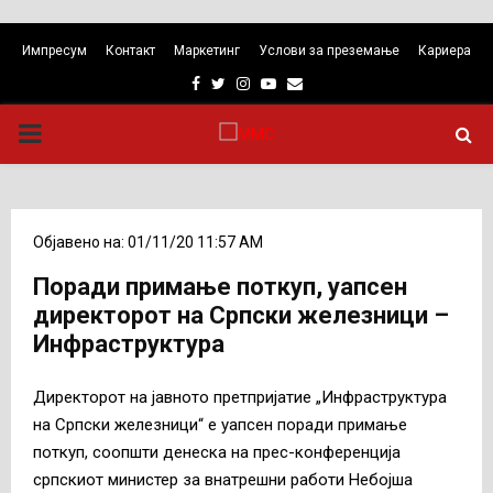
Импресум
Контакт
Маркетинг
Услови за преземање
Кариера
Facebook
Twitter
Instagram
Youtube
Email
PRIMARY
MENU
Објавено на: 01/11/20 11:57 AM
Поради примање поткуп, уапсен
директорот на Српски железници –
Инфраструктура
Директорот на јавното претпријатие „Инфраструктура
на Српски железници“ е уапсен поради примање
поткуп, соопшти денеска на прес-конференција
српскиот министер за внатрешни работи Небојша