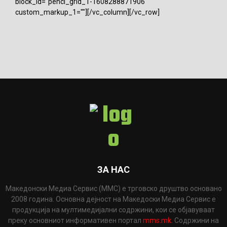
block_id="penci_grid_1-1608288871906"
custom_markup_1=""][/vc_column][/vc_row]
ЗА НАС
Македонски Медиа Сервис (ММС) е трговско друштво основано
2008 година. Основна дејност на Македоски Медиа Сервис е
продукција на мултимедијални содржини, кои се објавуваат
преку основниот информативен портал
mms.mk
. Содржини на