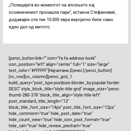
„Полицијата во моментот на апсењето кај
осомничениот пронашла пари“, истакна Стефановиќ,
додавајќи оти тие 10.000 евра веројатно биле само
еден дел од митото.
[penci_button link="" icon="fa fa-address-book"
icon_position="left" align="center" full="1" size="large"
text_color="#FFFFFF"]Најчитани Денес [/penci_button]
[vc_row][vc_column][penci_grid_1
build_query="post_type:post|size:6|order_by:popular1|order:
DESC" style_block_title="style-title-grid" image_size="penci-
thumb-280-376" block_title_align="style-title-left"
post_standard_title_length="12"
block_title_font_size="14px" post_title_font_size="12px"
hide_comment="true" hide_post_date="true"
hide_count_view="true" hide_icon_post_format="true"
hide_cat="true" hide_review_piechart="true"