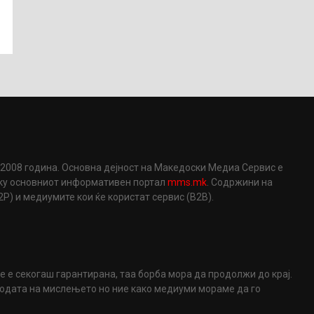
2008 година. Основна дејност на Македоски Медиа Сервис е
еку основниот информативен портал
mms.mk
. Содржини на
) и медиумите кои ќе користат сервис (B2B).
не е секогаш гарантирана, таа борба мора да продолжи до крај.
ободата на мислењето но ние како медиуми мораме да го