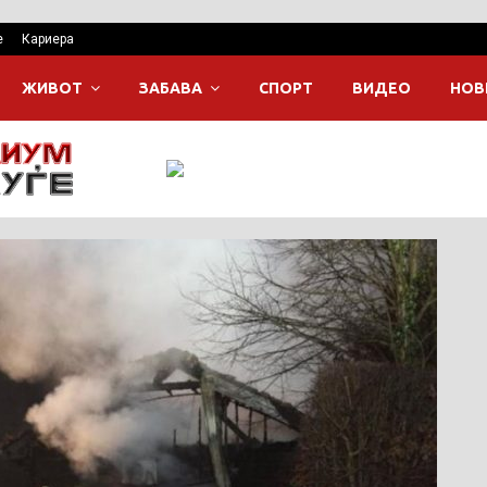
е
Кариера
ЖИВОТ
ЗАБАВА
СПОРТ
ВИДЕО
НОВ