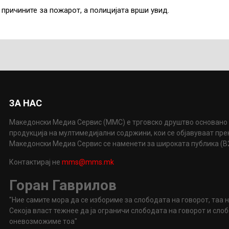
 причините за пожарот, а полицијата врши увид.
ЗА НАС
Македонски Медиа Сервис (ММС) е трговско друштво основано 
продукција на мултимедијални содржини, кои се објавуваат пр
Македонски Медиа Сервис се наменети за широката публика (B2P
Контактирај не
mms@mms.mk
Горан Гаврилов
"Ние самите мора да се избориме за слободата на говорот, таа 
Секоја власт тежнее да ја ограничи слободата на говорот и сл
оневозможиме тоа"