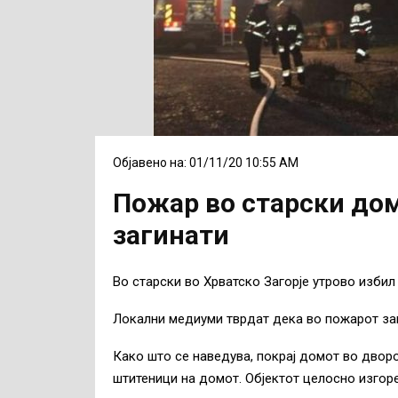
Објавено на: 01/11/20 10:55 AM
Пожар во старски дом
загинати
Во старски во Хрватско Загорје утрово избил
Локални медиуми тврдат дека во пожарот за
Како што се наведува, покрај домот во дворот
штитеници на домот. Објектот целосно изгоре