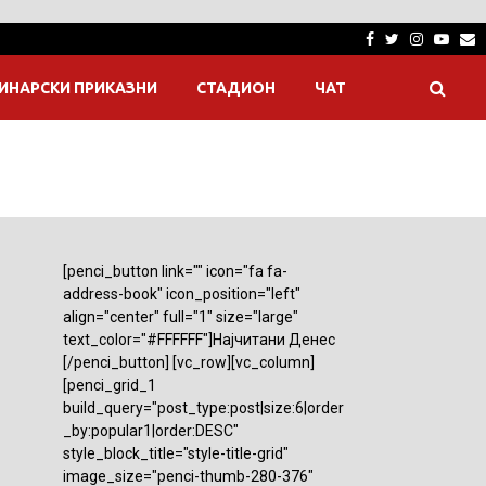
Facebook
Twitter
Instagra
Yout
E
ИНАРСКИ ПРИКАЗНИ
СТАДИОН
ЧАТ
[penci_button link="" icon="fa fa-
address-book" icon_position="left"
align="center" full="1" size="large"
text_color="#FFFFFF"]Најчитани Денес
[/penci_button] [vc_row][vc_column]
[penci_grid_1
build_query="post_type:post|size:6|order
_by:popular1|order:DESC"
style_block_title="style-title-grid"
image_size="penci-thumb-280-376"