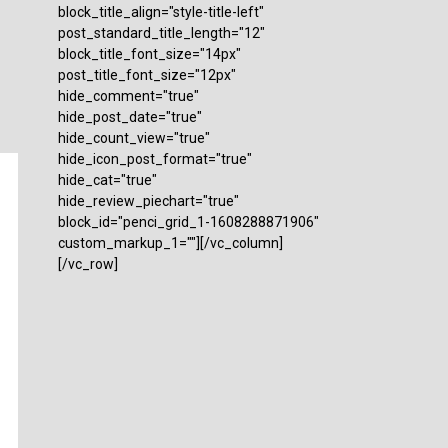
block_title_align="style-title-left"
post_standard_title_length="12"
block_title_font_size="14px"
post_title_font_size="12px"
hide_comment="true"
hide_post_date="true"
hide_count_view="true"
hide_icon_post_format="true"
hide_cat="true"
hide_review_piechart="true"
block_id="penci_grid_1-1608288871906"
custom_markup_1=""][/vc_column]
[/vc_row]