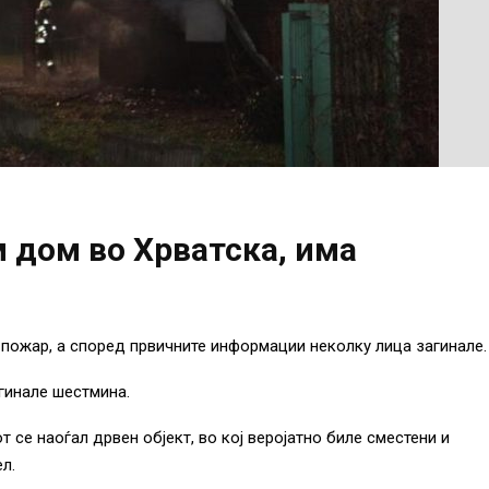
 дом во Хрватска, има
 пожар, а според првичните информации неколку лица загинале.
гинале шестмина.
 се наоѓал дрвен објект, во кој веројатно биле сместени и
л.