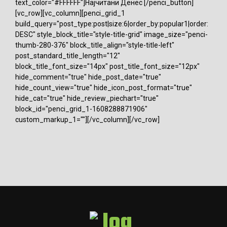
text_color="#FFFFFF"]Најчитани Денес [/penci_button]
[vc_row][vc_column][penci_grid_1
build_query="post_type:post|size:6|order_by:popular1|order:
DESC" style_block_title="style-title-grid" image_size="penci-
thumb-280-376" block_title_align="style-title-left"
post_standard_title_length="12"
block_title_font_size="14px" post_title_font_size="12px"
hide_comment="true" hide_post_date="true"
hide_count_view="true" hide_icon_post_format="true"
hide_cat="true" hide_review_piechart="true"
block_id="penci_grid_1-1608288871906"
custom_markup_1=""][/vc_column][/vc_row]