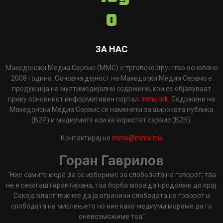
ЗА НАС
Македонски Медиа Сервис (ММС) е трговско друштво основано
2008 година. Основна дејност на Македоски Медиа Сервис е
продукција на мултимедијални содржини, кои се објавуваат
преку основниот информативен портал
mms.mk
. Содржини на
Македонски Медиа Сервис се наменети за широката публика
(B2P) и медиумите кои ќе користат сервис (B2B).
Контактирај не
mms@mms.mk
Горан Гаврилов
"Ние самите мора да се избориме за слободата на говорот, таа
не е секогаш гарантирана, таа борба мора да продолжи до крај.
Секоја власт тежнее да ја ограничи слободата на говорот и
слободата на мислењето но ние како медиуми мораме да го
оневозможиме тоа"