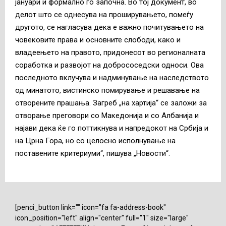
јануари и формално го започна. Во тој документ, во
делот што се однесува на проширувањето, помеѓу
другото, се нагласува дека е важно почитувањето на
човековите права и основните слободи, како и
владеењето на правото, придонесот во регионалната
соработка и развојот на добрососедски односи. Ова
последното вклучува и надминување на наследството
од минатото, вистинско помирување и решавање на
отворените прашања. Загреб „на хартија“ се заложи за
отворање преговори со Македонија и со Албанија и
најави дека ќе го поттикнува и напредокот на Србија и
на Црна Гора, но со целосно исполнување на
поставените критериуми“, пишува „Новости“.
[penci_button link="" icon="fa fa-address-book"
icon_position="left" align="center" full="1" size="large"