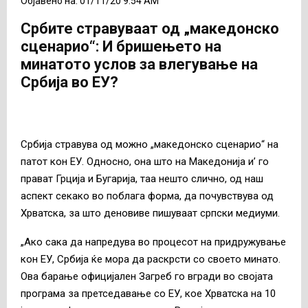
Објавено на: 01/11/20 9:54 AM
Србите стравуваат од „македонско
сценарио“: И бришењето на
минатото услов за влегување на
Србија во ЕУ?
Србија стравува од можно „македонско сценарио“ на
патот кон ЕУ. Односно, она што на Македонија и’ го
прават Грција и Бугарија, таа нешто слично, од наш
аспект секако во поблага форма, да почувствува од
Хрватска, за што деновиве пишуваат српски медиуми.
„Ако сака да напредува во процесот на придружување
кон ЕУ, Србија ќе мора да раскрсти со своето минато.
Ова барање официјален Загреб го вгради во својата
програма за претседавање со ЕУ, кое Хрватска на 10