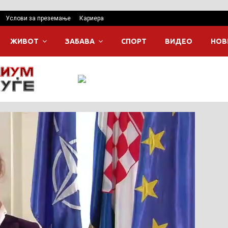
Услови за преземање
Кариера
ЖИВОТ
ЗАБАВА
СПОРТ
ВИДЕО
НОВ