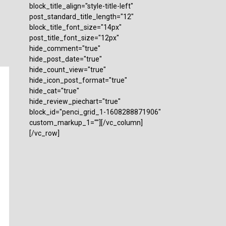
block_title_align="style-title-left"
post_standard_title_length="12"
block_title_font_size="14px"
post_title_font_size="12px"
hide_comment="true"
hide_post_date="true"
hide_count_view="true"
hide_icon_post_format="true"
hide_cat="true"
hide_review_piechart="true"
block_id="penci_grid_1-1608288871906"
custom_markup_1=""][/vc_column]
[/vc_row]