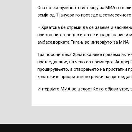
Ова во екслузивното интервју за МИА го вели
земја од 1 јануари го презеде шестмесечното
– Хрватска ќе стреми да се заземе и засилен
пристапниот процес и да се изнајде начин и 
амбасадорката Тигањ во интервјуто за МИА.
Таа посочи дека Хрватска веќе презема акти
претседавање, на чело со премиерот Андреј 
проширувњето, а отворањето на пристапни пр
хрватските приоритети во рамки на претседав
Интервјуто МИА во целост ќе го објави утре, 