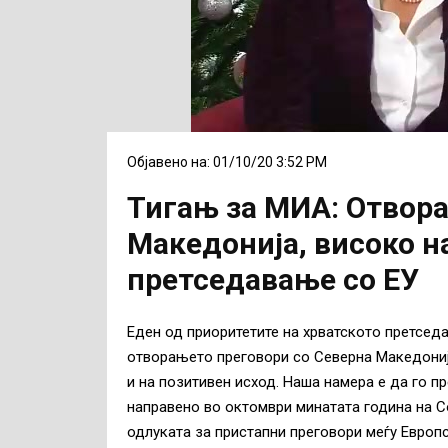
Објавено на: 01/10/20 3:52 PM
Тигањ за МИА: Отвора
Македонија, високо н
претседавање со ЕУ
Еден од приоритетите на хрватското претсед
отворањето преговори со Северна Македониј
и на позитивен исход. Наша намера е да го 
направено во октомври минатата година на С
одлуката за пристапни преговори меѓу Европс