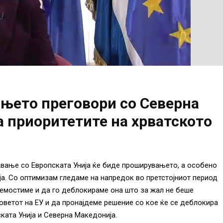
њето преговори со Северна
а приоритетите на хрватското
авање со Европската Унија ќе биде проширувањето, а особено
а. Со оптимизам гледаме на напредок во претстојниот период
премостиме и да го деблокираме она што за жал не беше
оветот на ЕУ и да пронајдеме решение со кое ќе се деблокира
ката Унија и Северна Македонија.