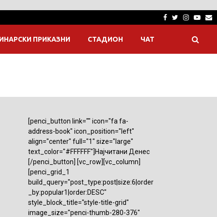
Facebook
Twitter
Instagra
Yout
E
ИНАРСКИ ПРИКАЗНИ
СТАДИОН
ЧАТ
[penci_button link="" icon="fa fa-
address-book" icon_position="left"
align="center" full="1" size="large"
text_color="#FFFFFF"]Најчитани Денес
[/penci_button] [vc_row][vc_column]
[penci_grid_1
build_query="post_type:post|size:6|order
_by:popular1|order:DESC"
style_block_title="style-title-grid"
image_size="penci-thumb-280-376"