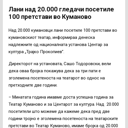
Лани над 20.000 гледачи посетиле
100 претстави во Куманово
Над 20.000 кумановци лани посетиле 100 претстави во
кумановскиот театар, информираа денеска
надлежните од националната установа Центар за
култура „Трајко Прокопиев”.
Директорот на установата, Сашо Тодоровски, вели
дека оваа бројка покажува дека за три пати е
зголемена посетеноста на театарот во однос на
претходните две години.
–
Минатата година имавме доста успешна година за
Театар Куманово и за Центарот за култура. Над 20.000
посетители што можеме да кажеме дека пред две
години тројно е зголемена посетеноста на театарските
претстави во Театар Куманово, имаме бројка од 20.000