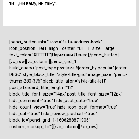
ти”, „Ни ваму, ни таму”.
[penci_button link="" icon="fa fa-address-book"
icon_position="left" align="center" full="1" size="large"
text_color="#FFFFFF"]Најчитани Денес [/penci_button]
[vc_row][vc_column][penci_grid_1
build_query="post_type:post|size:6|order_by:popular1|order:
DESC" style_block_title="style-title-grid" image_size="penci-
thumb-280-376" block_title_align="style-title-left"
post_standard_title_length="12"
block_title_font_size="14px" post_title_font_size="12px"
hide_comment="true" hide_post_date="true"
hide_count_view="true" hide_icon_post_format="true"
hide_cat="true" hide_review_piechart="true"
block_id="penci_grid_1-1608288871906"
custom_markup_1=""][/vc_column][/vc_row]