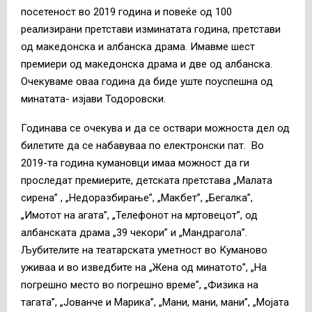
посетеност во 2019 година и повеќе од 100
реализирани претстави изминатата година, претстави
од македонска и албанска драма. Имавме шест
премиери од македонска драма и две од албанска.
Очекуваме оваа година да биде уште поуспешна од
минатата- изјави Тодоровски.
Годинава се очекува и да се оствари можноста дел од
билетите да се набавуваа по електронски пат. Во
2019-та година кумановци имаа можност да ги
проследат премиерите, детската претстава „Малата
сирена” , „Недоразбирање”, „Макбет”, „Бегалка”,
„Имотот на агата”, „Телефонот на мртовецот”, од
албанската драма „39 чекори” и „Мандрагола”.
Љубителите на театарската уметност во Куманово
уживаа и во изведбите на „Жена од минатото”, „На
погрешно место во погрешно време”, „Физика на
тагата”, „Јованче и Марика”, „Мани, мани, мани”, „Мојата