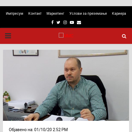
Импресум
Контакт
Маркетинг
Услови за преземање
Кариера
Facebook
Twitter
Instagram
Youtube
Email
PRIMARY
MENU
Објавено на: 01/10/20 2:52 PM