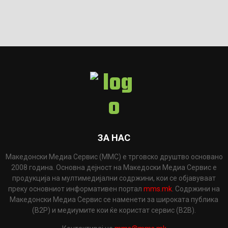
ЗА НАС
Македонски Медиа Сервис (ММС) е трговско друштво основано
2008 година. Основна дејност на Македоски Медиа Сервис е
продукција на мултимедијални содржини, кои се објавуваат
преку основниот информативен портал
mms.mk
. Содржини на
Македонски Медиа Сервис се наменети за широката публика
(B2P) и медиумите кои ќе користат сервис (B2B).