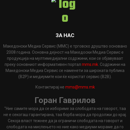
ЗА НАС
Македонски Медиа Сервис (ММС) е трговско друштво основано
2008 година. Основна дејност на Македоски Медиа Сервис е
продукција на мултимедијални содржини, кои се објавуваат
преку основниот информативен портал
mms.mk
. Содржини на
Македонски Медиа Сервис се наменети за широката публика
(B2P) и медиумите кои ќе користат сервис (B2B).
Контактирај не
mms@mms.mk
Горан Гаврилов
"Ние самите мора да се избориме за слободата на говорот, таа
не е секогаш гарантирана, таа борба мора да продолжи до крај.
Секоја власт тежнее да ја ограничи слободата на говорот и
слободата на мислењето но ние како медиуми мораме да го