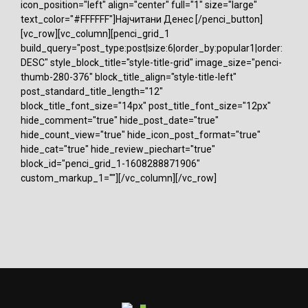
icon_position="left" align="center" full="1" size="large"
text_color="#FFFFFF"]Најчитани Денес [/penci_button]
[vc_row][vc_column][penci_grid_1
build_query="post_type:post|size:6|order_by:popular1|order:
DESC" style_block_title="style-title-grid" image_size="penci-
thumb-280-376" block_title_align="style-title-left"
post_standard_title_length="12"
block_title_font_size="14px" post_title_font_size="12px"
hide_comment="true" hide_post_date="true"
hide_count_view="true" hide_icon_post_format="true"
hide_cat="true" hide_review_piechart="true"
block_id="penci_grid_1-1608288871906"
custom_markup_1=""][/vc_column][/vc_row]