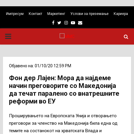
Импресум
Контакт
Маркетинг
Услови за преземање
Кариера
Facebook
Twitter
Instagram
Youtube
Email
PRIMARY
MENU
Објавено на: 01/10/20 12:59 PM
Фон дер Лајен: Мора да најдеме
начин преговорите со Македонија
да течат паралено со внатрешните
реформи во ЕУ
Проширувањето на Европската Унија и отворањето
преговори за членство на Македонија била една од
темите на состанокот на хрватската Влада и