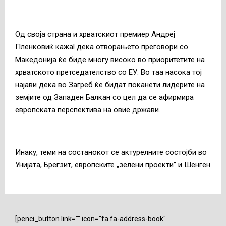
Од своја страна и хрватскиот премиер Андреј
Пленковиќ кажаl дека отворањето преговори со
Македонија ќе биде многу високо во приоритетите на
хрватското претседателство со ЕУ. Во таа насока тој
најави дека во Загреб ќе бидат поканети лидерите на
земјите од Западен Балкан со цел да се афирмира
европската перспектива на овие држави.
Инаку, теми на состанокот се актурелните состојби во
Унијата, Брегзит, европските „зелени проекти” и Шенген
[penci_button link="" icon="fa fa-address-book"