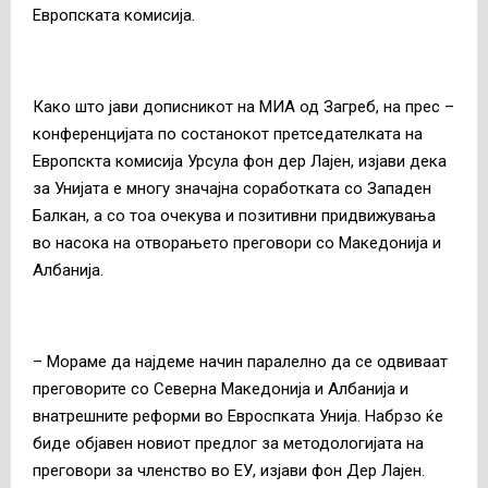
Европската комисија.
Како што јави дописникот на МИА од Загреб, на прес –
конференцијата по состанокот претседателката на
Европскта комисија Урсула фон дер Лајен, изјави дека
за Унијата е многу значајна соработката со Западен
Балкан, а со тоа очекува и позитивни придвижувања
во насока на отворањето преговори со Македонија и
Албанија.
– Мораме да најдеме начин паралелно да се одвиваат
преговорите со Северна Македонија и Албанија и
внатрешните реформи во Евроспката Унија. Набрзо ќе
биде објавен новиот предлог за методологијата на
преговори за членство во ЕУ, изјави фон Дер Лајен.