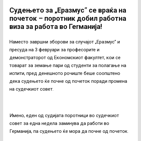
Судењето за „Еразмус” се враќа на
почеток – поротник добил работна
виза за работа во Геrманија!
Наместо завршни зборови за случајот „Еразмус” и
пресуда на 3 февруари за професорите и
демонстраторот од Економскиот факултет, кои се
товарат за земање пари од студенти за полагање на
испити, пред денешното рочиште беше соопштено
дека судењето ќе почне од почеток поради промена
на судечкиот совет.
Имено, еден од судијата поротници во судечкиот
совет за една недела заминува да работи во
Германија, па судењето ќе мора да почне од почеток.