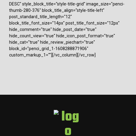
DESC" style_block_title="style-title-grid" image_size="penci-
thumb-280-376" block_title_align="style-title-left"
post_standard_title_length="12"
block_title_font_size="14px" post_title_font_size="12px"
hide_comment="true" hide_post_date="true"
hide_count_view="true" hide_icon_post_format="true"
hide_cat="true" hide_review_piechart="true"
block_id="penci_grid_1-1608288871906"
custom_markup_1=""][/vc_column][/vc_row]