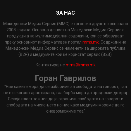
ЗА НАС
Македонски Медиа Сервис (ММС) е трговско друштво основано
2008 година. Основна дејност на Македоски Медиа Сервис е
продукција на мултимедијални содржини, кои се објавуваат
преку основниот информативен портал
mms.mk
. Содржини на
Македонски Медиа Сервис се наменети за широката публика
(B2P) и медиумите кои ќе користат сервис (B2B).
Контактирај не
mms@mms.mk
Горан Гаврилов
"Ние самите мора да се избориме за слободата на говорот, таа
не е секогаш гарантирана, таа борба мора да продолжи до крај.
Секоја власт тежнее да ја ограничи слободата на говорот и
слободата на мислењето но ние како медиуми мораме да го
оневозможиме тоа"