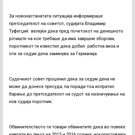
За новонастанатата ситуација информираше
претседателот на советот, судијата Владимир
Туфегџиќ велејќи дека пред почетокот на денешното
рочиште на кое требаше да има завршни зборови,
поротникот ги известил дека добил работна виза и
оти за седум дена заминува за Германија.
Судечкиот совет проценил дека за седум дена не
може да донесе пресуда, па поради тоа испратил
барање до претседателот на судот за назначување на
нов судија поротник.
Обвинителството ги товари обвинетите дека во повеќе
наврати во текот на 2015 и 2016 година, искористувајќи