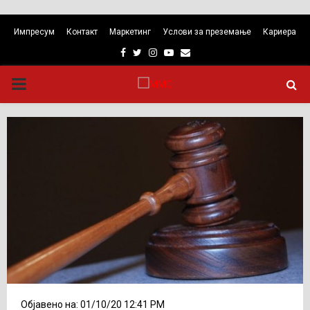
Импресум
Контакт
Маркетинг
Услови за преземање
Кариера
Facebook
Twitter
Instagram
Youtube
Email
PRIMARY
MENU
Објавено на: 01/10/20 12:41 PM