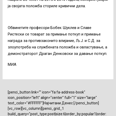
ја својата положба сториле кривични дела.
Обвинетите професори Бобек Шуклев и Славе
Ристески се товарат за примање поткуп и примање
награда за противзаконито влијание, Љ.Ј. и С.Д. за
злоупотреба на службената положба и овластување, а
демонстраторот Драган Денковски за давање поткуп.
МИА
[penci_button link="" icon="fa fa-address-book"
icon_position="left" align="center" full="1" size="large"
text_color="#FFFFFF"]Најчитани Денес [/penci_button]
[vc_row][vc_column][penci_grid_1
build_query="post_type:post|size:6|order_by:popular1|order: