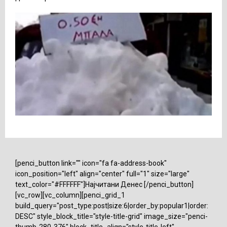
[penci_button link="" icon="fa fa-address-book"
icon_position="left" align="center" full="1" size="large"
text_color="#FFFFFF"]Најчитани Денес [/penci_button]
[vc_row][vc_column][penci_grid_1
build_query="post_type:post|size:6|order_by:popular1|order:
DESC" style_block_title="style-title-grid" image_size="penci-
thumb-280-376" block_title_align="style-title-left"