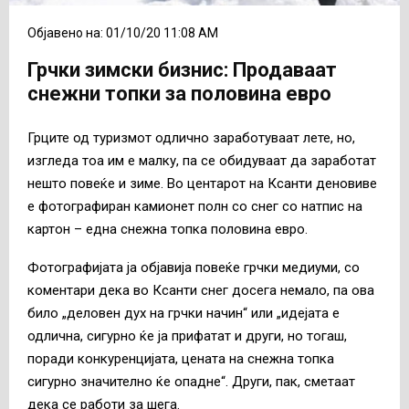
Објавено на: 01/10/20 11:08 AM
Грчки зимски бизнис: Продаваат
снежни топки за половина евро
Грците од туризмот одлично заработуваат лете, но,
изгледа тоа им е малку, па се обидуваат да заработат
нешто повеќе и зиме. Во центарот на Ксанти деновиве
е фотографиран камионет полн со снег со натпис на
картон – една снежна топка половина евро.
Фотографијата ја објавија повеќе грчки медиуми, со
коментари дека во Ксанти снег досега немало, па ова
било „деловен дух на грчки начин“ или „идејата е
одлична, сигурно ќе ја прифатат и други, но тогаш,
поради конкуренцијата, цената на снежна топка
сигурно значително ќе опадне“. Други, пак, сметаат
дека се работи за шега.