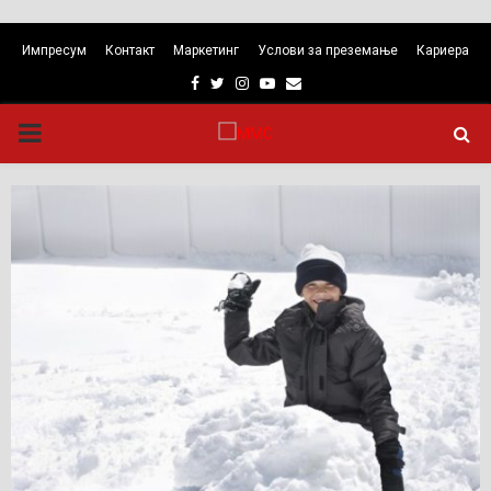
Импресум
Контакт
Маркетинг
Услови за преземање
Кариера
Facebook
Twitter
Instagram
Youtube
Email
PRIMARY
MENU