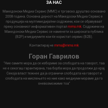
ЗА НАС
Македонски Медиа Сервис (ММС) е трговско друштво основано
2008 година. Основна дејност на Македоски Медиа Сервис е
продукција на мултимедијални содржини, кои се објавуваат
преку основниот информативен портал
mms.mk
. Содржини на
Македонски Медиа Сервис се наменети за широката публика
(B2P) и медиумите кои ќе користат сервис (B2B).
Контактирај не
mms@mms.mk
Горан Гаврилов
"Ние самите мора да се избориме за слободата на говорот, таа
не е секогаш гарантирана, таа борба мора да продолжи до крај.
Секоја власт тежнее да ја ограничи слободата на говорот и
слободата на мислењето но ние како медиуми мораме да го
оневозможиме тоа"