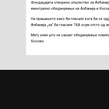
Фондацијата отворено општество за Албаниј
евентуално обединување на Албанија и Косов
На прашањето како би гласале кога би се од
Албанија „за“ би гласале 74,8 осум отсто од а
Меѓу оние што не сакаат обединување повеќет
Косово.