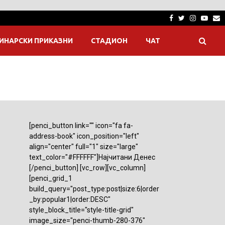
Facebook
Twitter
Instagra
Yout
E
ИНАРСКИ ПРИКАЗНИ
СТАДИОН
ЧАТ
[penci_button link="" icon="fa fa-
address-book" icon_position="left"
align="center" full="1" size="large"
text_color="#FFFFFF"]Најчитани Денес
[/penci_button] [vc_row][vc_column]
[penci_grid_1
build_query="post_type:post|size:6|order
_by:popular1|order:DESC"
style_block_title="style-title-grid"
image_size="penci-thumb-280-376"