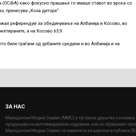
а (ОСФА) како фокусно прашање го имаше ставот во врска со
о, пренесува „Коха диторе“.
ржал референдум за обединување на Албанија и Косово, во
нкетираните, а на Косово 63,9.
о биле граѓани од урбаните средини и во Албанија и на
ЗА НАС
Македонски Медиа Сервис (ММС) е трговско друштво основано 
продукција на мултимедијални содржини, кои се објавуваат пр
Македонски Медиа Сервис се наменети за широката публика (B2P