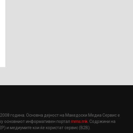
2008 година. Основна дејност на Македоски Медиа Сервис е
еку основниот информативен портал
mms.mk
. Содржини на
) и медиумите кои ќе користат сервис (B2B).