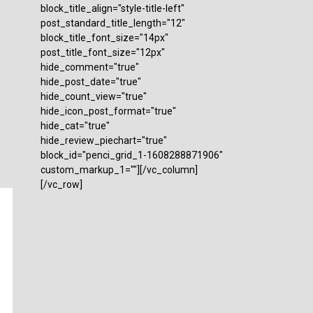
block_title_align="style-title-left"
post_standard_title_length="12"
block_title_font_size="14px"
post_title_font_size="12px"
hide_comment="true"
hide_post_date="true"
hide_count_view="true"
hide_icon_post_format="true"
hide_cat="true"
hide_review_piechart="true"
block_id="penci_grid_1-1608288871906"
custom_markup_1=""][/vc_column]
[/vc_row]