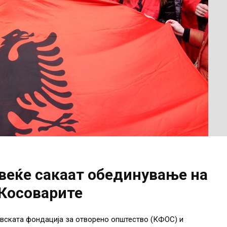
веќе сакаат обединување на
 Косоварите
вската фондација за отворено општество (КФОС) и