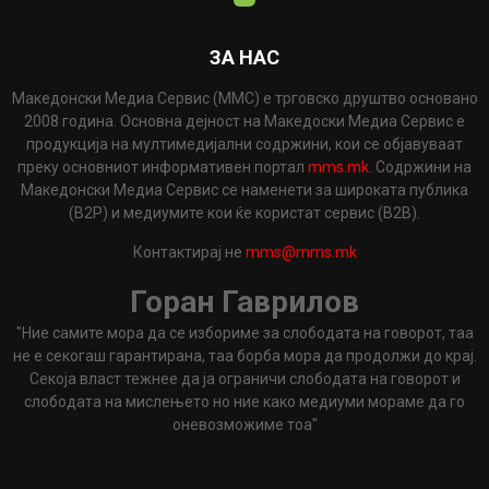
ЗА НАС
Македонски Медиа Сервис (ММС) е трговско друштво основано
2008 година. Основна дејност на Македоски Медиа Сервис е
продукција на мултимедијални содржини, кои се објавуваат
преку основниот информативен портал
mms.mk
. Содржини на
Македонски Медиа Сервис се наменети за широката публика
(B2P) и медиумите кои ќе користат сервис (B2B).
Контактирај не
mms@mms.mk
Горан Гаврилов
"Ние самите мора да се избориме за слободата на говорот, таа
не е секогаш гарантирана, таа борба мора да продолжи до крај.
Секоја власт тежнее да ја ограничи слободата на говорот и
слободата на мислењето но ние како медиуми мораме да го
оневозможиме тоа"