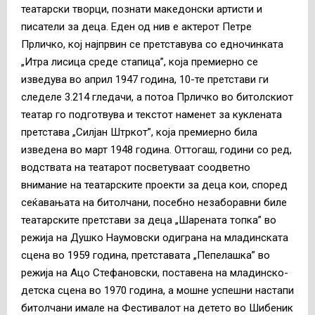
театарски творци, познати македонски артисти и
писатели за деца. Еден од нив е актерот Петре
Прличко, кој најпрвин се претставува со едночинката
„Итра лисица среде стапица”, која премиерно се
изведува во април 1947 година, 10-те претстави ги
следеле 3.214 гледачи, а потоа Прличко во битолскиот
театар го подготвува и текстот наменет за куклената
претстава „Силјан Штркот”, која премиерно била
изведена во март 1948 година. Оттогаш, години со ред,
водствата на театарот посветуваат соодветно
внимание на театарските проекти за деца кои, според
сеќавањата на битолчани, посебно незаборавни биле
театарските претстави за деца „Шарената топка” во
режија на Душко Наумовски одиграна на младинската
сцена во 1959 година, претставата „Пепелашка” во
режија на Ацо Стефановски, поставена на младинско-
детска сцена во 1970 година, а мошне успешни настапи
битолчани имале на Фестивалот на детето во Шибеник