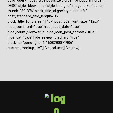
build_query="post_type:post|size:6|order_by:popular1|order:
DESC" style_block_title="style-title-grid" image_size="penci-
thumb-280-376" block_title_align="style-title-left"
post_standard_title_length="12"
block_title_font_size="14px" post_title_font_size="12px"
hide_comment="true" hide_post_date="true"
hide_count_view="true" hide_icon_post_format="true"
hide_cat="true" hide_review_piechart="true"
block_id="penci_grid_1-1608288871906"
custom_markup_1=""][/vc_column][/vc_row]