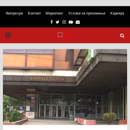
Импресум
Контакт
Маркетинг
Услови за преземање
Кариера
Facebook
Twitter
Instagram
Youtube
Email
PRIMARY
MENU