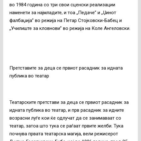
во 1984 година со три свои сценски реализации
наменети за најмладите, и тоа „Педаче” и „Џинот
фалбаџија” во режија на Петар Стојковски-Бабец и
„Училиште за кловнови” во режија на Коле Ангеловски.
Претставите за деца се првиот расадник за идната
публика во театар
Театарските претстави за деца се првиот расадник за
идната публика во театар, и прв расадник за идните
возрасни луѓе кои ќе одлучат да се занимаваат со
театар, затоа што тука се раѓаат првите желби. Тука
почнува првата театарска магија, вели режисерот