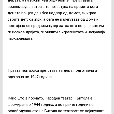
децата, а ги воспитува родителите. Претставата
вознемирува затоа што потсетува на времето кога
децата по цел ден беа надвор од домот, ги играа
своите детски игри, а сега не излегуваат од дома и
постојано се пред компјутер затоа што возрасните им
ги исекоа дрвјата, ги уништија игралиштата и направија
паркиралишта.
Првата театарска претстава за деца подготвена и
одиграна во 1947 година
Како што е познато, Народен театар – Битола е
формиран во 1944 година, а во првите години по
ослободувањето на Битола во театарот се појавуваат