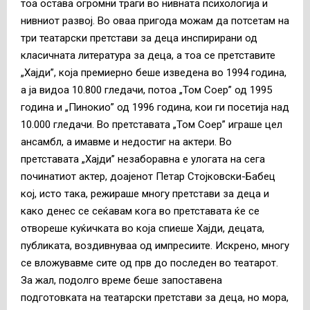
тоа остава огромни траги во нивната психологија и
нивниот развој. Во оваа пригода можам да потсетам на
три театарски претстави за деца инспирирани од
класичната литература за деца, а тоа се претставите
„Хајди”, која премиерно беше изведена во 1994 година,
а ја видоа 10.800 гледачи, потоа „Том Соер” од 1995
година и „Пинокио” од 1996 година, кои ги посетија над
10.000 гледачи. Во претставата „Том Соер” играше цел
ансамбл, а имавме и недостиг на актери. Во
претставата „Хајди” незаборавна е улогата на сега
починатиот актер, доајенот Петар Стојковски-Бабец
кој, исто така, режираше многу претстави за деца и
како денес се сеќавам кога во претставата ќе се
отвореше куќичката во која спиеше Хајди, децата,
публиката, воздивнуваа од импресиите. Искрено, многу
се вложувавме сите од прв до последен во театарот.
За жал, подолго време беше запоставена
подготовката на театарски претстави за деца, но мора,