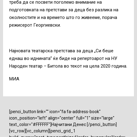
треба да се посвети поголемо внимaние на
подготовката на претстави за деца без разлика на
околностите и на времето што го живееме, порача
режисерот Георгиевски.
Најновата театарска претстава за деца „Си беше
еднаш во иднината” ќе биде на репертоарот на НУ
Народен театар – Битола во текот на цела 2020 година.
МИА
[penci_button link="" icon="fa fa-address-book"
icon_position="left" align="center" full="1" size="large"
text_color="#FFFFFF"]Најчитани Денес [/penci_button]
[vc_row][vc_column][penci_grid_1