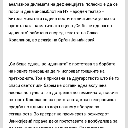
анализира дилемата на дефиницијата, полесно е да се
посочи дека ансамблот на НУ Народен театар –
Битола минатата година постигна вистински успех со
претставата на матичната сцена „Си беше еднаш во
иднината” работена според текстот на Сашо
Кокаланов, во режија на Срѓан Јаниќијевиќ.
„Си беше еднаш во иднината” е претстава за борбата
на новите генерации да ги исправат грешките на
претходните. Тоа е приказна за другарството што ќе го
спаси светот или барем ќе остави една вклучена
неонка во тунелот за да трепка во теминината, посочи
авторот Кокаланов за претставата, како генерациска
средба во иднината која најмногу зборува за
сегашноста. Во пресрет на премиерата, режисерот
Јаниќијевиќ порача дека претставата е возбудлива за