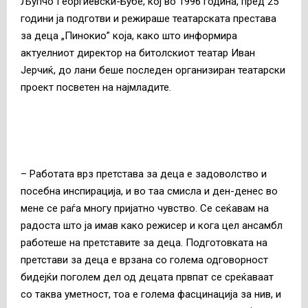
Љупчо Георгиевски-Бубе, кој во 1996 година, пред 25
години ја подготви и режираше театарската престава
за деца „Пинокио” која, како што информира
актуелниот директор на битолскиот театар Иван
Јерчиќ, до лани беше последен организиран театарски
проект посветен на најмладите.
– Работата врз претстава за деца е задоволство и
посебна инспирација, и во таа смисла и ден-денес во
мене се раѓа многу пријатно чувство. Се сеќавам на
радоста што ја имав како режисер и кога цел ансамбл
работеше на претставите за деца. Подготовката на
претстави за деца е врзана со голема одговорност
бидејќи поголем дел од децата првпат се среќаваат
со таква уметност, тоа е голема фасцинација за нив, и