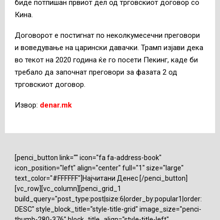
биде потпишан првиот дел од трговскиот договор со
Кина.
Договорот е постигнат по неколкумесечни преговори
и воведување на царински давачки. Трамп изјави дека
во текот на 2020 година ќе го посети Пекинг, каде би
требало да започнат преговори за фазата 2 од
трговскиот договор.
Извор:
denar.mk
[penci_button link="" icon="fa fa-address-book"
icon_position="left" align="center" full="1" size="large"
text_color="#FFFFFF"]Најчитани Денес [/penci_button]
[vc_row][vc_column][penci_grid_1
build_query="post_type:post|size:6|order_by:popular1|order:
DESC" style_block_title="style-title-grid" image_size="penci-
thumb-280-376" block_title_align="style-title-left"