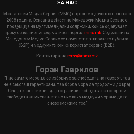
ЗА НАС
Македонски Медиа Сервис (ММС) е трговско друштво основано
2008 година. Основна дејност на Македоски Медиа Сервис е
продукција на мултимедијални содржини, кои се објавуваат
преку основниот информативен портал
mms.mk
. Содржини на
Македонски Медиа Сервис се наменети за широката публика
(B2P) и медиумите кои ќе користат сервис (B2B).
Контактирај не
mms@mms.mk
Горан Гаврилов
"Ние самите мора да се избориме за слободата на говорот, таа
не е секогаш гарантирана, таа борба мора да продолжи до крај.
Секоја власт тежнее да ја ограничи слободата на говорот и
слободата на мислењето но ние како медиуми мораме да го
оневозможиме тоа"