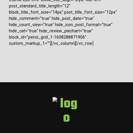
post_standard_title_length="12"
block_title_font_size="14px" post_title_font_size="12px"
hide_comment="true" hide_post_date="true"
hide_count_view="true" hide_icon_post_format="true"
hide_cat="true" hide_review_piechart="true"
block_id="penci_grid_1-1608288871906"
custom_markup_1=""][/vc_column][/vc_row]