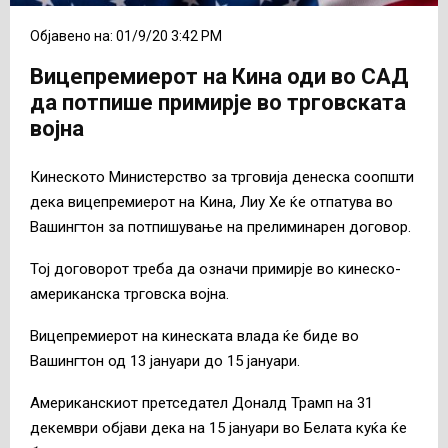
Објавено на: 01/9/20 3:42 PM
Вицепремиерот на Кина оди во САД
да потпише примирје во трговската
војна
Кинеското Министерство за трговија денеска соопшти
дека вицепремиерот на Кина, Лиу Хе ќе отпатува во
Вашингтон за потпишување на прелиминарен договор.
Тој договорот треба да означи примирје во кинеско-
американска трговска војна.
Вицепремиерот на кинеската влада ќе биде во
Вашингтон од 13 јануари до 15 јануари.
Американскиот претседател Доналд Трамп на 31
декември објави дека на 15 јануари во Белата куќа ќе