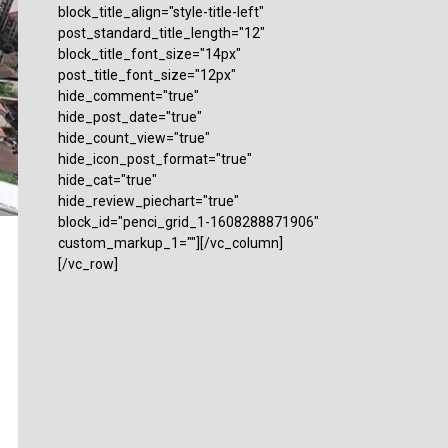
block_title_align="style-title-left"
post_standard_title_length="12"
block_title_font_size="14px"
post_title_font_size="12px"
hide_comment="true"
hide_post_date="true"
hide_count_view="true"
hide_icon_post_format="true"
hide_cat="true"
hide_review_piechart="true"
block_id="penci_grid_1-1608288871906"
custom_markup_1=""][/vc_column]
[/vc_row]