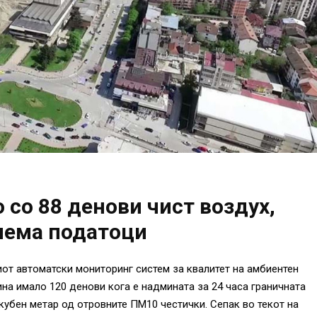
 со 88 денови чист воздух,
 нема податоци
от автоматски мониторинг систем за квалитет на амбиентен
на имало 120 денови кога е надмината за 24 часа граничната
кубен метар од отровните ПМ10 честички. Сепак во текот на