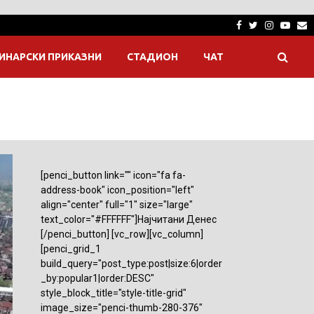
Facebook
Twitter
Instagra
Yout
E
ИНАРСКИ ПРИКАЗНИ
СТАДИОН
ЧАТ
[penci_button link="" icon="fa fa-
address-book" icon_position="left"
align="center" full="1" size="large"
text_color="#FFFFFF"]Најчитани Денес
[/penci_button] [vc_row][vc_column]
[penci_grid_1
build_query="post_type:post|size:6|order
_by:popular1|order:DESC"
style_block_title="style-title-grid"
image_size="penci-thumb-280-376"