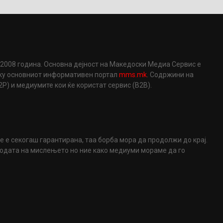
2008 година. Основна дејност на Македоски Медиа Сервис е
еку основниот информативен портал
mms.mk
. Содржини на
) и медиумите кои ќе користат сервис (B2B).
не е секогаш гарантирана, таа борба мора да продолжи до крај.
ободата на мислењето но ние како медиуми мораме да го