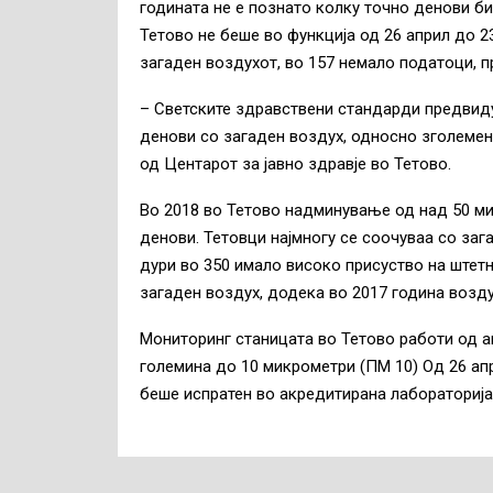
годината не е познато колку точно денови б
Тетово не беше во функција од 26 април до 2
загаден воздухот, во 157 немало податоци, п
– Светските здравствени стандарди предвиду
денови со загаден воздух, односно зголемен
од Центарот за јавно здравје во Тетово.
Во 2018 во Тетово надминување од над 50 ми
денови. Тетовци најмногу се соочуваа со заг
дури во 350 имало високо присуство на штетн
загаден воздух, додека во 2017 година возду
Мониторинг станицата во Тетово работи од а
големина до 10 микрометри (ПМ 10) Од 26 ап
беше испратен во акредитирана лабораторија 