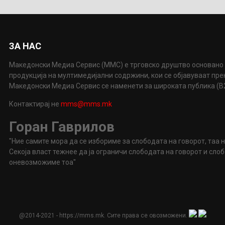
ЗА НАС
Македонски Медиа Сервис (ММС) е трговско друштво основано 
продукција на мултимедијални содржини, кои се објавуваат пр
Македонски Медиа Сервис се наменети за широката публика (B2P
Контактирај не
mms@mms.mk
Горан Гаврилов
"Ние самите мора да се избориме за слободата на говорот, таа 
Секоја власт тежнее да ја ограничи слободата на говорот и сл
оневозможиме тоа"
@2014-2021 - https://mms.mk. Сите права се овозможени.