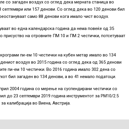
иле со загаден воздух со оглед дека мерната станица во
3 септември или 157 денови. Со оглед дека во 120 денови бил
реостануваат само 88 денови кога имало чист воздух.
ваат во една календарска година да нема повеќе од 35
о присуство на отровните ПМ 10 и ПМ 2 честички, потсетуваат
крограми пи-ем 10 честички на кубен метар имало во 134
адениот воздух во 2015 година со оглед дека од 365 денови
ите пи-ем 10 честички. Во 2016 година имало 302 дена со
хот бил загаден во 134 денови, а во 41 немало податоци.
прил 2004 година со мерење на суспендирани честички со
рил до 23 септември 2019 година инструментот за РМ10/2.5
за калибрација во Виена, Австрија.