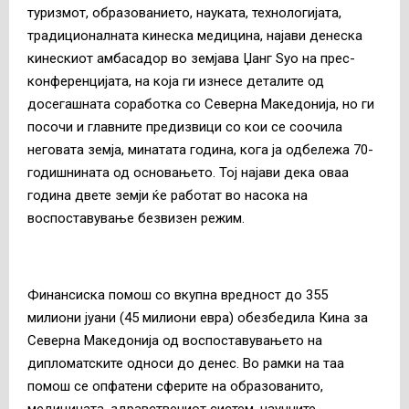
туризмот, образованието, науката, технологијата,
традиционалната кинеска медицина, најави денеска
кинескиот амбасадор во земјава Џанг Ѕуо на прес-
конференцијата, на која ги изнесе деталите од
досегашната соработка со Северна Македонија, но ги
посочи и главните предизвици со кои се соочила
неговата земја, минатата година, кога ја одбележа 70-
годишнината од основањето. Тој најави дека оваа
година двете земји ќе работат во насока на
воспоставување безвизен режим.
Финансиска помош со вкупна вредност до 355
милиони јуани (45 милиони евра) обезбедила Кина за
Северна Македонија од воспоставувањето на
дипломатските односи до денес. Во рамки на таа
помош се опфатени сферите на образованито,
медицината, здравствениот систем, научните