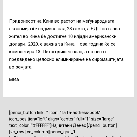
Придонесот на Кина во растот на меѓународната
економија ќе надмине над 28 отсто, а БДП по глава
жител во Кина ќе достигне 10 илјади американски
долари. 2020. е важна за Кина – ова година ќе се
комплетира 13. Петогодишен план, а со него е
предвидено целосно елиминирање на сиромаштијата
во земјата.
MИА
[penci_button link="" icon="fa fa-address-book"
icon_position="left" align="center" full="1" size="large"
text_color="#FFFFFF"]Најчитани Денес [/penci_button]
[vc_row][vc_column][penci_grid_1