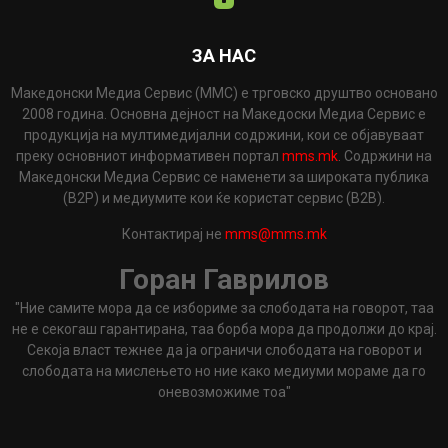
ЗА НАС
Македонски Медиа Сервис (ММС) е трговско друштво основано
2008 година. Основна дејност на Македоски Медиа Сервис е
продукција на мултимедијални содржини, кои се објавуваат
преку основниот информативен портал
mms.mk
. Содржини на
Македонски Медиа Сервис се наменети за широката публика
(B2P) и медиумите кои ќе користат сервис (B2B).
Контактирај не
mms@mms.mk
Горан Гаврилов
"Ние самите мора да се избориме за слободата на говорот, таа
не е секогаш гарантирана, таа борба мора да продолжи до крај.
Секоја власт тежнее да ја ограничи слободата на говорот и
слободата на мислењето но ние како медиуми мораме да го
оневозможиме тоа"