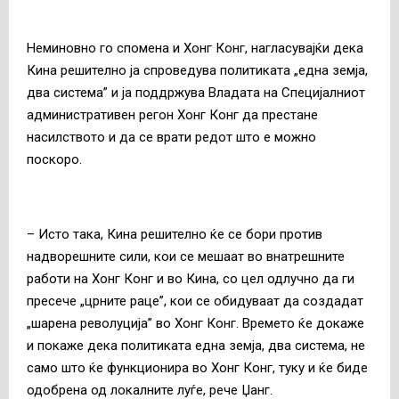
Неминовно го спомена и Хонг Конг, нагласувајќи дека
Кина решително ја спроведува политиката „една земја,
два система” и ја поддржува Владата на Специјалниот
административен регон Хонг Конг да престане
насилството и да се врати редот што е можно
поскоро.
– Исто така, Кина решително ќе се бори против
надворешните сили, кои се мешаат во внатрешните
работи на Хонг Конг и во Кина, со цел одлучно да ги
пресече „црните раце”, кои се обидуваат да создадат
„шарена револуција” во Хонг Конг. Времето ќе докаже
и покаже дека политиката една земја, два система, не
само што ќе функционира во Хонг Конг, туку и ќе биде
одобрена од локалните луѓе, рече Џанг.