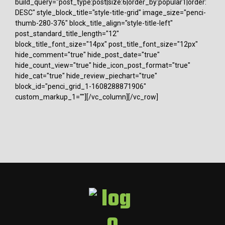
build_query="post_type:post|size:6|order_by:popular1|order:
DESC" style_block_title="style-title-grid" image_size="penci-
thumb-280-376" block_title_align="style-title-left"
post_standard_title_length="12"
block_title_font_size="14px" post_title_font_size="12px"
hide_comment="true" hide_post_date="true"
hide_count_view="true" hide_icon_post_format="true"
hide_cat="true" hide_review_piechart="true"
block_id="penci_grid_1-1608288871906"
custom_markup_1=""][/vc_column][/vc_row]