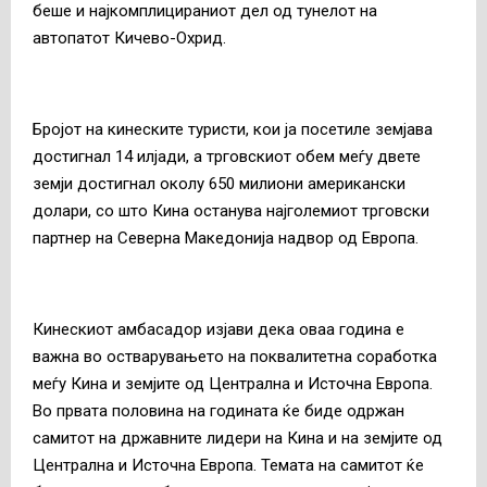
беше и најкомплицираниот дел од тунелот на
автопатот Кичево-Охрид.
Бројот на кинеските туристи, кои ја посетиле земјава
достигнал 14 илјади, а трговскиот обем меѓу двете
земји достигнал околу 650 милиони американски
долари, со што Кина останува најголемиот трговски
партнер на Северна Македонија надвор од Европа.
Кинескиот амбасадор изјави дека оваа година е
важна во остварувањето на поквалитетна соработка
меѓу Кина и земјите од Централна и Источна Европа.
Во првата половина на годината ќе биде одржан
самитот на државните лидери на Кина и на земјите од
Централна и Источна Европа. Темата на самитот ќе