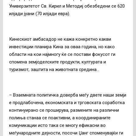
Универзитетот Св. Кирил и Методиј обезбедени се 620
илјади јуани (70 илјади евра).
Кинескиот амбасадор не кажа конкретно какви
инвестиции планира Кина за оваа година, но како
области на кои најмногу ќе се постави фокусот ги
спомена земјоделските продукти, културата и
туризмот, заштита на животната средина…
– Взаемната политичка доверба меѓу двете наши земји
е продлабочена, економската и трговската соработка
континуирано се проширува, размените на различни
полиња станаа се поактивни, а координираните
комуникации исто така се многу ефикасни во
меѓународните дејности, посочи Џанг споменувајќи ги