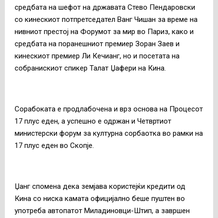
средбата на шефот на државата Стево Пендаровски
со кинескиот потпретседател Ванг Чишан за време на
нивниот престој на Форумот за мир во Париз, како и
средбата на поранешниот премиер Зоран Заев и
кинескиот премиер Ли Кечианг, но и посетата на
собранискиот спикер Талат Џафери на Кина.
Сорабоката е продлабочена и врз основа на Процесот
17 плус еден, а успешно е одржан и Четвртиот
министерски форум за културна сорбаотка во рамки на
17 плус еден во Скопје.
Џанг спомена дека земјава користејќи кредити од
Кина со ниска камата официјално беше пуштен во
употреба автопатот Миладиновци-Штип, а завршен