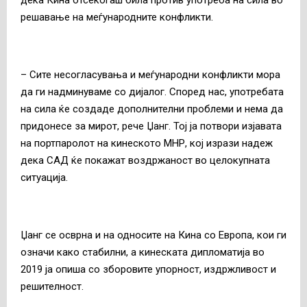
решавање на меѓународните конфликти.
– Сите несогласувања и меѓународни конфликти мора
да ги надминуваме со дијалог. Според нас, употребата
на сила ќе создаде дополнителни проблеми и нема да
придонесе за мирот, рече Џанг. Тој ја потвори изјавата
на портпаролот на кинеското МНР, кој изрази надеж
дека САД ќе покажат воздржаност во целокупната
ситуација.
Џанг се осврна и на односите на Кина со Европа, кои ги
означи како стабилни, а кинеската дипломатија во
2019 ја опиша со зборовите упорност, издржливост и
решителност.