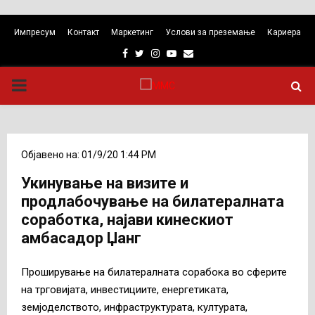
Импресум
Контакт
Маркетинг
Услови за преземање
Кариера
Facebook
Twitter
Instagram
Youtube
Email
PRIMARY
MENU
Објавено на: 01/9/20 1:44 PM
Укинување на визите и
продлабочување на билатералната
соработка, најави кинескиот
амбасадор Џанг
Проширување на билатералната сорабока во сферите
на трговијата, инвестициите, енергетиката,
земјоделството, инфраструктурата, културата,