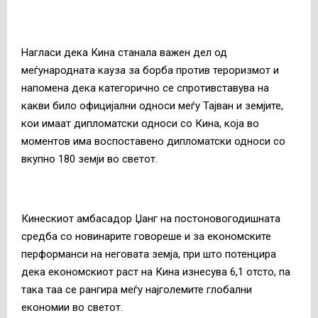
Нагласи дека Кина станала важен дел од
меѓународната кауза за борба против тероризмот и
напомена дека категорично се спротивставува на
какви било официјални односи меѓу Тајван и земјите,
кои имаат дипломатски односи со Кина, која во
моментов има воспоставено дипломатски односи со
вкупно 180 земји во светот.
Кинескиот амбасадор Џанг на постоновогодишната
средба со новинарите говореше и за економските
перформанси на неговата земја, при што потенцира
дека економскиот раст на Кина изнесува 6,1 отсто, па
така таа се рангира меѓу најголемите глобални
економии во светот.