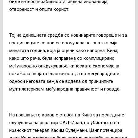
биде интероперабилноста, зелена инованција,
отвореност и општа корист.
Тој на денешната средба со новинарите говореше и за
предизвиците со кои се соочувала неговата земја
минатата година, која ја оцени како напорна. Кина,
како што рече, била исправена со комплицирано
меѓународно опкружување, кинеската економија ја
покажала својата еластичност, а во меѓународните
односи неговата земја се водела од принципите
мултилатеризам, меѓународна правичност и правда.
На прашањето каков е ставот на Кина за последните
случувања на реалција САД-Иран, по убиството на
иранскиот генерал Касим Сулејмани, Џанг потенцира
дека Кина отсекогаш била против употреба на сила во