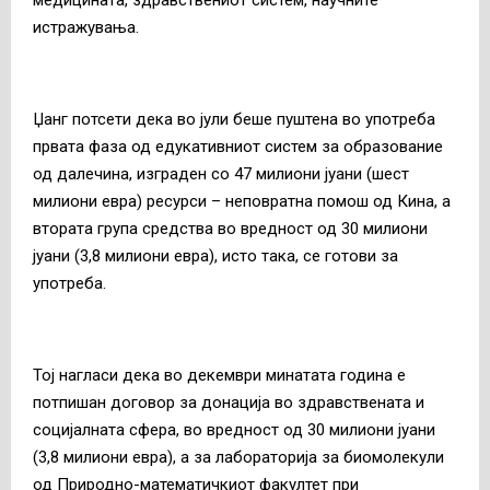
истражувања.
Џанг потсети дека во јули беше пуштена во употреба
првата фаза од едукативниот систем за образование
од далечина, изграден со 47 милиони јуани (шест
милиони евра) ресурси – неповратна помош од Кина, а
втората група средства во вредност од 30 милиони
јуани (3,8 милиони евра), исто така, се готови за
употреба.
Тој нагласи дека во декември минатата година е
потпишан договор за донација во здравствената и
социјалната сфера, во вредност од 30 милиони јуани
(3,8 милиони евра), а за лабораторија за биомолекули
од Природно-математичкиот факултет при