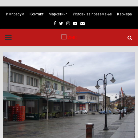
Импресум
Контакт
Маркетинг
Услови за преземање
Кариера
Facebook
Twitter
Instagram
Youtube
Email
PRIMARY
MENU