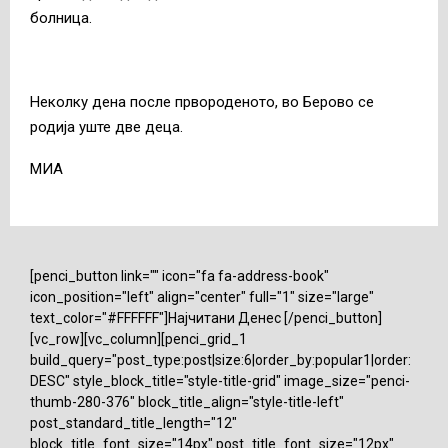
болница.
Неколку дена после првороденото, во Берово се
родија уште две деца.
МИА
[penci_button link="" icon="fa fa-address-book"
icon_position="left" align="center" full="1" size="large"
text_color="#FFFFFF"]Најчитани Денес [/penci_button]
[vc_row][vc_column][penci_grid_1
build_query="post_type:post|size:6|order_by:popular1|order:
DESC" style_block_title="style-title-grid" image_size="penci-
thumb-280-376" block_title_align="style-title-left"
post_standard_title_length="12"
block_title_font_size="14px" post_title_font_size="12px"