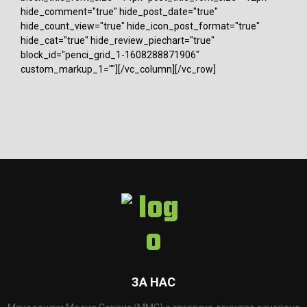
hide_comment="true" hide_post_date="true"
hide_count_view="true" hide_icon_post_format="true"
hide_cat="true" hide_review_piechart="true"
block_id="penci_grid_1-1608288871906"
custom_markup_1=""][/vc_column][/vc_row]
ЗА НАС