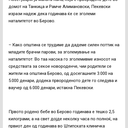
домот на Танкица и Рамче Алимановски, Пекевски
изрази надеж дека годинава ќе се зголеми
наталитетот во Берово.
– Како општина се трудиме да дадеме силен поттик на
младите брачни парови, за зголемување на
наталитетот. Во таа насока го зголемивме износот на
средствата за секое новороденче, чии родители се
жители на општина Берово, од досегашните 3.000 на
5.000 денари, додека првороденото дете го следува и
ваучер од 6.000 денари, истакна Пекевски.
Првото родено бебе во Берово годинава е тешко 2,5
килограми, а на свет дојде неколку часа по полноќ, на
првиот ден од годинава во Штипската клиничка