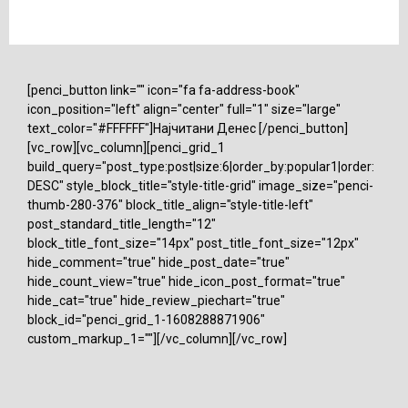
[penci_button link="" icon="fa fa-address-book"
icon_position="left" align="center" full="1" size="large"
text_color="#FFFFFF"]Најчитани Денес [/penci_button]
[vc_row][vc_column][penci_grid_1
build_query="post_type:post|size:6|order_by:popular1|order:
DESC" style_block_title="style-title-grid" image_size="penci-
thumb-280-376" block_title_align="style-title-left"
post_standard_title_length="12"
block_title_font_size="14px" post_title_font_size="12px"
hide_comment="true" hide_post_date="true"
hide_count_view="true" hide_icon_post_format="true"
hide_cat="true" hide_review_piechart="true"
block_id="penci_grid_1-1608288871906"
custom_markup_1=""][/vc_column][/vc_row]