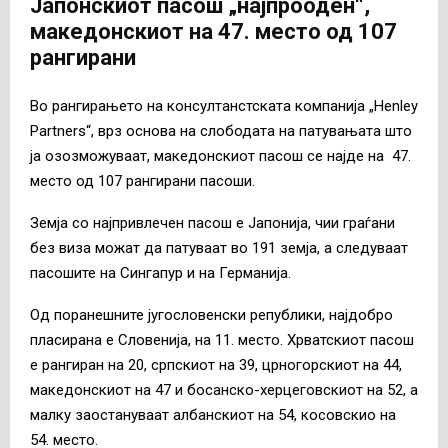
Јапонскиот пасош „најпрооден“,
македонскиот на 47. место од 107
рангирани
Во рангирањето на консултанстската компанија „Henley
Partners“, врз основа на слободата на патувањата што
ја озозможуваат, македонскиот пасош се најде на 47.
место од 107 рангирани пасоши.
Земја со најпривлечен пасош е Јапонија, чии граѓани
без виза можат да патуваат во 191 земја, а следуваат
пасошите на Сингапур и на Германија.
Од поранешните југословенски републики, најдобро
пласирана е Словенија, на 11. место. Хрватскиот пасош
е рангиран на 20, српскиот на 39, црногорскиот на 44,
македонскиот на 47 и босанско-херцеговскиот на 52, а
малку заостануваат албанскиот на 54, косовскио на
54. место.