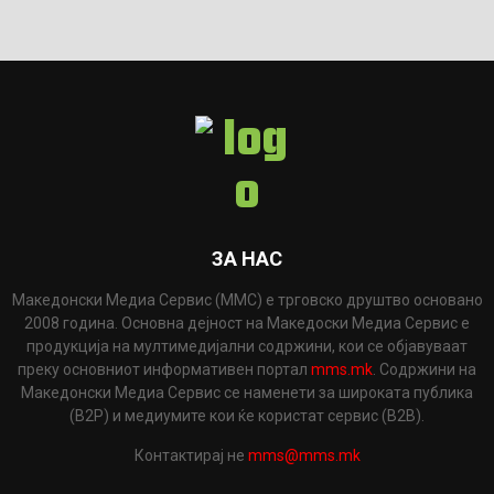
ЗА НАС
Македонски Медиа Сервис (ММС) е трговско друштво основано
2008 година. Основна дејност на Македоски Медиа Сервис е
продукција на мултимедијални содржини, кои се објавуваат
преку основниот информативен портал
mms.mk
. Содржини на
Македонски Медиа Сервис се наменети за широката публика
(B2P) и медиумите кои ќе користат сервис (B2B).
Контактирај не
mms@mms.mk