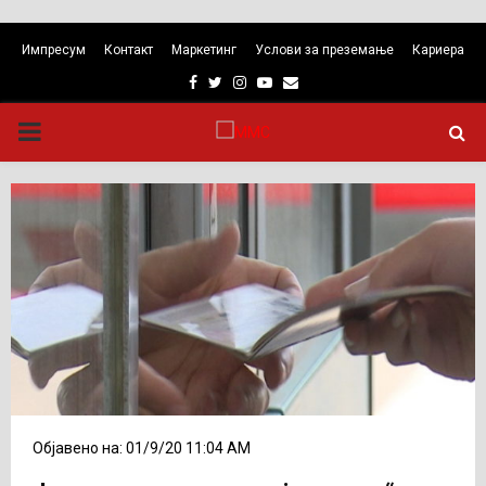
Импресум
Контакт
Маркетинг
Услови за преземање
Кариера
Facebook
Twitter
Instagram
Youtube
Email
PRIMARY
MENU
Објавено на: 01/9/20 11:04 AM