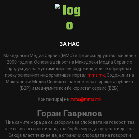
ЗА НАС
Македонски Медиа Сервис (ММС) е трговско друштво основано
2008 година. Основна дејност на Македоски Медиа Сервис е
продукција на мултимедијални содржини, кои се објавуваат
преку основниот информативен портал
mms.mk
. Содржини на
Македонски Медиа Сервис се наменети за широката публика
(B2P) и медиумите кои ќе користат сервис (B2B).
Контактирај не
mms@mms.mk
Горан Гаврилов
"Ние самите мора да се избориме за слободата на говорот, таа
не е секогаш гарантирана, таа борба мора да продолжи до крај.
Секоја власт тежнее да ја ограничи слободата на говорот и