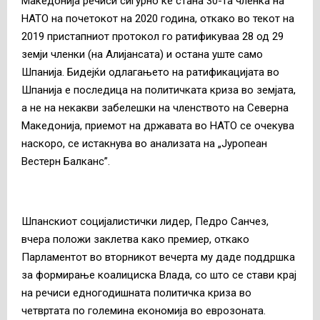
Македонија речиси сигурно ќе стана 30-та членка на
НАТО на почетокот на 2020 година, откако во текот на
2019 пристапниот протокол го ратификуваа 28 од 29
земји членки (на Алијансата) и остана уште само
Шпанија. Бидејќи одлагањето на ратификацијата во
Шпанија е последица на политичката криза во земјата,
а не на некакви забелешки на членството на Северна
Македонија, приемот на државата во НАТО се очекува
наскоро, се истакнува во анализата на „Јуропеан
Вестерн Балканс”.
Шпанскиот социјалистички лидер, Педро Санчез,
вчера положи заклетва како премиер, откако
Парламентот во вторникот вечерта му даде поддршка
за формирање коалициска Влада, со што се стави крај
на речиси едногодишната политичка криза во
четвртата по големина економија во еврозоната.