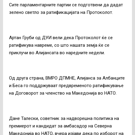
Сите парламентарните партии се подготвени да дадат
зелено светло за ратификацијата на Протоколот.
Артан Груби од ДУИ вели дека Протоколот ќе се
ратификува навреме, со што нашата земја ќе се
приклучи во Алијансата во наредните недели.
Од друга страна, ВМРО ДПМНЕ, Алијанса за Албанците
и Беса го поддржуваат предвременото ратификување
на Договорот за членство на Македонија во НАТО.
Дане Талески, советник за надворешна политика на
премиерот и кандидат за амбасадор на Северна
Македонија во НАТО, вчера изјави дека по изборот на