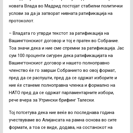
новата Влада во Мадрид постојат стабилни политички
услови за да ја затворат нивната ратификација на
протоколот.
– Владата го утврди текстот за ратификација на
Вашингтонскиот договор и тој е пратен во Собрание.
Тоа значи дека и ние сме спремни за ратификација. Јас
сум 100 проценти сигурен дека ратификацијата на
Вашингтонскиот договор и нашето полноправно
членство ќе го заврши Собранието во овој формат,
пред да се распушти, пред да се одржат изборите и
ние ќе станеме полноправна членка и формално на
НАТО пред да се одржат парламентарните избори,
рече вчера за Утрински брифинг Талески.
Тој потсетува дека ние веќе во последнава година
учествуваме во Алијансата на рамна основа во сите
формати, а тоа се виде, додава, на состанокот на