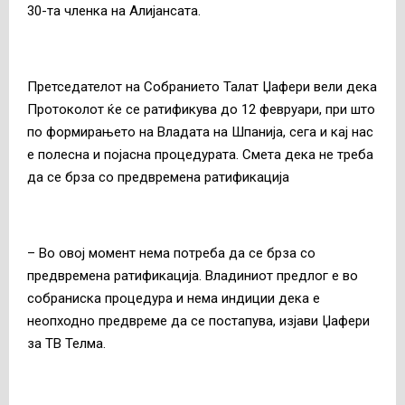
30-та членка на Алијансата.
Претседателот на Собранието Талат Џафери вели дека
Протоколот ќе се ратификува до 12 февруари, при што
по формирањето на Владата на Шпанија, сега и кај нас
е полесна и појасна процедурата. Смета дека не треба
да се брза со предвремена ратификација
– Во овој момент нема потреба да се брза со
предвремена ратификација. Владиниот предлог е во
собраниска процедура и нема индиции дека е
неопходно предвреме да се постапува, изјави Џафери
за ТВ Телма.