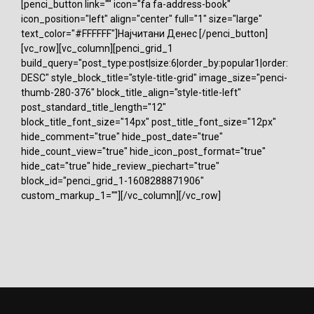
[penci_button link="" icon="fa fa-address-book"
icon_position="left" align="center" full="1" size="large"
text_color="#FFFFFF"]Најчитани Денес [/penci_button]
[vc_row][vc_column][penci_grid_1
build_query="post_type:post|size:6|order_by:popular1|order:
DESC" style_block_title="style-title-grid" image_size="penci-
thumb-280-376" block_title_align="style-title-left"
post_standard_title_length="12"
block_title_font_size="14px" post_title_font_size="12px"
hide_comment="true" hide_post_date="true"
hide_count_view="true" hide_icon_post_format="true"
hide_cat="true" hide_review_piechart="true"
block_id="penci_grid_1-1608288871906"
custom_markup_1=""][/vc_column][/vc_row]