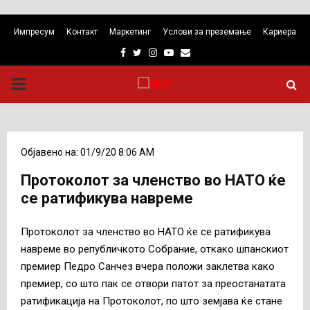
Импресум
Контакт
Маркетинг
Услови за преземање
Кариера
Facebook
Twitter
Instagram
Youtube
Email
PRIMARY
MENU
Објавено на: 01/9/20 8:06 AM
Протоколот за членство во НАТО ќе
се ратификува навреме
Протоколот за членство во НАТО ќе се ратификува
навреме во републичкото Собрание, откако шпанскиот
премиер Педро Санчез вчера положи заклетва како
премиер, со што пак се отвори патот за преостанатата
ратификација на Протоколот, по што земјава ќе стане