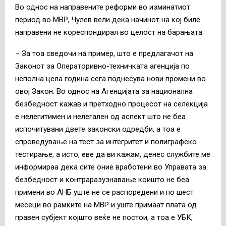
Во однос на направените реформи во изминатиот
период во МВР, Чулев вели дека начинот на кој биле
направени не кореспондирал во целост на барањата.
– За тоа сведочи на пример, што е предлагачот на
Законот за Операторивно-техничката агенција по
неполна цела година сега поднесува нови промени во
овој Закон. Во однос на Агенцијата за национална
безбедност кажав и претходно процесот на селекција
е нелегитимен и нелегален од аспект што не беа
испочитувани двете законски одредби, а тоа е
спроведување на тест за интегритет и полиграфско
тестирање, а исто, еве да ви кажам, денес службите ме
информираа дека сите оние вработени во Управата за
безбедност и контраразузнавање коишто не беа
примени во АНБ уште не се распоредени и по шест
месеци во рамките на МВР и уште примаат плата од
правен субјект којшто веќе не постои, а тоа е УБК,