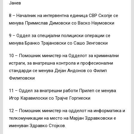
Јанев
8 – Началник на интервентна единица СВР Скопје се
менува Примислав Димовски со Васко Наумовски
9 – Оддел за специјални полициски операции се
менува Бранко Трајановски со Сашо Зенговски
10 – Помошник министер на Одделот за криминални
истраги, за внатрешна контрола и професионални
стандарди се менува Дејан Андонов со Филип
Филиповски
11 – Оддел за внатрешни работи Прилеп се менува
Игор Каравилоски со Трајче Горгиески
12 – Помошник министер на одделот на информатика и
телкомуникации на место на Марјан Здравковски е
именуван Здравко Стојков.