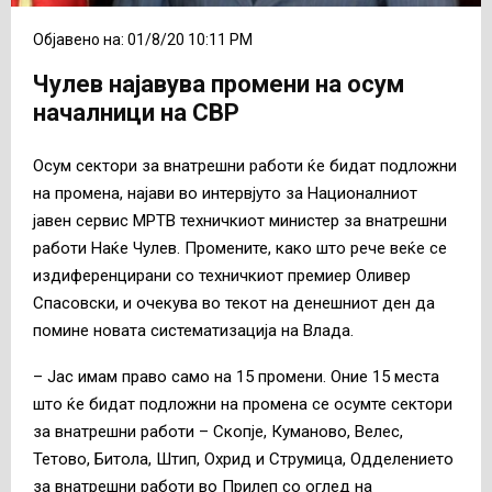
Објавено на: 01/8/20 10:11 PM
Чулев најавува промени на осум
началници на СВР
Осум сектори за внатрешни работи ќе бидат подложни
на промена, најави во интервјуто за Националниот
јавен сервис МРТВ техничкиот министер за внатрешни
работи Наќе Чулев. Промените, како што рече веќе се
издиференцирани со техничкиот премиер Оливер
Спасовски, и очекува во текот на денешниот ден да
помине новата систематизација на Влада.
– Јас имам право само на 15 промени. Оние 15 места
што ќе бидат подложни на промена се осумте сектори
за внатрешни работи – Скопје, Куманово, Велес,
Тетово, Битола, Штип, Охрид и Струмица, Одделението
за внатрешни работи во Прилеп со оглед на