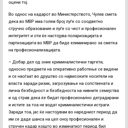
оцени тој.
Во однос на кадарот во Министерството, Чулев смета
дека во МВР има голем број луѓе со соодветно
стручно образование и луѓе со чест и професионален
интегритет и оти ќе настојува поларизацијата и
партизацијата во МВР да биде елиминирано за сметка
на професионализацијата.
– Добар дел од оние криминалистички таргети,
односно предмети на оперативно работење се видени
и се наоѓаат во друштво со највисоките носители на
власта заради ризик, загрозување на сопствената и
лична безбедност и безбедноста на нивните семејства
и од страв дека ќе бидат професионално деградирани
и истите за тоа не водат криминалистички истраги.
Заради тоа, јас ќе настојувам во наредниот период да
им се даде шанса на цел оној професионален и
стручен кадар којшто во изминатиот период бил