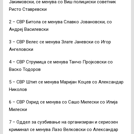
Јакимовски, се менува со Виш полициски советник
Ристо Ставревски
2 – СВР Битола се менува Славко Јовановски, со
Андреј Василевски
3 – СВР Велес се менува Злате Јаневски со Игор
Ангеловски
4 – СВР Струмица се менува Танчо Пројковски со
Васко Тодоров
5 – СВР Штип се менува Маријан Коцев со Александар
Николов
6 – СВР Охрид се менува со Сашо Милески со Илија
Милески
7 – Оддел за сузбивање на организиран и сериозен
криминал се менува Лазо Велковски со Александар