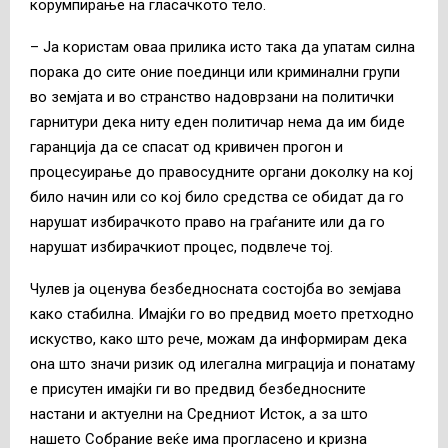
корумпирање на гласачкото тело.
– Ја користам оваа прилика исто така да упатам силна
порака до сите оние поединци или криминални групи
во земјата и во странство надоврзани на политички
гарнитури дека ниту еден политичар нема да им биде
гаранција да се спасат од кривичен прогон и
процесуирање до правосудните органи доколку на кој
било начин или со кој било средства се обидат да го
нарушат избирачкото право на граѓаните или да го
нарушат избирачкиот процес, подвлече тој.
Чулев ја оценува безбедносната состојба во земјава
како стабилна. Имајќи го во предвид моето претходно
искуство, како што рече, можам да информирам дека
она што значи ризик од илегална миграција и понатаму
е присутен имајќи ги во предвид безбедносните
настани и актуелни на Средниот Исток, а за што
нашето Собрание веќе има прогласено и кризна