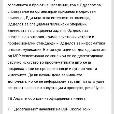
големината и бројот на население, тоа е Одделот за
справување на организиран криминал и сериозен
криминал, Единицата за интервентна полиција,
Одделот за специјални полициски операции,
Единицата за специјални задачи, Одделот за
внатрешна контрола, криминалистички истраги и
професионални стандарди и Одделот за информатика
и телекомуникации. Во консултации со дел од колегите
од МВР селектирани се лица кои се со долгогодишно
стручно искуство во проблематиката што ќе ја
покриваат, кои се професионалци и луѓе со чест и
интегритет. Да ви кажам дека за имињата
дополнително ќе ве информирам заради тоа што уште
се вршат завршни консултации и проверки, рече Чулев.
ТВ Алфа ги соопшти неофицијалните имиња:
1 – Досегашниот началник на СВР Скопје Тони