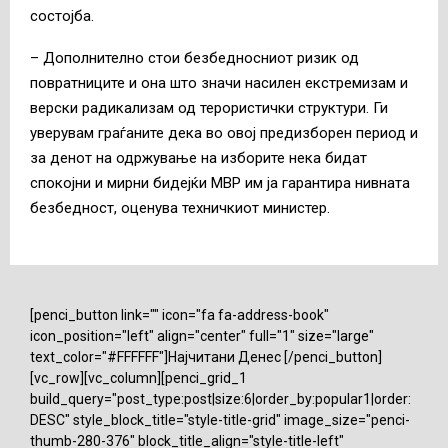
состојба.
– Дополнително стои безбедносниот ризик од
повратниците и она што значи насилен екстремизам и
верски радикализам од терористички структури. Ги
уверувам граѓаните дека во овој предизборен период и
за денот на одржување на изборите нека бидат
спокојни и мирни бидејќи МВР им ја гарантира нивната
безбедност, оценува техничкиот министер.
[penci_button link="" icon="fa fa-address-book"
icon_position="left" align="center" full="1" size="large"
text_color="#FFFFFF"]Најчитани Денес [/penci_button]
[vc_row][vc_column][penci_grid_1
build_query="post_type:post|size:6|order_by:popular1|order:
DESC" style_block_title="style-title-grid" image_size="penci-
thumb-280-376" block_title_align="style-title-left"