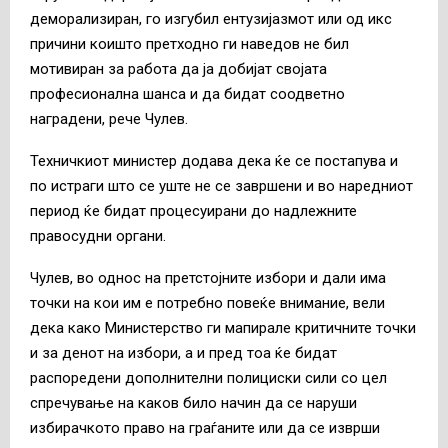
деморализиран, го изгубил ентузијазмот или од икс
причини коишто претходно ги наведов не бил
мотивиран за работа да ја добијат својата
професионална шанса и да бидат соодветно
наградени, рече Чулев.
Техничкиот министер додава дека ќе се постапува и
по истраги што се уште не се завршени и во наредниот
период ќе бидат процесуирани до надлежните
правосудни органи.
Чулев, во однос на претстојните избори и дали има
точки на кои им е потребно повеќе внимание, вели
дека како Министерство ги мапирале критичните точки
и за денот на избори, а и пред тоа ќе бидат
распоредени дополнителни полициски сили со цел
спречување на каков било начин да се наруши
избирачкото право на граѓаните или да се изврши