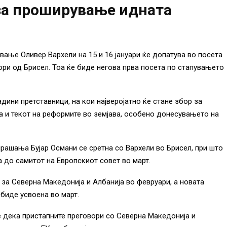
за проширување идната
ање Оливер Вархели на 15 и 16 јануари ќе допатува во посета
ри од Брисел. Тоа ќе биде негова прва посета по стапувањето
дини претставници, на кои најверојатно ќе стане збор за
 и текот на реформите во земјава, особено донесувањето на
рашања Бујар Османи се сретна со Вархели во Брисел, при што
 до самитот на Европскиот совет во март.
 за Северна Македонија и Албанија во февруари, а новата
 биде усвоена во март.
 дека пристапните преговори со Северна Македонија и