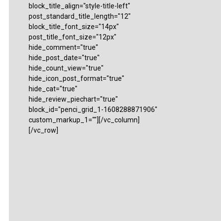
block_title_align="style-title-left"
post_standard_title_length="12"
block_title_font_size="14px"
post_title_font_size="12px"
hide_comment="true"
hide_post_date="true"
hide_count_view="true"
hide_icon_post_format="true"
hide_cat="true"
hide_review_piechart="true"
block_id="penci_grid_1-1608288871906"
custom_markup_1=""][/vc_column]
[/vc_row]