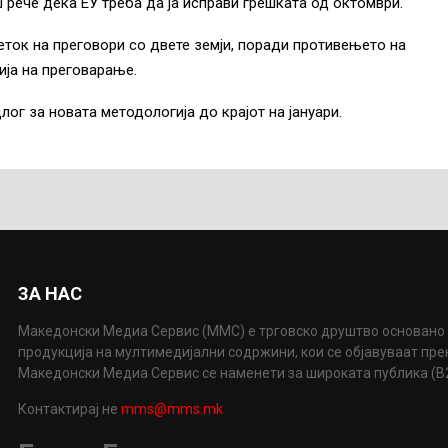
ш рече дека ЕУ треба да ја исправи грешката од октомври.
четок на преговори со двете земји, поради противењето на
ија на преговарање.
ог за новата методологија до крајот на јануари.
ЗА НАС
Македонски Медиа Сервис (ММС) е трговско друштво основано 
продукција на мултимедијални содржини, кои се објавуваат пр
Македонски Медиа Сервис се наменети за широката публика (B2P
Контактирај не
mms@mms.mk