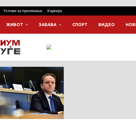
Услови за преземање
Кариера
ЖИВОТ
ЗАБАВА
СПОРТ
ВИДЕО
НОВ