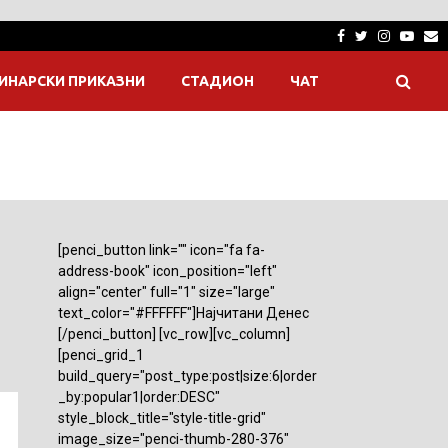
Facebook
Twitter
Instagra
Yout
E
ИНАРСКИ ПРИКАЗНИ
СТАДИОН
ЧАТ
[penci_button link="" icon="fa fa-
address-book" icon_position="left"
align="center" full="1" size="large"
text_color="#FFFFFF"]Најчитани Денес
[/penci_button] [vc_row][vc_column]
[penci_grid_1
build_query="post_type:post|size:6|order
_by:popular1|order:DESC"
style_block_title="style-title-grid"
image_size="penci-thumb-280-376"