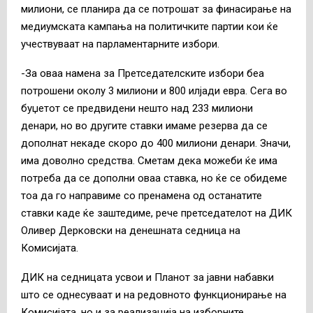
милиони, се планира да се потрошат за финасирање на
медиумската кампања на политичките партии кои ќе
учествуваат на парламентарните избори.
-За оваа намена за Претседателските избори беа
потрошени околу 3 милиони и 800 илјади евра. Сега во
буџетот се предвидени нешто над 233 милиони
денари, но во другите ставки имаме резерва да се
дополнат некаде скоро до 400 милиони денари. Значи,
има доволно средства. Сметам дека можеби ќе има
потреба да се дополни оваа ставка, но ќе се обидеме
тоа да го направиме со пренамена од останатите
ставки каде ќе заштедиме, рече претседателот на ДИК
Оливер Дерковски на денешната седница на
Комисијата.
ДИК на седницата усвои и Планот за јавни набавки
што се однесуваат и на редовното функционирање на
Комисијата, но и за реализација на изборните