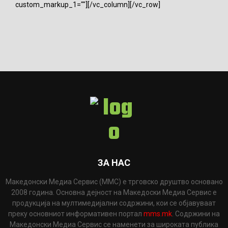
custom_markup_1=""][/vc_column][/vc_row]
ЗА НАС
Македонски Медиа Сервис (ММС) е трговско друштво основано
2008 година. Основна дејност на Македоски Медиа Сервис е
продукција на мултимедијални содржини, кои се објавуваат
преку основниот информативен портал
mms.mk
. Содржини на
Македонски Медиа Сервис се наменети за широката публика