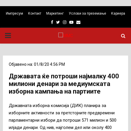
Импресум
Контакт
Маркетинг
Услови за преземање
Кариера
Facebook
Twitter
Instagram
Youtube
Email
PRIMARY
MENU
Објавено на: 01/8/20 4:56 PM
Државата ќе потроши најмалку 400
милиони денари за медиумската
изборна кампања на партиите
Државната изборна комисија (ДИК) планира за
изборните активности за претстојните предвремени
парламентарни избори да потроши 571 милион и 500
илјади денари. Од нив, најголем дел или околу 400