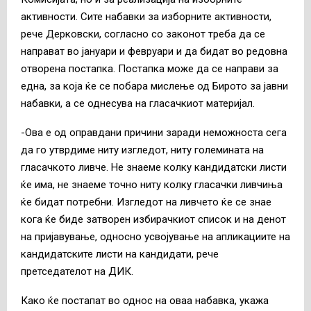
активности. Сите набавки за изборните активности,
рече Дерковски, согласно со законот треба да се
направат во јануари и февруари и да бидат во редовна
отворена постапка. Постапка може да се направи за
една, за која ќе се побара мислење од Бирото за јавни
набавки, а се однесува на гласачкиот материјал.
-Ова е од оправдани причини заради неможноста сега
да го утврдиме ниту изгледот, ниту големината на
гласачкото ливче. Не знаеме колку кандидатски листи
ќе има, не знаеме точно ниту колку гласачки ливчиња
ќе бидат потребни. Изгледот на ливчето ќе се знае
кога ќе биде затворен избирачкиот список и на денот
на пријавување, односно усвојување на апликациите на
кандидатските листи на кандидати, рече
претседателот на ДИК.
Како ќе постапат во однос на оваа набавка, укажа