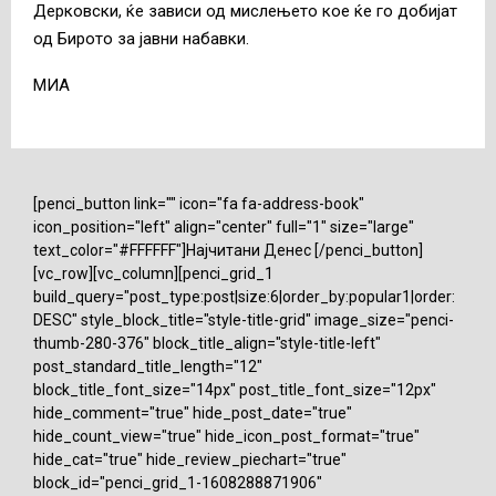
Дерковски, ќе зависи од мислењето кое ќе го добијат
од Бирото за јавни набавки.
МИА
[penci_button link="" icon="fa fa-address-book"
icon_position="left" align="center" full="1" size="large"
text_color="#FFFFFF"]Најчитани Денес [/penci_button]
[vc_row][vc_column][penci_grid_1
build_query="post_type:post|size:6|order_by:popular1|order:
DESC" style_block_title="style-title-grid" image_size="penci-
thumb-280-376" block_title_align="style-title-left"
post_standard_title_length="12"
block_title_font_size="14px" post_title_font_size="12px"
hide_comment="true" hide_post_date="true"
hide_count_view="true" hide_icon_post_format="true"
hide_cat="true" hide_review_piechart="true"
block_id="penci_grid_1-1608288871906"