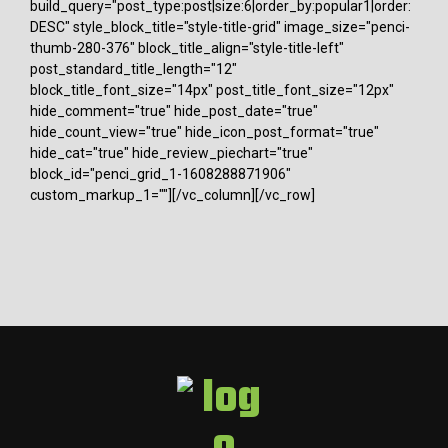
build_query="post_type:post|size:6|order_by:popular1|order:
DESC" style_block_title="style-title-grid" image_size="penci-
thumb-280-376" block_title_align="style-title-left"
post_standard_title_length="12"
block_title_font_size="14px" post_title_font_size="12px"
hide_comment="true" hide_post_date="true"
hide_count_view="true" hide_icon_post_format="true"
hide_cat="true" hide_review_piechart="true"
block_id="penci_grid_1-1608288871906"
custom_markup_1=""][/vc_column][/vc_row]