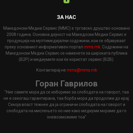
ЗА НАС
Македонски Медиа Сервис (ММС) е трговско друштво основано
2008 година. Основна дејност на Македоски Медиа Сервис е
продукција на мултимедијални содржини, кои се објавуваат
преку основниот информативен портал
mms.mk
. Содржини на
Македонски Медиа Сервис се наменети за широката публика
(B2P) и медиумите кои ќе користат сервис (B2B).
Контактирај не
mms@mms.mk
Горан Гаврилов
"Ние самите мора да се избориме за слободата на говорот, таа
не е секогаш гарантирана, таа борба мора да продолжи до крај.
Секоја власт тежнее да ја ограничи слободата на говорот и
слободата на мислењето но ние како медиуми мораме да го
оневозможиме тоа"