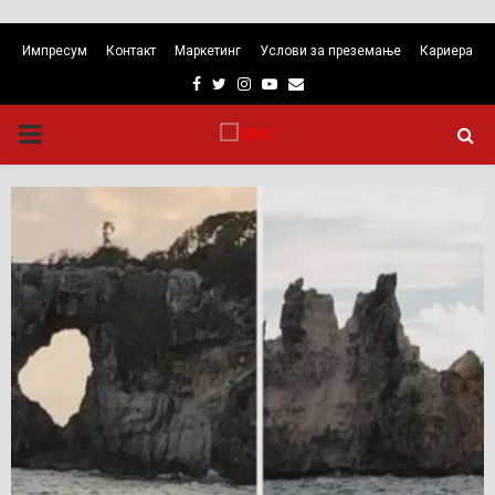
Импресум
Контакт
Маркетинг
Услови за преземање
Кариера
Facebook
Twitter
Instagram
Youtube
Email
PRIMARY
MENU