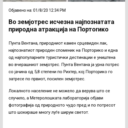
Објавено на: 01/8/20 12:34 PM
Во земјотрес исчезна најпознатата
природна атракција на Портоrико
Пунта Вентана, природниот камен срцевиден лак,
најпознатиoт природен споменик на Порторико и една
од најпопуларните туристички дестинации е уништена
во вчерашниот земјотрес. Пунта Вентана ја урна потрес
со јачина од 5,8 степени по Рихтер, кој Порторико го
затресе по првиот, посилен земјотрес.
Локалното население не можело да верува што се
случило, а Метеролошката лабораторија објави
фотографија од природното чудо пред и по потресот
што шокираше многу луѓе ширум светот.