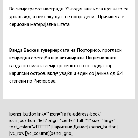
Во земјотресот настрада 73-годишник кога врз него се
урнал ѕид, а неколку луѓе се повредени. Причинета е
сериозна материјална штета.
Ванда Васкез, гувернерката на Порторико, прогласи
вонредна состојба и ја активираше Националната
гарда по низата земјотреси што го погодија тој
карипски остров, вклучувајќи и еден со јачина од 6,4
степени по Рихтерова.
[penci_button link="" icon="fa fa-address-book"
icon_position="left" align="center" full="1" size="large"
text_color="#FFFFFF"]Најчитани Денес [/penci_button]
[vc_row][vc_column][penci_grid_1