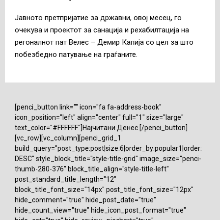
Јавното претпријатие за државни, овој месец, го
очекува и проектот за санација и рехабилтација на
регоналнот пат Велес – Демир Капија со цел за што
побезбедно патување на граѓаните.
[penci_button link="" icon="fa fa-address-book"
icon_position="left" align="center" full="1" size="large"
text_color="#FFFFFF"]Најчитани Денес [/penci_button]
[vc_row][vc_column][penci_grid_1
build_query="post_type:post|size:6|order_by:popular1|order:
DESC" style_block_title="style-title-grid" image_size="penci-
thumb-280-376" block_title_align="style-title-left"
post_standard_title_length="12"
block_title_font_size="14px" post_title_font_size="12px"
hide_comment="true" hide_post_date="true"
hide_count_view="true" hide_icon_post_format="true"