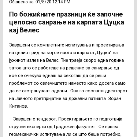
Објавено на: 01/8/20 12:14 PM
По божиќните празници ќе започне
целосно санрање на карпата Цуцка
кај Велес
Завршени се комплетните испитувања и проектирања
на целиот рид на кој се наоѓа и карпата „Цуцка” на
јужниот излез на Велес. Тие траеја скоро една година
затоа што се работеше на решение за санирање од
кое се очекува еднаш за секогаш да се реши
проблемот со свлечиштето наместо како досега само
да се отстрануваат одрони. Ова го соопшти дректорот
на Јавното претпријатие за државни патишта Зоран
Китанов.
– Завршен е тендерот. Проектирањето го подготвија
стручни експерти од Градежен факултет . Се вршеа
геомеханички испитувања ли се што беше потребно,