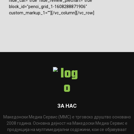
hide_cat="true" hide_review_piechart="true"
block_id="penci_grid_1-1608288871906"
custom_markup_1=""][/vc_column][/vc_row]
ЗА НАС
Македонски Медиа Сервис (ММС) е трговско друштво основано
2008 година. Основна дејност на Македоски Медиа Сервис е
продукција на мултимедијални содржини, кои се објавуваат