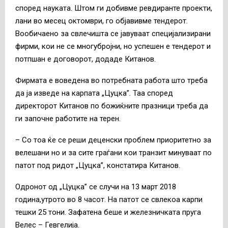
според науката. Штом ги добивме ревдиранте проекти,
лани во месец октомври, го објавивме тендерот.
Вообичаено за свлечишта се јавуваат специјализирани
фирми, кои не се многубројни, но успешен е тендерот и
потпшан е договорот, додаде Китанов.
Фирмата е воведена во потребната работа што треба
да ја изведе на карпата „Цуцка”. Таа според
директорот Китанов по божиќните празници треба да
ги започне работите на терен.
– Со тоа ќе се реши деценски проблем приоритетно за
велешани но и за сите граѓани кои транзит минуваат по
патот под ридот „Цуцка”, констатира Китанов.
Одронот од „Цуцка” се случи на 13 март 2018
година,утрото во 8 часот. На патот се свлекоа карпи
тешки 25 тони. Зафатена беше и железничката пруга
Велес – Гевгелија.