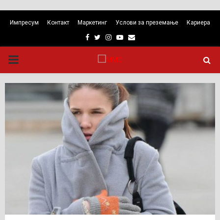
Импресум
Контакт
Маркетинг
Услови за преземање
Кариера
Facebook
Twitter
Instagram
Youtube
Email
PRIMARY
MENU