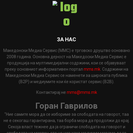
ЗА НАС
Македонски Медиа Сервис (ММС) е трговско друштво основано
2008 година. Основна дејност на Македоски Медиа Сервис е
продукција на мултимедијални содржини, кои се објавуваат
преку основниот информативен портал
mms.mk
. Содржини на
Македонски Медиа Сервис се наменети за широката публика
(B2P) и медиумите кои ќе користат сервис (B2B).
Контактирај не
mms@mms.mk
Горан Гаврилов
"Ние самите мора да се избориме за слободата на говорот, таа
не е секогаш гарантирана, таа борба мора да продолжи до крај.
Секоја власт тежнее да ја ограничи слободата на говорот и