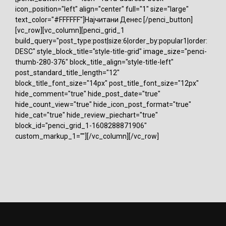
icon_position="left" align="center" full="1" size="large"
text_color="#FFFFFF"]Најчитани Денес [/penci_button]
[vc_row][vc_column][penci_grid_1
build_query="post_type:post|size:6|order_by:popular1|order:
DESC" style_block_title="style-title-grid" image_size="penci-
thumb-280-376" block_title_align="style-title-left"
post_standard_title_length="12"
block_title_font_size="14px" post_title_font_size="12px"
hide_comment="true" hide_post_date="true"
hide_count_view="true" hide_icon_post_format="true"
hide_cat="true" hide_review_piechart="true"
block_id="penci_grid_1-1608288871906"
custom_markup_1=""][/vc_column][/vc_row]