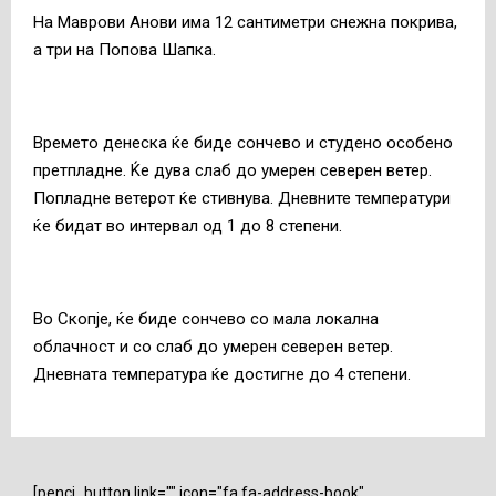
На Маврови Анови има 12 сантиметри снежна покрива,
а три на Попова Шапка.
Времето денеска ќе биде сончево и студено особено
претпладне. Ќе дува слаб до умерен северен ветер.
Попладне ветерот ќе стивнува. Дневните температури
ќе бидат во интервал од 1 до 8 степени.
Во Скопје, ќе биде сончево со мала локална
облачност и со слаб до умерен северен ветер.
Дневната температура ќе достигне до 4 степени.
[penci_button link="" icon="fa fa-address-book"