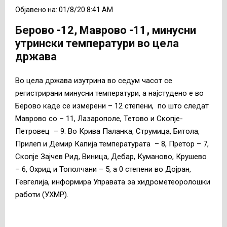
Објавено на: 01/8/20 8:41 AM
Берово -12, Маврово -11, минусни
утрински температури во цела
држава
Во цела држава изутрина во седум часот се
регистрирани минусни температури, а најстудено е во
Берово каде се измерени – 12 степени, по што следат
Маврово со – 11, Лазарополе, Тетово и Скопје-
Петровец – 9. Во Крива Паланка, Струмица, Битола,
Прилеп и Демир Капија температурата – 8, Претор – 7,
Скопје Зајчев Рид, Виница, Дебар, Куманово, Крушево
– 6, Охрид и Тополчани – 5, а 0 степени во Дојран,
Гевгелија, информира Управата за хидрометеоролошки
работи (УХМР).