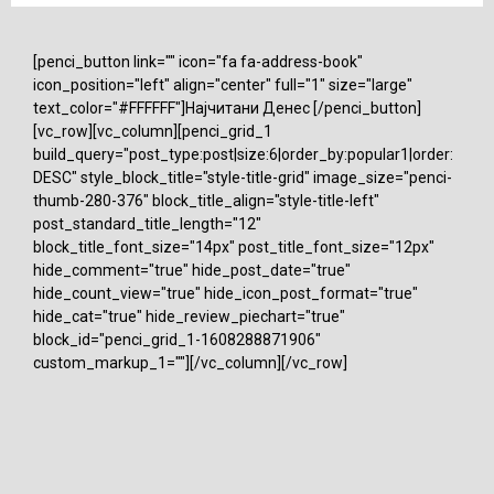
[penci_button link="" icon="fa fa-address-book"
icon_position="left" align="center" full="1" size="large"
text_color="#FFFFFF"]Најчитани Денес [/penci_button]
[vc_row][vc_column][penci_grid_1
build_query="post_type:post|size:6|order_by:popular1|order:
DESC" style_block_title="style-title-grid" image_size="penci-
thumb-280-376" block_title_align="style-title-left"
post_standard_title_length="12"
block_title_font_size="14px" post_title_font_size="12px"
hide_comment="true" hide_post_date="true"
hide_count_view="true" hide_icon_post_format="true"
hide_cat="true" hide_review_piechart="true"
block_id="penci_grid_1-1608288871906"
custom_markup_1=""][/vc_column][/vc_row]