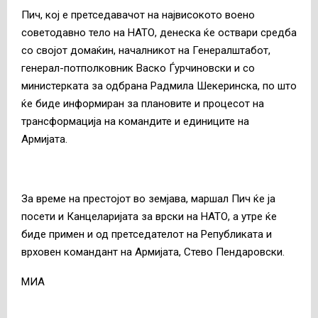
Пич, кој е претседавачот на највисокото воено
советодавно тело на НАТО, денеска ќе оствари средба
со својот домаќин, началникот на Генералштабот,
генерал-потполковник Васко Ѓурчиновски и со
министерката за одбрана Радмила Шекеринска, по што
ќе биде информиран за плановите и процесот на
трансформација на командите и единиците на
Армијата.
За време на престојот во земјава, маршал Пич ќе ја
посети и Канцеларијата за врски на НАТО, а утре ќе
биде примен и од претседателот на Републиката и
врховен командант на Армијата, Стево Пендаровски.
MИА