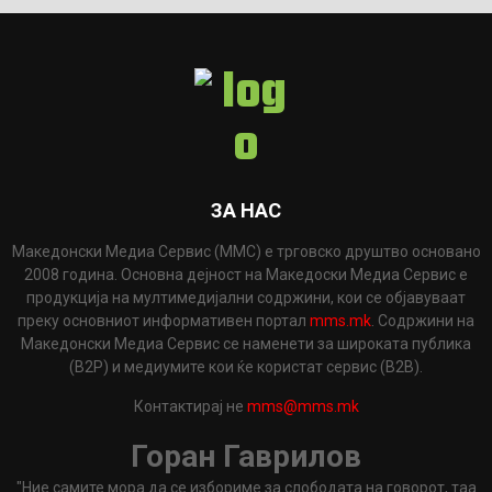
ЗА НАС
Македонски Медиа Сервис (ММС) е трговско друштво основано
2008 година. Основна дејност на Македоски Медиа Сервис е
продукција на мултимедијални содржини, кои се објавуваат
преку основниот информативен портал
mms.mk
. Содржини на
Македонски Медиа Сервис се наменети за широката публика
(B2P) и медиумите кои ќе користат сервис (B2B).
Контактирај не
mms@mms.mk
Горан Гаврилов
"Ние самите мора да се избориме за слободата на говорот, таа