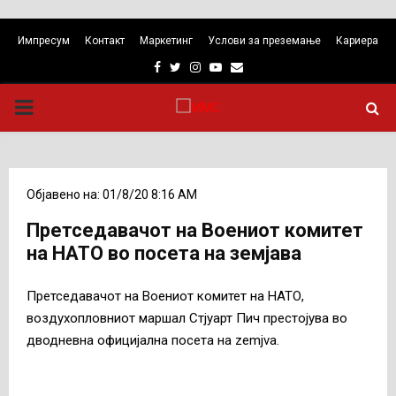
Импресум
Контакт
Маркетинг
Услови за преземање
Кариера
Facebook
Twitter
Instagram
Youtube
Email
PRIMARY
MENU
Објавено на: 01/8/20 8:16 AM
Претседавачот на Воениот комитет
на НАТО во посета на земјава
Претседавачот на Воениот комитет на НАТО,
воздухопловниот маршал Стјуарт Пич престојува во
дводневна официјална посета на zemjva.