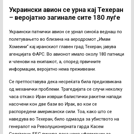
Украински авион се урна кај Техеран
– веројатно загинале сите 180 луѓе
Украински патнички авион се урнал синоќа веднаш по
полетувањето во близина на аеродромот „Имам
Хомеини“ кај иранскиот главен град Техеран, јавува
агенцијата ФАРС. Во авионот имало околу 180 патници
и членови на екипажот, а, според првичните
информации, веројатно нема преживеани.
Се претпоставува дека несреќата била предизвикана
од механички проблеми. Трагедијата се случи неколку
часа откако Иран изврши балистички ракетни напади
насочени кон две бази во Ирак, во кои се
распоредени американски сили. Тоа, како што се
наведува во Техеран, било одмазда за убиството на
генералот на Револуционерната гарда Касем