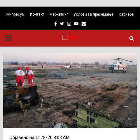
Импресум
Контакт
Маркетинг
Услови за преземање
Кариера
Facebook
Twitter
Instagram
Youtube
Email
PRIMARY
MENU
Објавено на: 01/8/20 8:03 AM