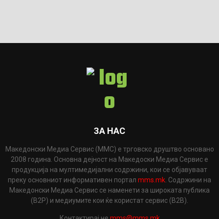
ЗА НАС
Македонски Медиа Сервис (ММС) е трговско друштво основано
2008 година. Основна дејност на Македоски Медиа Сервис е
продукција на мултимедијални содржини, кои се објавуваат
преку основниот информативен портал
mms.mk
. Содржини на
Македонски Медиа Сервис се наменети за широката публика
(B2P) и медиумите кои ќе користат сервис (B2B).
Контактирај не
mms@mms.mk