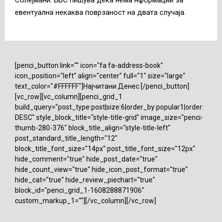
Солејмани. ББС пишува дека нема нформации за
евентуална некаква поврзаност на двата случаја.
[penci_button link="" icon="fa fa-address-book"
icon_position="left" align="center" full="1" size="large"
text_color="#FFFFFF"]Најчитани Денес [/penci_button]
[vc_row][vc_column][penci_grid_1
build_query="post_type:post|size:6|order_by:popular1|order:
DESC" style_block_title="style-title-grid" image_size="penci-
thumb-280-376" block_title_align="style-title-left"
post_standard_title_length="12"
block_title_font_size="14px" post_title_font_size="12px"
hide_comment="true" hide_post_date="true"
hide_count_view="true" hide_icon_post_format="true"
hide_cat="true" hide_review_piechart="true"
block_id="penci_grid_1-1608288871906"
custom_markup_1=""][/vc_column][/vc_row]