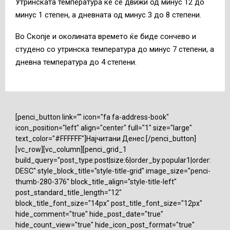
Утринската температура ќе се движи од минус 12 до
минус 1 степен, а дневната од минус 3 до 8 степени.
Во Скопје и околината времето ќе биде сончево и
студено со утринска температура до минус 7 степени, а
дневна температура до 4 степени.
[penci_button link="" icon="fa fa-address-book"
icon_position="left" align="center" full="1" size="large"
text_color="#FFFFFF"]Најчитани Денес [/penci_button]
[vc_row][vc_column][penci_grid_1
build_query="post_type:post|size:6|order_by:popular1|order:
DESC" style_block_title="style-title-grid" image_size="penci-
thumb-280-376" block_title_align="style-title-left"
post_standard_title_length="12"
block_title_font_size="14px" post_title_font_size="12px"
hide_comment="true" hide_post_date="true"
hide_count_view="true" hide_icon_post_format="true"