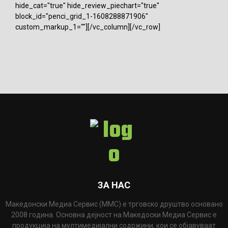
hide_cat="true" hide_review_piechart="true"
block_id="penci_grid_1-1608288871906"
custom_markup_1=""][/vc_column][/vc_row]
ЗА НАС
Македонски Медиа Сервис (ММС) е трговско друштво основано
2008 година. Основна дејност на Македоски Медиа Сервис е
продукција на мултимедијални содржини, кои се објавуваат