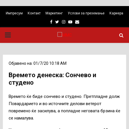
Импресум
Контакт
Маркетинг
Услови за преземање
Кариера
Facebook
Twitter
Instagram
Youtube
Email
PRIMARY
MENU
Објавено на: 01/7/20 10:18 AM
Времето денеска: Сончево и
студено
Времето ќе биде сончево и студено. Претпладне долж
Повардарието и во источните делови ветерот
повремено ќе засилува, а попладне неговата брзина ќе
се намалува.