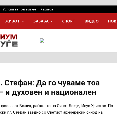
Услови за преземање
Кариера
ЖИВОТ
ЗАБАВА
СПОРТ
ВИДЕО
НОВ
. Стефан: Да го чуваме тоа
– и духовен и национален
о прослават Божик, раѓањето на Синот Божји, Исус Христос. По
ки г.г. Стефан заедно со Светиот архијерејски синод на