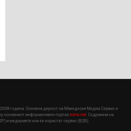
2008 година. Основна дејност на Македоски Медиа Сервис е
еку основниот информативен портал
mms.mk
. Содржини на
) и медиумите кои ќе користат сервис (B2B).