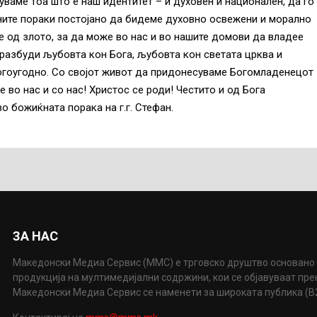
чуваме тоа што е наш идентитет – и духовен и национален, да го
ните пораки постојано да бидеме духовно освежени и морално
 од злото, за да може во нас и во нашите домови да владее
 разбуди љубовта кон Бога, љубовта кон светата црква и
богоугодно. Со својот живот да придонесуваме Богомладенецот
е во нас и со нас! Христос се роди! Честито и од Бога
о божиќната порака на г.г. Стефан.
ЗА НАС
Македонски Медиа Сервис (ММС) е трговско друштво основано 
продукција на мултимедијални содржини, кои се објавуваат пр
Македонски Медиа Сервис се наменети за широката публика (B2P