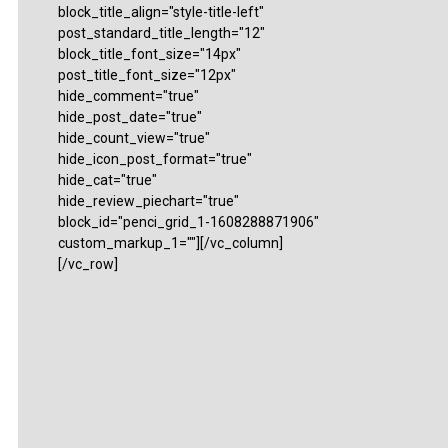
block_title_align="style-title-left"
post_standard_title_length="12"
block_title_font_size="14px"
post_title_font_size="12px"
hide_comment="true"
hide_post_date="true"
hide_count_view="true"
hide_icon_post_format="true"
hide_cat="true"
hide_review_piechart="true"
block_id="penci_grid_1-1608288871906"
custom_markup_1=""][/vc_column]
[/vc_row]