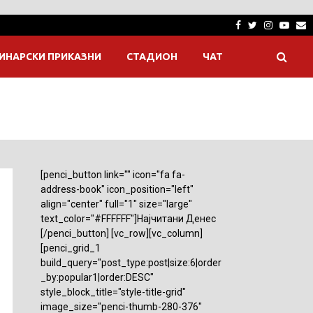
Facebook
Twitter
Instagra
Yout
E
ИНАРСКИ ПРИКАЗНИ
СТАДИОН
ЧАТ
[penci_button link="" icon="fa fa-
address-book" icon_position="left"
align="center" full="1" size="large"
text_color="#FFFFFF"]Најчитани Денес
[/penci_button] [vc_row][vc_column]
[penci_grid_1
build_query="post_type:post|size:6|order
_by:popular1|order:DESC"
style_block_title="style-title-grid"
image_size="penci-thumb-280-376"