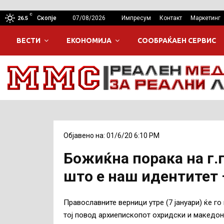
C
Скопје
07/08/2026
Импресум
Контакт
Маркетинг
26.5
ВЕСТИ
ЕКОНОМИЈА
СООБРАЌАЕН СЕРВИС
Објавено на: 01/6/20 6:10 PM
Божиќна порака на г.г
што е наш идентитет 
Православните верници утре (7 јануари) ќе г
тој повод архиепископот охридски и македонс