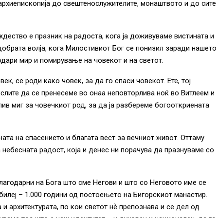
рхиепископија до свештенослужителите, монаштвото и до сите
ество е празник на радоста, кога ја доживуваме вистината и
добрата волја, кога Милостивиот Бог се понизил заради нашето
одари мир и помирување на човекот и на светот.
к, се роди како човек, за да го спаси човекот. Ете, тој
ислите да се пренесеме во онаа неповторлива ноќ во Витлеем и
лив миг за човечкиот род, за да ја разбереме богооткриената
ната на спасението и благата вест за вечниот живот. Оттаму
небесната радост, која и денес ни порачува да празнуваме со
лагодарни на Бога што сме Негови и што со Неговото име се
билеј – 1.000 години од постоењето на Бигорскиот манастир.
 архитектурата, по кои светот нѐ препознава и се дел од