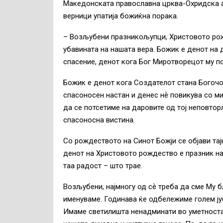
Македонската православна црква-Охридска а
верници упатија божиќна порака.
– Возљубени празникољупци, Христовото рожд
убавината на нашата вера. Божик е денот на 
спасение, денот кога Бог Миротворецот му п
Божик е денот кога Создателот стана Богочове
спасоносен настан и денес нѐ повикува со м
да се потсетиме на даровите од тој неповтор
спасоносна вистина.
Со рождеството на Синот Божји се објави тај
денот на Христовото рождество е празник на 
таа радост – што трае.
Возљубени, најмногу од сѐ треба да сме Му б
именуваме. Годинава ќе одбележиме голем ју
Имаме светилишта ненадминати во уметноста и