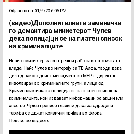
Објавено на: 01/6/20 6:05 PM
(видео)Дополнителната заменичка
го демантира министерот Чулев
дека полицајци се на платен список
на криминалците
Новиот министер за внатрешни работи во техничката
влада, Наќе Чулев во интервју за ТВ Алфа, тврди дека
дел од раководниот менаџмент во МВР е директно
инволвиран во криминалните групи, а лица од
Криминалистичката полиција се на платен список на
криминалците, кои издаваат информации за акции или
апсење. Чулев пренесе гласини дека за одредена
тарифа се држат кривични пријави во фиока.
Повеќе во видеото: