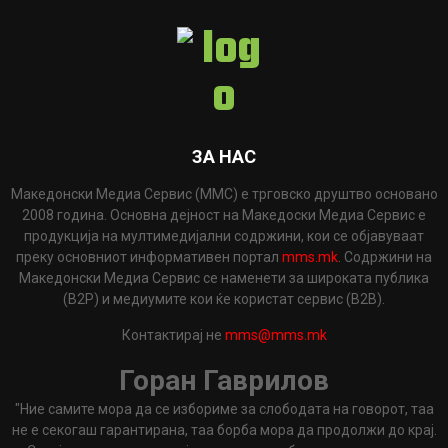
ЗА НАС
Македонски Медиа Сервис (ММС) е трговско друштво основано
2008 година. Основна дејност на Македоски Медиа Сервис е
продукција на мултимедијални содржини, кои се објавуваат
преку основниот информативен портал
mms.mk
. Содржини на
Македонски Медиа Сервис се наменети за широката публика
(B2P) и медиумите кои ќе користат сервис (B2B).
Контактирај не
mms@mms.mk
Горан Гаврилов
"Ние самите мора да се избориме за слободата на говорот, таа
не е секогаш гарантирана, таа борба мора да продолжи до крај.