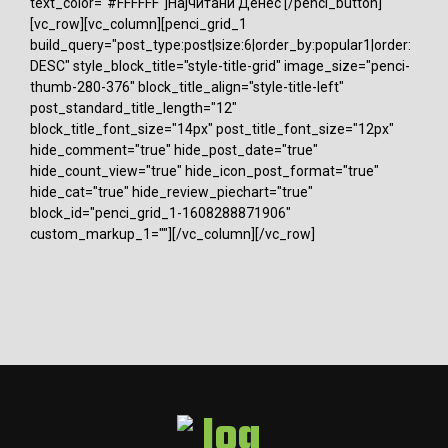
text_color="#FFFFFF"]Најчитани Денес [/penci_button]
[vc_row][vc_column][penci_grid_1
build_query="post_type:post|size:6|order_by:popular1|order:
DESC" style_block_title="style-title-grid" image_size="penci-
thumb-280-376" block_title_align="style-title-left"
post_standard_title_length="12"
block_title_font_size="14px" post_title_font_size="12px"
hide_comment="true" hide_post_date="true"
hide_count_view="true" hide_icon_post_format="true"
hide_cat="true" hide_review_piechart="true"
block_id="penci_grid_1-1608288871906"
custom_markup_1=""][/vc_column][/vc_row]