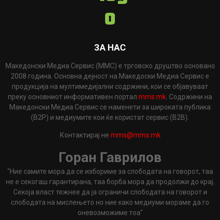
ЗА НАС
Македонски Медиа Сервис (ММС) е трговско друштво основано
2008 година. Основна дејност на Македоски Медиа Сервис е
продукција на мултимедијални содржини, кои се објавуваат
преку основниот информативен портал
mms.mk
. Содржини на
Македонски Медиа Сервис се наменети за широката публика
(B2P) и медиумите кои ќе користат сервис (B2B).
Контактирај не
mms@mms.mk
Горан Гаврилов
"Ние самите мора да се избориме за слободата на говорот, таа
не е секогаш гарантирана, таа борба мора да продолжи до крај.
Секоја власт тежнее да ја ограничи слободата на говорот и
слободата на мислењето но ние како медиуми мораме да го
оневозможиме тоа"