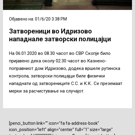
Објавено на: 01/6/20 3:38 PM
Затвореници во Идризово
нападнале затворски полицајци
На 06.01.2020 во 08.30 часот во СВР Скопје било
пријавено дека околу 02.30 часот во Казнено-
поправниот дом Идризово, додека вршеле рутинска
контрола, затворски полицајци биле физички
нападнати од затворениците С.С. и К.К.. Се преземаат
мерки за расчистување на случајот.
[penci_button link="" icon="fa fa-address-book"
icon_position="left" align="center" full="1" size="large"