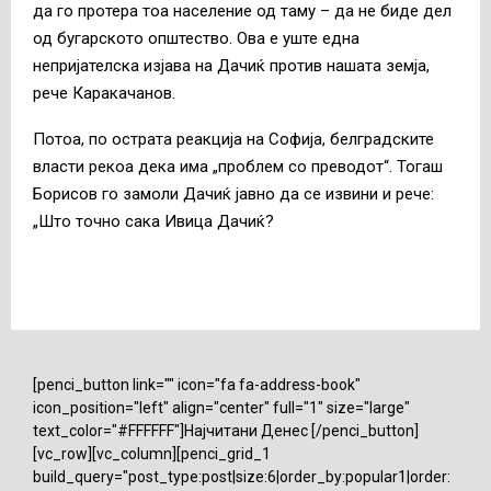
да го протера тоа население од таму – да не биде дел
од бугарското општество. Ова е уште една
непријателска изјава на Дачиќ против нашата земја,
рече Каракачанов.
Потоа, по острата реакција на Софија, белградските
власти рекоа дека има „проблем со преводот“. Тогаш
Борисов го замоли Дачиќ јавно да се извини и рече:
„Што точно сака Ивица Дачиќ?
[penci_button link="" icon="fa fa-address-book"
icon_position="left" align="center" full="1" size="large"
text_color="#FFFFFF"]Најчитани Денес [/penci_button]
[vc_row][vc_column][penci_grid_1
build_query="post_type:post|size:6|order_by:popular1|order: