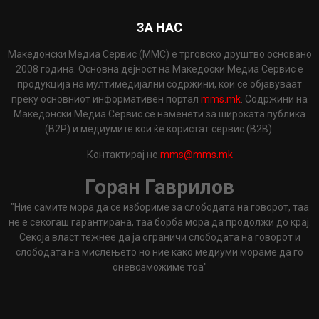
ЗА НАС
Македонски Медиа Сервис (ММС) е трговско друштво основано
2008 година. Основна дејност на Македоски Медиа Сервис е
продукција на мултимедијални содржини, кои се објавуваат
преку основниот информативен портал
mms.mk
. Содржини на
Македонски Медиа Сервис се наменети за широката публика
(B2P) и медиумите кои ќе користат сервис (B2B).
Контактирај не
mms@mms.mk
Горан Гаврилов
"Ние самите мора да се избориме за слободата на говорот, таа
не е секогаш гарантирана, таа борба мора да продолжи до крај.
Секоја власт тежнее да ја ограничи слободата на говорот и
слободата на мислењето но ние како медиуми мораме да го
оневозможиме тоа"