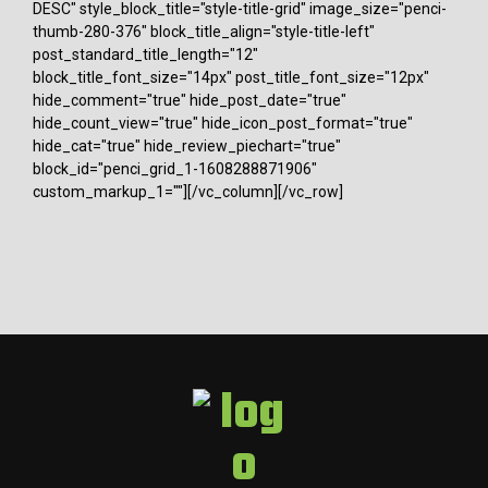
DESC" style_block_title="style-title-grid" image_size="penci-
thumb-280-376" block_title_align="style-title-left"
post_standard_title_length="12"
block_title_font_size="14px" post_title_font_size="12px"
hide_comment="true" hide_post_date="true"
hide_count_view="true" hide_icon_post_format="true"
hide_cat="true" hide_review_piechart="true"
block_id="penci_grid_1-1608288871906"
custom_markup_1=""][/vc_column][/vc_row]