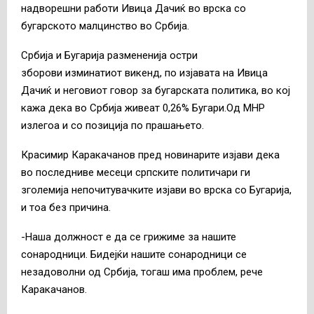
надворешни работи Ивица Дачиќ во врска со
бугарското малцинство во Србија.
Србија и Бугарија размененија остри
зборови изминатиот викенд, по изјавата на Ивица
Дачиќ и неговиот говор за бугарската политика, во кој
кажа дека во Србија живеат 0,26% Бугари.Од МНР
излегоа и со позиција по прашањето.
Красимир Каракачанов пред новинарите изјави дека
во последниве месеци српските политичари ги
зголемија непочитувачките изјави во врска со Бугарија,
и тоа без причина.
-Наша должност е да се грижиме за нашите
сонародници. Бидејќи нашите сонародници се
незадоволни од Србија, тогаш има проблем, рече
Каракачанов.