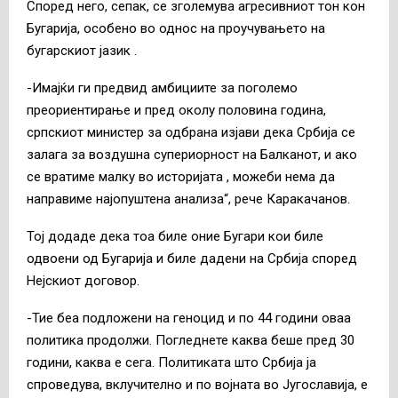
Според него, сепак, се зголемува агресивниот тон кон
Бугарија, особено во однос на проучувањето на
бугарскиот јазик .
-Имајќи ги предвид амбициите за поголемо
преориентирање и пред околу половина година,
српскиот министер за одбрана изјави дека Србија се
залага за воздушна супериорност на Балканот, и ако
се вратиме малку во историјата , можеби нема да
направиме најопуштена анализа“, рече Каракачанов.
Тој додаде дека тоа биле оние Бугари кои биле
одвоени од Бугарија и биле дадени на Србија според
Нејскиот договор.
-Тие беа подложени на геноцид и по 44 години оваа
политика продолжи. Погледнете каква беше пред 30
години, каква е сега. Политиката што Србија ја
спроведува, вклучително и по војната во Југославија, е