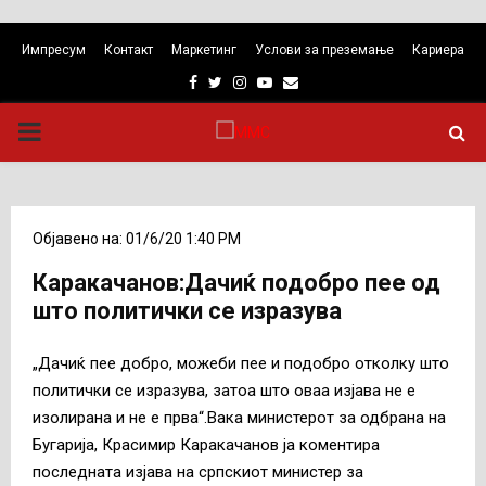
Импресум
Контакт
Маркетинг
Услови за преземање
Кариера
Facebook
Twitter
Instagram
Youtube
Email
PRIMARY
MENU
Објавено на: 01/6/20 1:40 PM
Каракачанов:Дачиќ подобро пее од
што политички се изразува
„Дачиќ пее добро, можеби пее и подобро отколку што
политички се изразува, затоа што оваа изјава не е
изолирана и не е прва“.Вака министерот за одбрана на
Бугарија, Красимир Каракачанов ја коментира
последната изјава на српскиот министер за