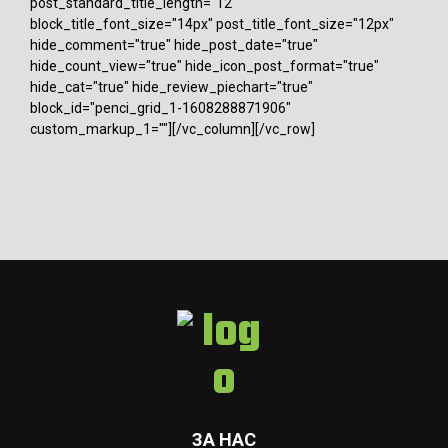
post_standard_title_length="12"
block_title_font_size="14px" post_title_font_size="12px"
hide_comment="true" hide_post_date="true"
hide_count_view="true" hide_icon_post_format="true"
hide_cat="true" hide_review_piechart="true"
block_id="penci_grid_1-1608288871906"
custom_markup_1=""][/vc_column][/vc_row]
ЗА НАС