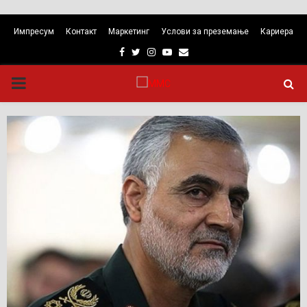
Импресум
Контакт
Маркетинг
Услови за преземање
Кариера
Facebook
Twitter
Instagram
Youtube
Email
PRIMARY
MENU