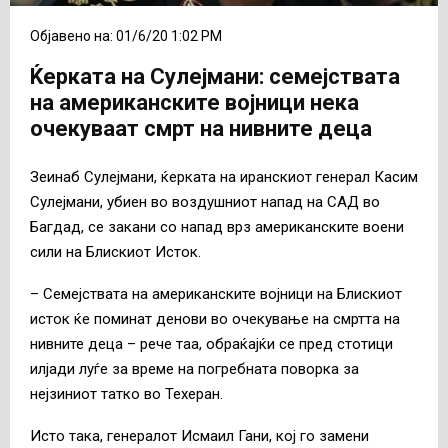
Објавено на: 01/6/20 1:02 PM
Ќерката на Сулејмани: семејствата
на американските војници нека
очекуваат смрт на нивните деца
Зеинаб Сулејмани, ќерката на иранскиот генерал Касим
Сулејмани, убиен во воздушниот напад на САД во
Багдад, се закани со напад врз американските воени
сили на Блискиот Исток.
– Семејствата на американските војници на Блискиот
исток ќе поминат денови во очекување на смртта на
нивните деца – рече таа, обраќајќи се пред стотици
илјади луѓе за време на погребната поворка за
нејзиниот татко во Техеран.
Исто така, генералот Исмаил Гани, кој го замени