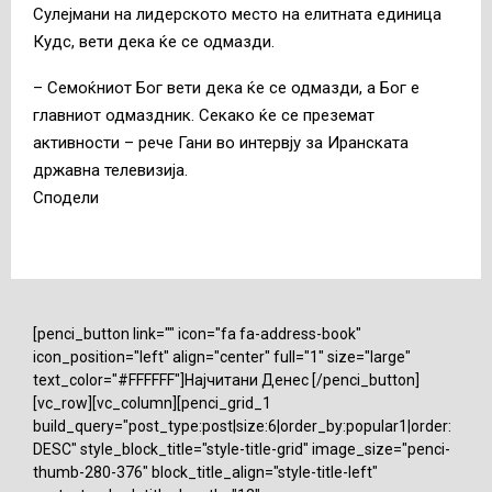
Сулејмани на лидерското место на елитната единица
Кудс, вети дека ќе се одмазди.
– Семоќниот Бог вети дека ќе се одмазди, а Бог е
главниот одмаздник. Секако ќе се преземат
активности – рече Гани во интервју за Иранската
државна телевизија.
Сподели
[penci_button link="" icon="fa fa-address-book"
icon_position="left" align="center" full="1" size="large"
text_color="#FFFFFF"]Најчитани Денес [/penci_button]
[vc_row][vc_column][penci_grid_1
build_query="post_type:post|size:6|order_by:popular1|order:
DESC" style_block_title="style-title-grid" image_size="penci-
thumb-280-376" block_title_align="style-title-left"