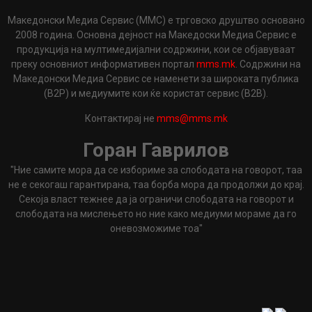
Македонски Медиа Сервис (ММС) е трговско друштво основано
2008 година. Основна дејност на Македоски Медиа Сервис е
продукција на мултимедијални содржини, кои се објавуваат
преку основниот информативен портал
mms.mk
. Содржини на
Македонски Медиа Сервис се наменети за широката публика
(B2P) и медиумите кои ќе користат сервис (B2B).
Контактирај не
mms@mms.mk
Горан Гаврилов
"Ние самите мора да се избориме за слободата на говорот, таа
не е секогаш гарантирана, таа борба мора да продолжи до крај.
Секоја власт тежнее да ја ограничи слободата на говорот и
слободата на мислењето но ние како медиуми мораме да го
оневозможиме тоа"