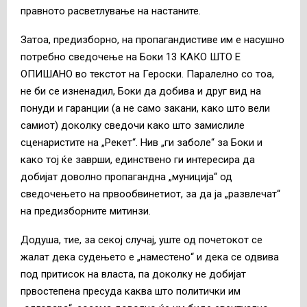
правното расветлување на настаните.
Затоа, предизборно, на пропагандистиве им е насушно
потребно сведочење на Боки 13 КАКО ШТО Е
ОПИШАНО во текстот на Героски. Паралелно со тоа,
не би се изненадил, Боки да добива и друг вид на
понуди и гаранции (а не само закани, како што вели
самиот) доколку сведочи како што замислиле
сценаристите на „Рекет“. Нив „ги заболе“ за Боки и
како тој ќе заврши, единствено ги интересира да
добијат доволно пропагандна „муниција“ од
сведочењето на првообвинетиот, за да ја „развлечат“
на предизборните митинзи.
Додуша, тие, за секој случај, уште од почетокот се
жалат дека судењето е „наместено“ и дека се одвива
под притисок на власта, па доколку не добијат
првостепена пресуда каква што политички им