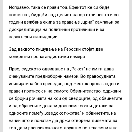
Исправно, така се прави тоа. Ефектот ќе си биде
постигнат, бидејќи зад целиот напор стои вешта и со
години вежбана екипа за правење „црни“ кампањи за
дискредитација на политички противници и за
карактерни ликвидации.
Зад ваквото пишување на Героски стојат две
конкретни пропагандистички намери.
Прво, судското одвивање на „Рекет“ не им ги дава
очекуваните предизборни намери. Во правосудната
иницијатива без преседан, под жесток пропаганден и
правен притисок и на самото Обвинителство, одржани
се бројни рочишта на кои од сведоците, од обвинетите
и од објавените докази дознавме сочни детали за
односите помеѓу „сведокот-жртва“ и обвинетите, на
начин што и понатаму ја држи отворена дилемата за
тоа дали расприкажаното друштво по телефони и на