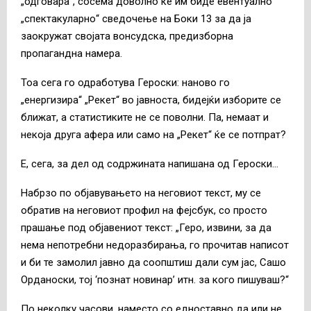
„одговара“, сосема доволно ќе им биде евентуално
„спектакуларно“ сведочење на Боки 13 за да ја
заокружат својата вонсудска, предизборна
пропагандна намера.
Тоа сега го одработува Героски: наново го
„енергизира“ „Рекет“ во јавноста, бидејќи изборите се
ближат, а статистиките не се поволни. Па, немаат и
некоја друга афера или само на „Рекет“ ќе се потпрат?
Е, сега, за дел од содржината напишана од Героски…
Набрзо по објавувањето на неговиот текст, му се
обратив на неговиот профил на фејсбук, со просто
прашање под објавениот текст: „Геро, извини, за да
нема непотребни недоразбирања, го прочитав написот
и би те замолил јавно да соопштиш дали сум јас, Сашо
Орданоски, тој ‘познат новинар’ итн. за кого пишуваш?“
По неколку часови, наместо со едноставно да или не,