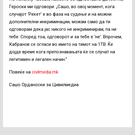
Героски ми одговори: „Сашо, во овој момент, кога
случајот ‘Рекет’ е во фаза на судење и на можни
дополнителни инкриминации, можам само да ти
одговорам дека јас никого не инкриминирам, па ни
тебе. Според тоа, одговорот и за тебе е ‘не’. Впрочем,
Кабранов се огласи во името на тимот на 1ТВ. Ќе
дојде време кога препознавањата ќе се случат на
легитимен и легален начин.“
Повеќе на
civilmedia.mk
Сашо Орданоски за Цивилмедиа