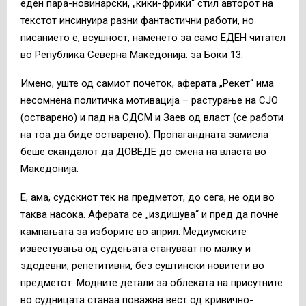
еден пара-новинарски, „кики-фрики“ стил авторот на
текстот инсинуира разни фантастични работи, но
писанието е, всушност, наменето за само ЕДЕН читател
во Република Северна Македонија: за Боки 13.
Имено, уште од самиот почеток, аферата „Рекет“ има
несомнена политичка мотивација – растурање на СЈО
(остварено) и пад на СДСМ и Заев од власт (се работи
на тоа да биде остварено). Пропагандната замисла
беше скандалот да ДОВЕДЕ до смена на власта во
Македонија.
Е, ама, судскиот тек на предметот, до сега, не оди во
таква насока. Аферата се „издишува“ и пред да почне
кампањата за изборите во април. Медиумските
известувања од судењата стануваат по малку и
здодевни, репетитивни, без суштински новитети во
предметот. Модните детали за облеката на присутните
во судницата станаа поважна вест од кривично-