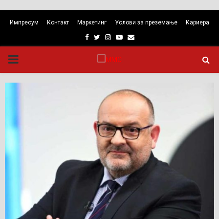
Импресум
Контакт
Маркетинг
Услови за преземање
Кариера
Facebook
Twitter
Instagram
Youtube
Email
PRIMARY
MENU