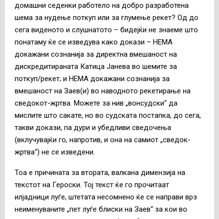
домашни седенки работело на добро разработена
шема за нудење поткуп или за глумење рекет? Од до
сега виденото и слушнатото – бидејќи не знаеме што
понатаму ќе се изведува како докази – НЕМА
докажани сознанија за директна вмешаност на
дискредитираната Катица Јанева во шемите за
поткуп/рекет; и НЕМА докажани сознанија за
вмешаност на Заев(и) во наводното рекетирање на
сведокот-жртва. Можете за нив „вонсудски“ да
мислите што сакате, но во судската постапка, до сега,
такви докази, па дури и убедливи сведочења
(вклучувајќи го, напротив, и она на самиот „сведок-
жртва“) не се изведени.
Тоа е причината за втората, валкана димензија на
текстот на Героски. Тој текст ќе го прочитаат
илјадници луѓе, штетата несомнено ќе се направи врз
неименуваните „пет луѓе блиски на Заев“ за кои во