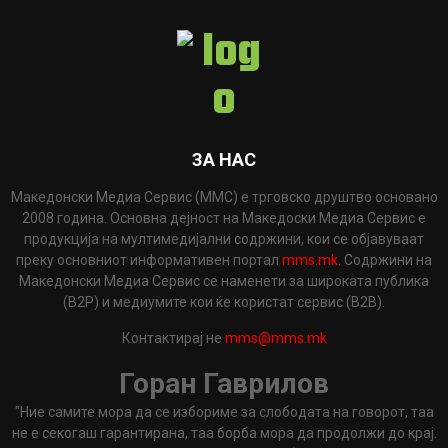
ЗА НАС
Македонски Медиа Сервис (ММС) е трговско друштво основано
2008 година. Основна дејност на Македоски Медиа Сервис е
продукција на мултимедијални содржини, кои се објавуваат
преку основниот информативен портал
mms.mk
. Содржини на
Македонски Медиа Сервис се наменети за широката публика
(B2P) и медиумите кои ќе користат сервис (B2B).
Контактирај не
mms@mms.mk
Горан Гаврилов
"Ние самите мора да се избориме за слободата на говорот, таа
не е секогаш гарантирана, таа борба мора да продолжи до крај.