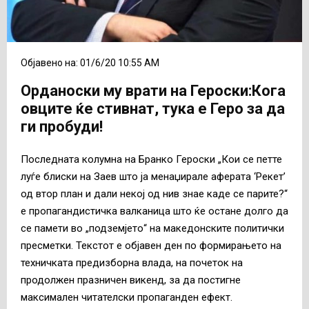
Објавено на: 01/6/20 10:55 AM
Орданоски му врати на Героски:Кога
овците ќе стивнат, тука е Геро за да
ги пробуди!
Последната колумна на Бранко Героски „Кои се петте
луѓе блиски на Заев што ја менаџирале аферата ‘Рекет’
од втор план и дали некој од нив знае каде се парите?“
е пропагандистичка валканица што ќе остане долго да
се памети во „подземјето“ на македонските политички
пресметки. Текстот е објавен ден по формирањето на
техничката предизборна влада, на почеток на
продолжен празничен викенд, за да постигне
максимален читателски пропаганден ефект.