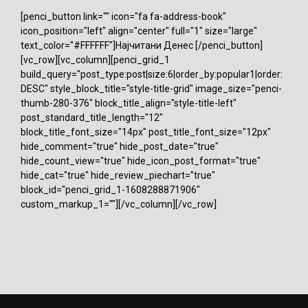
[penci_button link="" icon="fa fa-address-book"
icon_position="left" align="center" full="1" size="large"
text_color="#FFFFFF"]Најчитани Денес [/penci_button]
[vc_row][vc_column][penci_grid_1
build_query="post_type:post|size:6|order_by:popular1|order:
DESC" style_block_title="style-title-grid" image_size="penci-
thumb-280-376" block_title_align="style-title-left"
post_standard_title_length="12"
block_title_font_size="14px" post_title_font_size="12px"
hide_comment="true" hide_post_date="true"
hide_count_view="true" hide_icon_post_format="true"
hide_cat="true" hide_review_piechart="true"
block_id="penci_grid_1-1608288871906"
custom_markup_1=""][/vc_column][/vc_row]