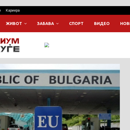
е
Кариера
ЖИВОТ
ЗАБАВА
СПОРТ
ВИДЕО
НОВ