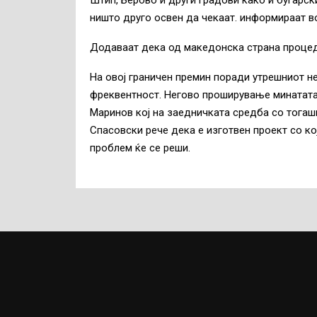
Штип, Берово и други градови како и бугарс
ништо друго освен да чекаат. информираат в
Додаваат дека од македонска страна процед
На овој граничен премин поради утрешниот н
фреквентност. Негово проширување минатата 
Маринов кој на заедничката средба со тога
Спасовски рече дека е изготвен проект со ко
проблем ќе се реши.