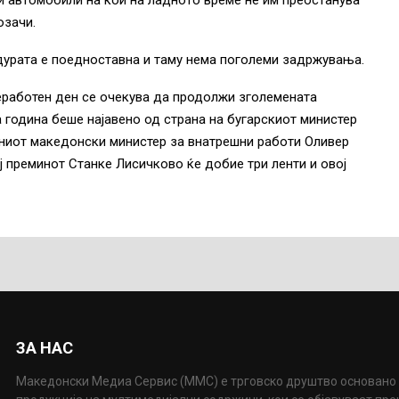
ки автомобили на кои на ладното време не им преостанува
озачи.
урата е поедноставна и таму нема поголеми задржувања.
еработен ден се очекува да продолжи зголемената
година беше најавено од страна на бугарскиот министер
шниот македонски министер за внатрешни работи Оливер
ј преминот Станке Лисичково ќе добие три ленти и овој
ЗА НАС
Македонски Медиа Сервис (ММС) е трговско друштво основано 