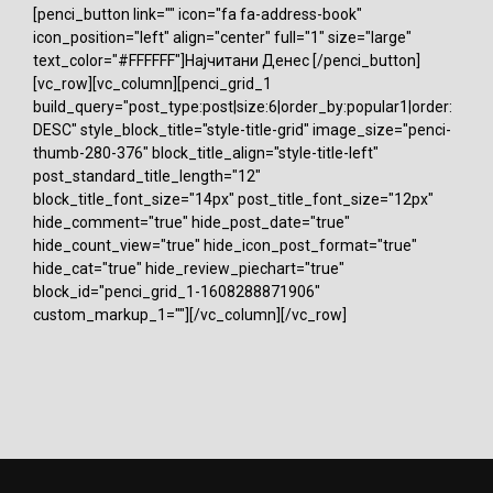
[penci_button link="" icon="fa fa-address-book"
icon_position="left" align="center" full="1" size="large"
text_color="#FFFFFF"]Најчитани Денес [/penci_button]
[vc_row][vc_column][penci_grid_1
build_query="post_type:post|size:6|order_by:popular1|order:
DESC" style_block_title="style-title-grid" image_size="penci-
thumb-280-376" block_title_align="style-title-left"
post_standard_title_length="12"
block_title_font_size="14px" post_title_font_size="12px"
hide_comment="true" hide_post_date="true"
hide_count_view="true" hide_icon_post_format="true"
hide_cat="true" hide_review_piechart="true"
block_id="penci_grid_1-1608288871906"
custom_markup_1=""][/vc_column][/vc_row]