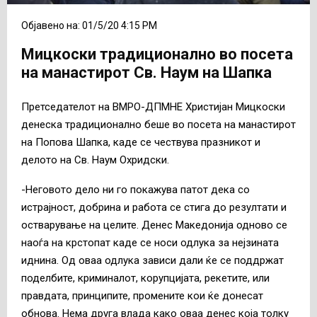
Објавено на: 01/5/20 4:15 PM
Мицкоски традиционално во посета
на манастирот Св. Наум на Шапка
Претседателот на ВМРО-ДПМНЕ Христијан Мицкоски
денеска традиционално беше во посета на манастирот
на Попова Шапка, каде се чествува празникот и
делото на Св. Наум Охридски.
-Неговото дело ни го покажува патот дека со
истрајност, добрина и работа се стига до резултати и
остварување на целите. Денес Македонија одново се
наоѓа на крстопат каде се носи одлука за нејзината
иднина. Од оваа одлука зависи дали ќе се поддржат
поделбите, криминалот, корупцијата, рекетите, или
правдата, принципите, промените кои ќе донесат
обнова. Нема друга влада како о
ваа денес која толку