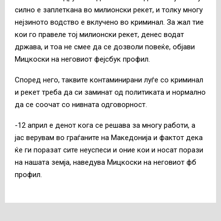
силно е заплеткана во милионски рекет, и толку многу
нејзиното водство е вклучено во криминал. За жал тие
кои го правеле тој милионски рекет, денес водат
држава, и тоа не смее да се дозволи повеќе, објави
Мицкоски на неговиот фејсбук профил.
Според него, таквите контаминирани луѓе со криминал
и рекет треба да си заминат од политиката и нормално
да се соочат со нивната одговорност.
-12 април е денот кога се решава за многу работи, а
јас верувам во граѓаните на Македонија и фактот дека
ќе ги поразат сите неуспеси и оние кои и носат порази
на нашата земја, наведува Мицкоски на неговиот фб
профил.