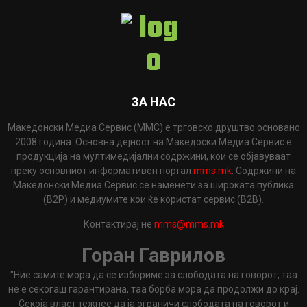
ЗА НАС
Македонски Медиа Сервис (ММС) е трговско друштво основано
2008 година. Основна дејност на Македоски Медиа Сервис е
продукција на мултимедијални содржини, кои се објавуваат
преку основниот информативен портал
mms.mk
. Содржини на
Македонски Медиа Сервис се наменети за широката публика
(B2P) и медиумите кои ќе користат сервис (B2B).
Контактирај не
mms@mms.mk
Горан Гаврилов
"Ние самите мора да се избориме за слободата на говорот, таа
не е секогаш гарантирана, таа борба мора да продолжи до крај.
Секоја власт тежнее да ја ограничи слободата на говорот и