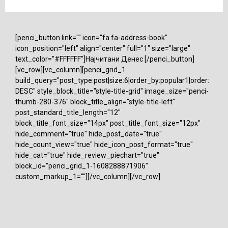
[penci_button link="" icon="fa fa-address-book"
icon_position="left" align="center" full="1" size="large"
text_color="#FFFFFF"]Најчитани Денес [/penci_button]
[vc_row][vc_column][penci_grid_1
build_query="post_type:post|size:6|order_by:popular1|order:
DESC" style_block_title="style-title-grid" image_size="penci-
thumb-280-376" block_title_align="style-title-left"
post_standard_title_length="12"
block_title_font_size="14px" post_title_font_size="12px"
hide_comment="true" hide_post_date="true"
hide_count_view="true" hide_icon_post_format="true"
hide_cat="true" hide_review_piechart="true"
block_id="penci_grid_1-1608288871906"
custom_markup_1=""][/vc_column][/vc_row]