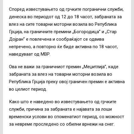
Според известувањето од грчките погранични служби,
денеска во периодот од 12 до 18 часот, забраната за
влез на сите товарни моторни возила во Република
Грција, на граничните премини „Богородица” и „Стар
Дојран” е повлечена и сообраќајот се одвива
непречено, а повторно ќе биде активна по 18 часот,
наведуваат од МВР.
Ова не важи за граничниот премин „Меџитлија”, каде
забраната за влез на товарни моторни возила во
Република Грција преку овој граничен премин е активна
во целиот период.
Како што е наведено во известувањето од грчките
служби, причина за забраната е најавата за лоши
временски услови во споменатиот период, со можност
за невреме проследено со обилни врнежи на снег.