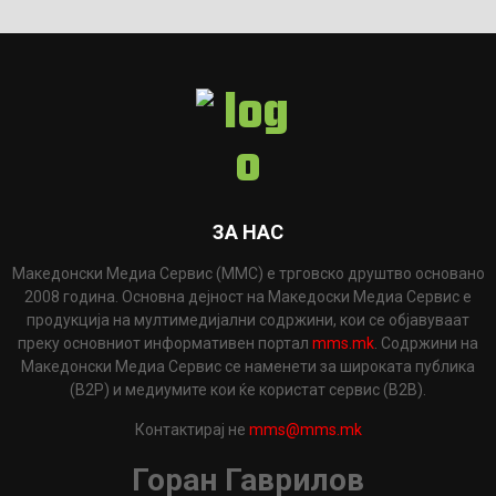
ЗА НАС
Македонски Медиа Сервис (ММС) е трговско друштво основано
2008 година. Основна дејност на Македоски Медиа Сервис е
продукција на мултимедијални содржини, кои се објавуваат
преку основниот информативен портал
mms.mk
. Содржини на
Македонски Медиа Сервис се наменети за широката публика
(B2P) и медиумите кои ќе користат сервис (B2B).
Контактирај не
mms@mms.mk
Горан Гаврилов