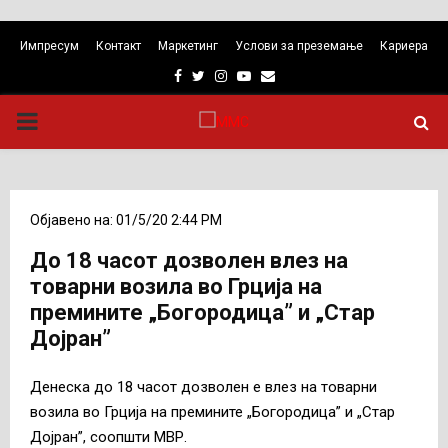
Импресум
Контакт
Маркетинг
Услови за преземање
Кариера
Facebook
Twitter
Instagram
Youtube
Email
PRIMARY
MENU
Објавено на: 01/5/20 2:44 PM
До 18 часот дозволен влез на
товарни возила во Грција на
премините „Богородица” и „Стар
Дојран”
Денеска до 18 часот дозволен е влез на товарни
возила во Грција на премините „Богородица” и „Стар
Дојран”, соопшти МВР.