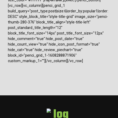
[vc_row][vc_column][penci_grid_1
build_query="post_type:post|size:6|order_by:popular1|order:
DESC" style_block_title="style-title-grid" image_size="penci-
thumb-280-376" block_title_align="style-title-left"
post_standard_title_length="12"
block_title_font_size="14px" post_title_font_size="12px"
hide_comment="true" hide_post_date="true"
hide_count_view="true" hide_icon_post_format="true"
hide_cat="true" hide_review_piechart="true"
block_id="penci_grid_1-1608288871906"
custom_markup_1=""][/vc_column][/vc_row]