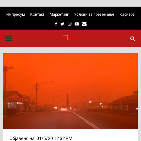
Импресум
Контакт
Маркетинг
Услови за преземање
Кариера
Facebook
Twitter
Instagram
Youtube
Email
PRIMARY
MENU
Објавено на: 01/5/20 12:32 PM