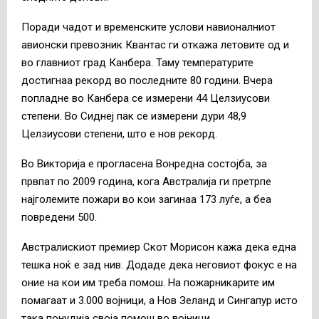
Поради чадот и временските услови навионалниот
авионски превозник Квантас ги откажа летовите од и
во главниот град Канбера. Таму температурите
достигнаа рекорд во последните 80 години. Вчера
попладне во Канбера се измерени 44 Целзиусови
степени. Во Сиднеј пак се измерени дури 48,9
Целзиусови степени, што е нов рекорд.
Во Викторија е прогласена Вонредна состојба, за
првпат по 2009 година, кога Австралија ги претрпе
најголемите пожари во кои загинаа 173 луѓе, а беа
повредени 500.
Австралискиот премиер Скот Морисон кажа дека една
тешка ноќ е зад нив. Додаде дека неговиот фокус е на
оние на кои им треба помош. На пожарникарите им
помагаат и 3.000 војници, а Нов Зеланд и Сингапур исто
така понудија своја помош во војници.