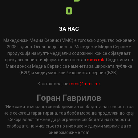
ЗА НАС
Македонски Медиа Сервис (ММС) е трговско друштво основано
2008 година. Основна дејност на Македоски Медиа Сервис е
продукција на мултимедијални содржини, кои се објавуваат
преку основниот информативен портал
mms.mk
. Содржини на
Македонски Медиа Сервис се наменети за широката публика
(B2P) и медиумите кои ќе користат сервис (B2B).
Контактирај не
mms@mms.mk
Горан Гаврилов
"Ние самите мора да се избориме за слободата на говорот, таа
не е секогаш гарантирана, таа борба мора да продолжи до крај.
Секоја власт тежнее да ја ограничи слободата на говорот и
слободата на мислењето но ние како медиуми мораме да го
оневозможиме тоа"