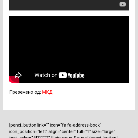
Преземено од:
МКД
[penci_button link="" icon="fa fa-address-book"
icon_position="left" align="center" full="1" size="large"
text_color="#FFFFFF"]Најчитани Денес [/penci_button]