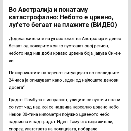
Во Австралија и понатаму
катастрофално: Небото е црвено,
луѓето бегаат на плажите (ВИДЕО)
Додека жителите на југоистокот на Австралија и денес
бегаат од пожарите кои го пустошат овој регион,
небото над нив доби крваво црвена боја, јавува Си-ен-
ен.
Пожарникатите на теренот ситуацијата во последните
24 часа ја опишуваат како „еден од најлошите денови
досега“.
Градот Памбула е испразнет, улиците се пусти и полни
со густ чад над кој се надвива нереално црвено небо.
Некои 30-тина километри појужно црвеното небо
надвисна и над градот Иден. Таму стотици жители,
според упатствата на полицијата, побарале