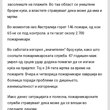
засолниште на плажите. Во таа област се уништени
бројни куќи, а властите стравуваат дека може да има и
мртви.
Во моментов низ Австралија горат 146 пожари, од кои
65 не се под контрола. а ги гасат околу 2.700
пожарникари.
Во саботата изгорел „значителен“ број куќи, како што
соопшти пожарникарската служба. 47-годишен маж
умрел од срцев удар додека помагал да се изгаси
куќа на пријател. Тој е 24-тата жртва за време на
пожарите. Вчера и четворица пожарникари завршија во
болница поради проблеми со дишењето,
изнемоштеност и изгореници.
Иако денес ситуацијата е полесна, пожарникарските
служби стравуваат дека може да се влоши во
следните денови.