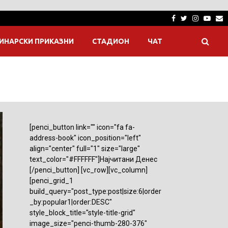
Facebook
Twitter
Instagra
Yout
E
ИНАРСКИ ПРИКАЗНИ
СТАДИОН
ЧАТ
[penci_button link="" icon="fa fa-
address-book" icon_position="left"
align="center" full="1" size="large"
text_color="#FFFFFF"]Најчитани Денес
[/penci_button] [vc_row][vc_column]
[penci_grid_1
build_query="post_type:post|size:6|order
_by:popular1|order:DESC"
style_block_title="style-title-grid"
image_size="penci-thumb-280-376"