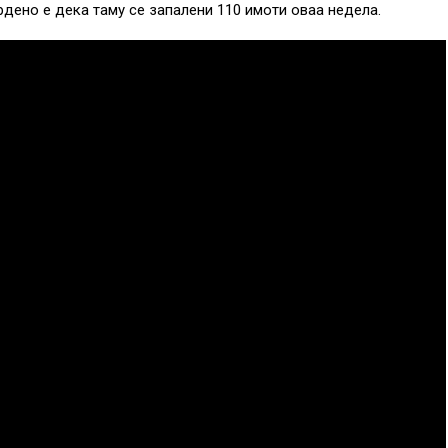
рдено е дека таму се запалени 110 имоти оваа недела.