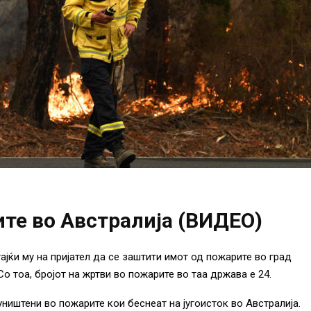
те во Австралија (ВИДЕО)
ајќи му на пријател да се заштити имот од пожарите во град
Со тоа, бројот на жртви во пожарите во таа држава е 24.
ништени во пожарите кои беснеат на југоисток во Австралија.