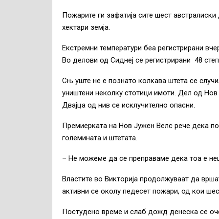
Пожарите ги зафатија сите шест австралиски 
хектари земја.
Екстремни температури беа регистрирани вчер
Во делови од Сиднеј се регистрирани 48 степ
Сњ уште не е познато колкава штета се случи
уништени неколку стотици имоти. Дел од Нов Ј
Двајца од нив се исклучително опасни.
Премиерката на Нов Јужен Велс рече дека по
големината и штетата.
– Не можеме да се преправаме дека тоа е неш
Властите во Викторија продолжуваат да врша
активни се околу педесет пожари, од кои шес
Постудено време и слаб дожд денеска се оче