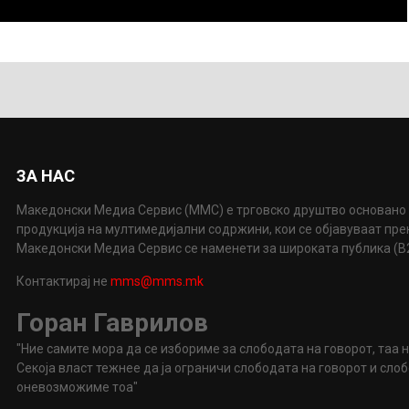
ЗА НАС
Македонски Медиа Сервис (ММС) е трговско друштво основано 
продукција на мултимедијални содржини, кои се објавуваат пр
Македонски Медиа Сервис се наменети за широката публика (B2P
Контактирај не
mms@mms.mk
Горан Гаврилов
"Ние самите мора да се избориме за слободата на говорот, таа 
Секоја власт тежнее да ја ограничи слободата на говорот и сл
оневозможиме тоа"