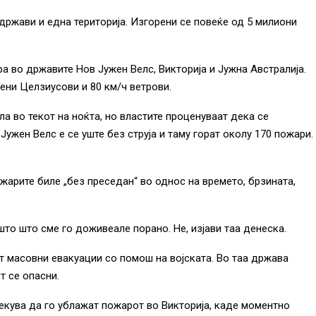
држави и една територија. Изгорени се повеќе од 5 милиони
а во државите Нов Јужен Велс, Викторија и Јужна Австралија.
ени Целзиусови и 80 км/ч ветрови.
ла во текот на ноќта, но властите проценуваат дека се
ужен Велс е се уште без струја и таму горат околу 170 пожари.
жарите биле „без преседан“ во однос на времето, брзината,
то што сме го доживеале порано. Не, изјави таа денеска.
т масовни евакуации со помош на војската. Во таа држава
т се опасни.
кува да го ублажат пожарот во Викторија, каде моментно