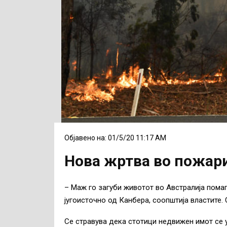
Објавено на: 01/5/20 11:17 AM
Нова жртва во пожари
– Маж го загуби животот во Австралија помаг
југоисточно од Канбера, соопштија властите. 
Се стравува дека стотици недвижен имот се у