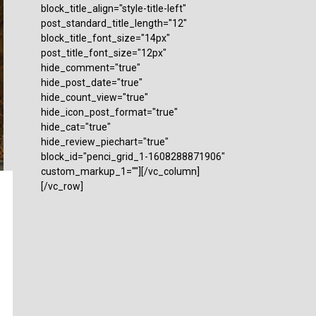
block_title_align="style-title-left"
post_standard_title_length="12"
block_title_font_size="14px"
post_title_font_size="12px"
hide_comment="true"
hide_post_date="true"
hide_count_view="true"
hide_icon_post_format="true"
hide_cat="true"
hide_review_piechart="true"
block_id="penci_grid_1-1608288871906"
custom_markup_1=""][/vc_column]
[/vc_row]