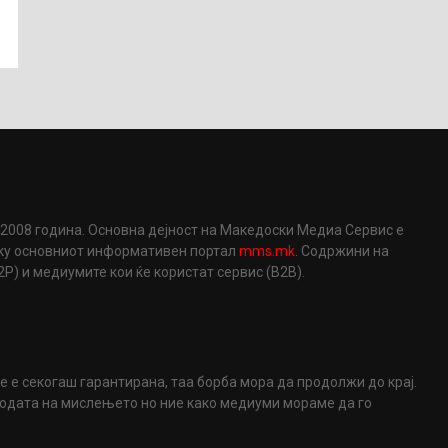
2008 година. Основна дејност на Македоски Медиа Сервис е
еку основниот информативен портал
mms.mk
. Содржини на
) и медиумите кои ќе користат сервис (B2B).
не е секогаш гарантирана, таа борба мора да продолжи до крај.
ободата на мислењето но ние како медиуми мораме да го