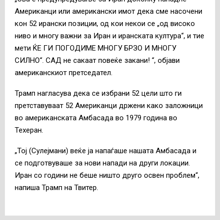
Американци или американски имот дека сме насочени
кон 52 ирански позиции, од кои некои се „од високо
ниво и многу важни за Иран и иранската култура“, и тие
мети ЌЕ ГИ ПОГОДИМЕ МНОГУ БРЗО И МНОГУ
СИЛНО“. САД не сакаат повеќе закани! “, објави
американскиот претседател.
Трамп нагласува дека се избрани 52 цели што ги
претставуваат 52 Американци држени како заложници
во американската Амбасада во 1979 година во
Техеран.
„Тој (Сулејмани) веќе ја напаѓаше нашата Амбасада и
се подготвуваше за нови напади на други локации.
Иран со години не беше ништо друго освен проблем“,
напиша Трамп на Твитер.