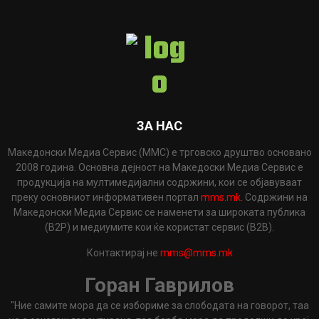
ЗА НАС
Македонски Медиа Сервис (ММС) е трговско друштво основано
2008 година. Основна дејност на Македоски Медиа Сервис е
продукција на мултимедијални содржини, кои се објавуваат
преку основниот информативен портал
mms.mk
. Содржини на
Македонски Медиа Сервис се наменети за широката публика
(B2P) и медиумите кои ќе користат сервис (B2B).
Контактирај не
mms@mms.mk
Горан Гаврилов
"Ние самите мора да се избориме за слободата на говорот, таа