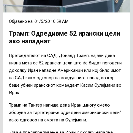
Објавено на: 01/5/20 10:59 AM
Трамп: Одредивме 52 ирански цели
ако нападнат
Претседателот на САД, Доналд Трамп, најави дека
нивна мета се 52 ирански цели што ќе бидат погодени
доколку Иран нападне Американци или кој било имот
на САД како одговор на воздушниот напад во кој
беше убиен иранскиот командант Касим Сулејмани во
Ирак.
Трамп на Твитер напиша дека Иран „многу смело
зборува за таргетирање одредени американски цели“
како одговор на смртта на Сулејмани.
„Ова е предупредување за Иран доколку нападне