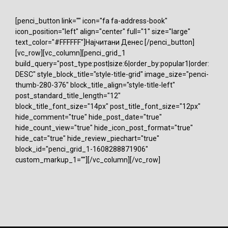
[penci_button link="" icon="fa fa-address-book"
icon_position="left" align="center" full="1" size="large"
text_color="#FFFFFF"]Најчитани Денес [/penci_button]
[vc_row][vc_column][penci_grid_1
build_query="post_type:post|size:6|order_by:popular1|order:
DESC" style_block_title="style-title-grid" image_size="penci-
thumb-280-376" block_title_align="style-title-left"
post_standard_title_length="12"
block_title_font_size="14px" post_title_font_size="12px"
hide_comment="true" hide_post_date="true"
hide_count_view="true" hide_icon_post_format="true"
hide_cat="true" hide_review_piechart="true"
block_id="penci_grid_1-1608288871906"
custom_markup_1=""][/vc_column][/vc_row]