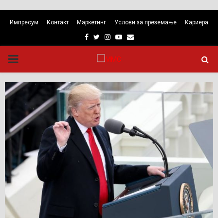
Импресум
Контакт
Маркетинг
Услови за преземање
Кариера
Facebook
Twitter
Instagram
Youtube
Email
PRIMARY
MENU