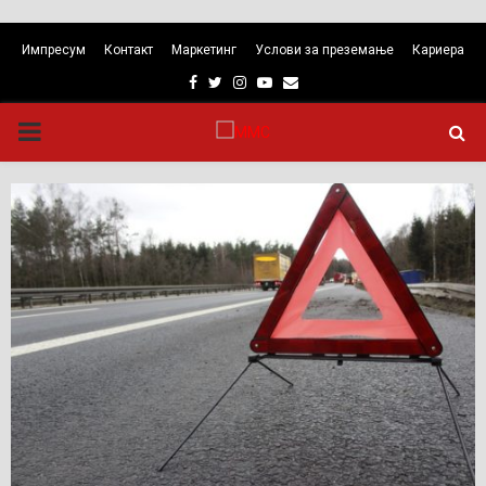
Импресум
Контакт
Маркетинг
Услови за преземање
Кариера
Facebook
Twitter
Instagram
Youtube
Email
PRIMARY
MENU