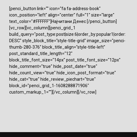
[penci_button link="" icon="fa fa-address-book"
icon_position="left" align="center" full="1" size="large"
text_color="#FFFFFF"]Најчитани Денес [/penci_button]
[vc_row][vc_column][penci_grid_1
build_query="post_type:post|size:6|order_by:popular1|order:
DESC" style_block_title="style-title-grid" image_size="penci-
thumb-280-376" block_title_align="style-title-left"
post_standard_title_length="12"
block_title_font_size="14px" post_title_font_size="12px"
hide_comment="true" hide_post_date="true"
hide_count_view="true" hide_icon_post_format="true"
hide_cat="true" hide_review_piechart="true"
block_id="penci_grid_1-1608288871906"
custom_markup_1=""][/vc_column][/vc_row]