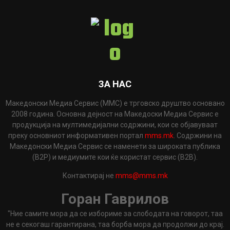
ЗА НАС
Македонски Медиа Сервис (ММС) е трговско друштво основано
2008 година. Основна дејност на Македоски Медиа Сервис е
продукција на мултимедијални содржини, кои се објавуваат
преку основниот информативен портал
mms.mk
. Содржини на
Македонски Медиа Сервис се наменети за широката публика
(B2P) и медиумите кои ќе користат сервис (B2B).
Контактирај не
mms@mms.mk
Горан Гаврилов
"Ние самите мора да се избориме за слободата на говорот, таа
не е секогаш гарантирана, таа борба мора да продолжи до крај.