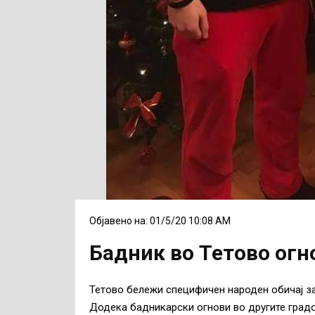
Објавено на: 01/5/20 10:08 AM
Бадник во Тетово огн
Тетово бележи специфичен народен обичај за
Додека бадникарски огнови во другите градов