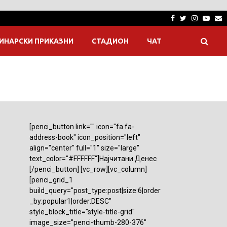
Facebook
Twitter
Instagra
Yout
E
ИНАРСКИ ПРИКАЗНИ
СТАДИОН
ЧАТ
[penci_button link="" icon="fa fa-
address-book" icon_position="left"
align="center" full="1" size="large"
text_color="#FFFFFF"]Најчитани Денес
[/penci_button] [vc_row][vc_column]
[penci_grid_1
build_query="post_type:post|size:6|order
_by:popular1|order:DESC"
style_block_title="style-title-grid"
image_size="penci-thumb-280-376"