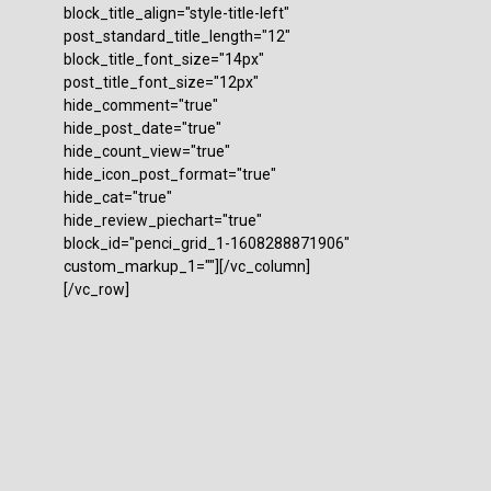
block_title_align="style-title-left"
post_standard_title_length="12"
block_title_font_size="14px"
post_title_font_size="12px"
hide_comment="true"
hide_post_date="true"
hide_count_view="true"
hide_icon_post_format="true"
hide_cat="true"
hide_review_piechart="true"
block_id="penci_grid_1-1608288871906"
custom_markup_1=""][/vc_column]
[/vc_row]