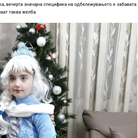
ака, вечерта значајна специфика на одбележувањето е забавата
маат таква желба.