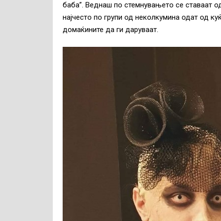
баба”. Веднаш по стемнувањето се ставаат од
најчесто по групи од неколкумина одат од куќ
домаќините да ги даруваат.