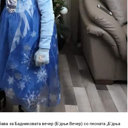
бава за Бадниковата вечер (Б’дњи Вечер) со песната „Б’дња