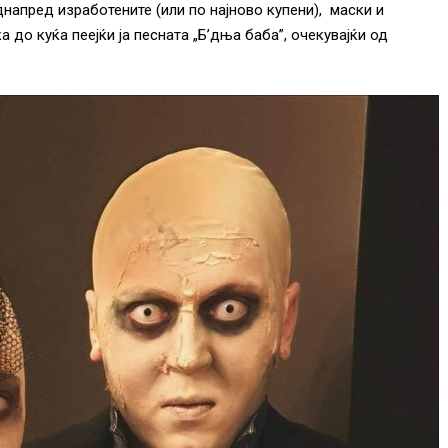
напред изработените (или по најново купени), маски и
а до куќа пеејќи ја песната „Б’дња баба”, очекувајќи од