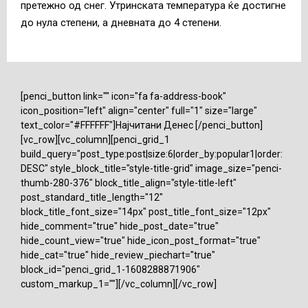
претежно од снег. Утринската температура ќе достигне
до нула степени, а дневната до 4 степени.
[penci_button link="" icon="fa fa-address-book"
icon_position="left" align="center" full="1" size="large"
text_color="#FFFFFF"]Најчитани Денес [/penci_button]
[vc_row][vc_column][penci_grid_1
build_query="post_type:post|size:6|order_by:popular1|order:
DESC" style_block_title="style-title-grid" image_size="penci-
thumb-280-376" block_title_align="style-title-left"
post_standard_title_length="12"
block_title_font_size="14px" post_title_font_size="12px"
hide_comment="true" hide_post_date="true"
hide_count_view="true" hide_icon_post_format="true"
hide_cat="true" hide_review_piechart="true"
block_id="penci_grid_1-1608288871906"
custom_markup_1=""][/vc_column][/vc_row]