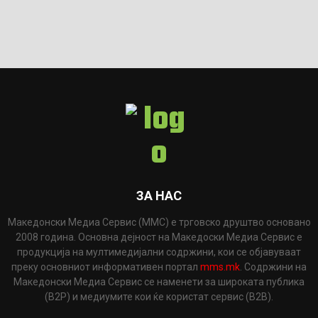
ЗА НАС
Македонски Медиа Сервис (ММС) е трговско друштво основано
2008 година. Основна дејност на Македоски Медиа Сервис е
продукција на мултимедијални содржини, кои се објавуваат
преку основниот информативен портал
mms.mk
. Содржини на
Македонски Медиа Сервис се наменети за широката публика
(B2P) и медиумите кои ќе користат сервис (B2B).