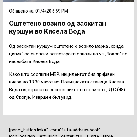
Објавено на: 01/4/20 6:59 PM
Оштетено возило од заскитан
куршум во Кисела Вода
Од заскитан куршум оштетено е возило марка „хонда
цивик” со скопски регистарски ознаки на ул.„Локов” во
населбата Кисела Вода.
Како што соопшти МВР, инцидентот бил пријавен
вчера во 13.30 часот во Полициската станица Кисела
Вода од страна на сопственикот на возилото, Д.С.(48)
од Скопје. Извршен бил увид.
[penci_button link="" icon="fa fa-address-book"
icon_position="left" align="center" full="1" size="large"