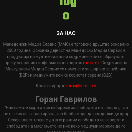
ЗА НАС
Македонски Медиа Сервис (ММС) е трговско друштво основано
2008 година. Основна дејност на Македоски Медиа Сервис е
продукција на мултимедијални содржини, кои се објавуваат
преку основниот информативен портал
mms.mk
. Содржини на
Македонски Медиа Сервис се наменети за широката публика
(B2P) и медиумите кои ќе користат сервис (B2B).
Контактирај не
mms@mms.mk
Горан Гаврилов
"Ние самите мора да се избориме за слободата на говорот, таа
не е секогаш гарантирана, таа борба мора да продолжи до крај.
Секоја власт тежнее да ја ограничи слободата на говорот и
слободата на мислењето но ние како медиуми мораме да го