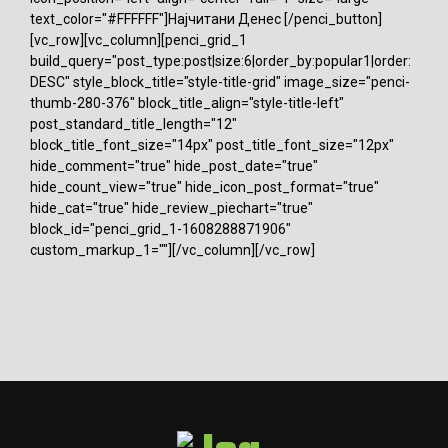
text_color="#FFFFFF"]Најчитани Денес [/penci_button]
[vc_row][vc_column][penci_grid_1
build_query="post_type:post|size:6|order_by:popular1|order:
DESC" style_block_title="style-title-grid" image_size="penci-
thumb-280-376" block_title_align="style-title-left"
post_standard_title_length="12"
block_title_font_size="14px" post_title_font_size="12px"
hide_comment="true" hide_post_date="true"
hide_count_view="true" hide_icon_post_format="true"
hide_cat="true" hide_review_piechart="true"
block_id="penci_grid_1-1608288871906"
custom_markup_1=""][/vc_column][/vc_row]