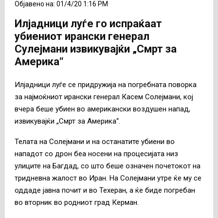
Објавено на: 01/4/20 1:16 PM
Илјадници луѓе го испраќаат
убиениот ирански генерал
Сулејмани извикувајќи „Смрт за
Америка“
Илјадници луѓе се придружија на погребната поворка
за најмоќниот ирански генерал Касем Солејмани, кој
вчера беше убиен во американски воздушен напад,
извикувајќи „Смрт за Америка“.
Телата на Солејмани и на останатите убиени во
нападот со дрон беа носени на процесијата низ
улиците на Багдад, со што беше означен почетокот на
тридневна жалост во Иран. На Солејмани утре ќе му се
оддаде јавна почит и во Техеран, а ќе биде погребан
во вторник во родниот град Керман.