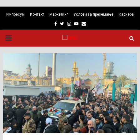
Импресум
Контакт
Маркетинг
Услови за преземање
Кариера
Facebook
Twitter
Instagram
Youtube
Email
PRIMARY
MENU