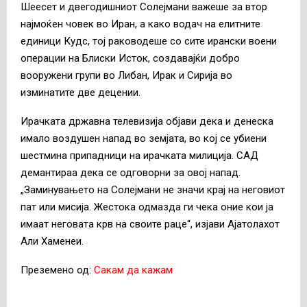
Шеесет и двегодишниот Солејмани важеше за втор
најмоќен човек во Иран, а како водач на елитните
единици Кудс, тој раководеше со сите ирански воени
операции на Блиски Исток, создавајќи добро
вооружени групи во Либан, Ирак и Сирија во
изминатите две децении.
Ирачката државна телевизија објави дека и денеска
имало воздушен напад во земјата, во кој се убиени
шестмина припадници на ирачката милиција. САД
демантираа дека се одговорни за овој напад.
„Заминувањето на Солејмани не значи крај на неговиот
пат или мисија. Жестока одмазда ги чека оние кои ја
имаат неговата крв на своите раце“, изјави Ајатолахот
Али Хаменеи.
Преземено од:
Сакам да кажам