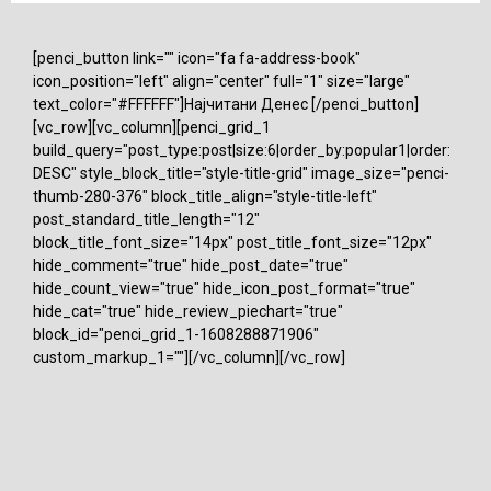
[penci_button link="" icon="fa fa-address-book"
icon_position="left" align="center" full="1" size="large"
text_color="#FFFFFF"]Најчитани Денес [/penci_button]
[vc_row][vc_column][penci_grid_1
build_query="post_type:post|size:6|order_by:popular1|order:
DESC" style_block_title="style-title-grid" image_size="penci-
thumb-280-376" block_title_align="style-title-left"
post_standard_title_length="12"
block_title_font_size="14px" post_title_font_size="12px"
hide_comment="true" hide_post_date="true"
hide_count_view="true" hide_icon_post_format="true"
hide_cat="true" hide_review_piechart="true"
block_id="penci_grid_1-1608288871906"
custom_markup_1=""][/vc_column][/vc_row]