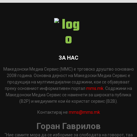
ЗА НАС
Македонски Медиа Сервис (ММС) е трговско друштво основано
2008 година. Основна дејност на Македоски Медиа Сервис е
продукција на мултимедијални содржини, кои се објавуваат
преку основниот информативен портал
mms.mk
. Содржини на
Македонски Медиа Сервис се наменети за широката публика
(B2P) и медиумите кои ќе користат сервис (B2B).
Контактирај не
mms@mms.mk
Горан Гаврилов
"Ние самите мора да се избориме за слободата на говорот, таа