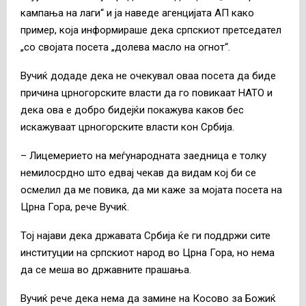
кампања на лаги“ и ја наведе агенцијата АП како
пример, која информираше дека српскиот претседател
„со својата посета „долева масло на огнот“.
Вучиќ додаде дека не очекувал оваа посета да биде
причина црногорските власти да го повикаат НАТО и
дека ова е добро бидејќи покажува каков бес
искажуваат црногорските власти кон Србија.
– Лицемерието на меѓународната заедница е толку
немилосрдно што едвај чекав да видам кој би се
осмелил да ме повика, да ми каже за мојата посета на
Црна Гора, рече Вучиќ.
Тој најави дека државата Србија ќе ги поддржи сите
институции на српскиот народ во Црна Гора, но нема
да се меша во државните прашања.
Вучиќ рече дека нема да замине на Косово за Божиќ