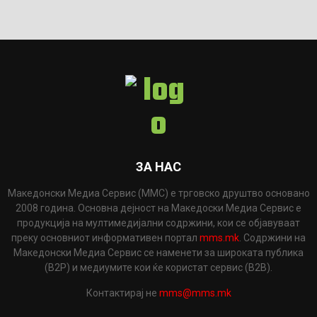
ЗА НАС
Македонски Медиа Сервис (ММС) е трговско друштво основано
2008 година. Основна дејност на Македоски Медиа Сервис е
продукција на мултимедијални содржини, кои се објавуваат
преку основниот информативен портал
mms.mk
. Содржини на
Македонски Медиа Сервис се наменети за широката публика
(B2P) и медиумите кои ќе користат сервис (B2B).
Контактирај не
mms@mms.mk