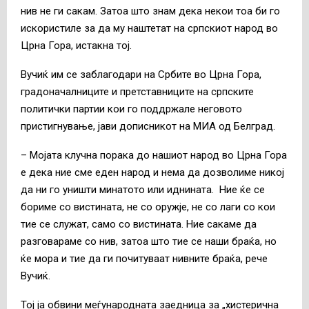
нив не ги сакам. Затоа што знам дека некои тоа би го
искористиле за да му наштетат на српскиот народ во
Црна Гора, истакна тој.
Вучиќ им се заблагодари на Србите во Црна Гора,
градоначалниците и претставниците на српските
политички партии кои го поддржале неговото
пристигнување, јави дописникот на МИА од Белград.
– Мојата клучна порака до нашиот народ во Црна Гора
е дека ние сме еден народ и нема да дозволиме никој
да ни го уништи минатото или иднината. Ние ќе се
бориме со вистината, не со оружје, не со лаги со кои
тие се служат, само со вистината. Ние сакаме да
разговараме со нив, затоа што тие се наши браќа, но
ќе мора и тие да ги почитуваат нивните браќа, рече
Вучиќ.
Тој ја обвини меѓународната заедница за „хистерична