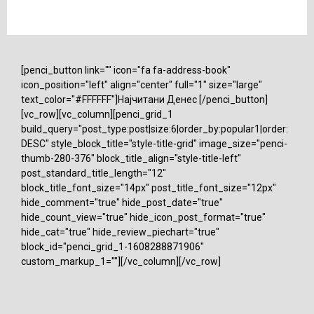
[penci_button link="" icon="fa fa-address-book"
icon_position="left" align="center" full="1" size="large"
text_color="#FFFFFF"]Најчитани Денес [/penci_button]
[vc_row][vc_column][penci_grid_1
build_query="post_type:post|size:6|order_by:popular1|order:
DESC" style_block_title="style-title-grid" image_size="penci-
thumb-280-376" block_title_align="style-title-left"
post_standard_title_length="12"
block_title_font_size="14px" post_title_font_size="12px"
hide_comment="true" hide_post_date="true"
hide_count_view="true" hide_icon_post_format="true"
hide_cat="true" hide_review_piechart="true"
block_id="penci_grid_1-1608288871906"
custom_markup_1=""][/vc_column][/vc_row]