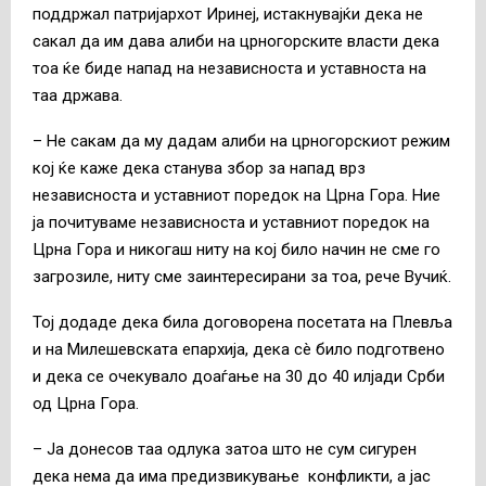
поддржал патријархот Иринеј, истакнувајќи дека не
сакал да им дава алиби на црногорските власти дека
тоа ќе биде напад на независноста и уставноста на
таа држава.
– Не сакам да му дадам алиби на црногорскиот режим
кој ќе каже дека станува збор за напад врз
независноста и уставниот поредок на Црна Гора. Ние
ја почитуваме независноста и уставниот поредок на
Црна Гора и никогаш ниту на кој било начин не сме го
загрозиле, ниту сме заинтересирани за тоа, рече Вучиќ.
Тој додаде дека била договорена посетата на Плевља
и на Милешевската епархија, дека сè било подготвено
и дека се очекувало доаѓање на 30 до 40 илјади Срби
од Црна Гора.
– Ја донесов таа одлука затоа што не сум сигурен
дека нема да има предизвикување конфликти, а јас