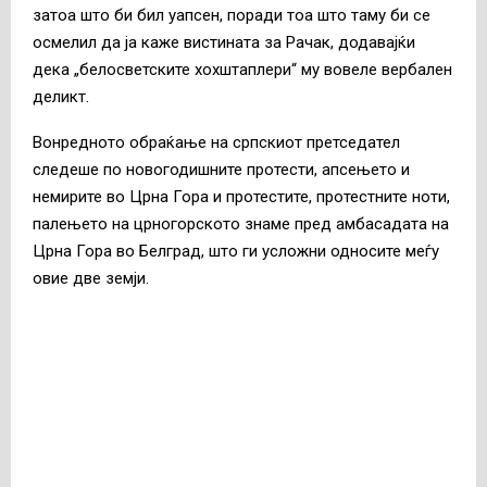
затоа што би бил уапсен, поради тоа што таму би се
осмелил да ја каже вистината за Рачак, додавајќи
дека „белосветските хохштаплери“ му вовеле вербален
деликт.
Вонредното обраќање на српскиот претседател
следеше по новогодишните протести, апсењето и
немирите во Црна Гора и протестите, протестните ноти,
палењето на црногорското знаме пред амбасадата на
Црна Гора во Белград, што ги усложни односите меѓу
овие две земји.