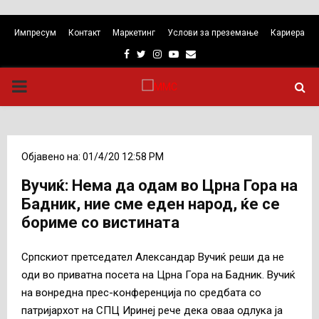
Импресум
Контакт
Маркетинг
Услови за преземање
Кариера
Facebook
Twitter
Instagram
Youtube
Email
PRIMARY
MENU
Објавено на: 01/4/20 12:58 PM
Вучиќ: Нема да одам во Црна Гора на
Бадник, ние сме еден народ, ќе се
бориме со вистината
Српскиот претседател Александар Вучиќ реши да не
оди во приватна посета на Црна Гора на Бадник. Вучиќ
на вонредна прес-конференција по средбата со
патријархот на СПЦ Иринеј рече дека оваа одлука ја